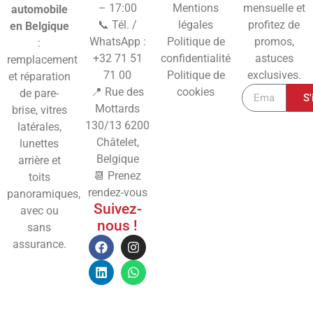
– 17:00
Mentions
mensuelle et
automobile
📞 Tél. /
légales
profitez de
en Belgique
WhatsApp :
Politique de
promos,
:
+32 71 51
confidentialité
astuces
remplacement
71 00
Politique de
exclusives.
et réparation
📍 Rue des
cookies
de pare-
S'
Mottards
brise, vitres
130/13
6200
latérales,
Châtelet,
lunettes
Belgique
arrière et
📆 Prenez
toits
rendez-vous
panoramiques,
Suivez-
avec ou
nous !
sans
assurance.