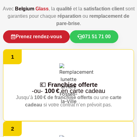
Avec
Belgium
Glass
, la
qualité
et la
satisfaction client
sont
garanties pour chaque
réparation
ou
remplacement de
pare‑brise
.
Prenez rendez-vous
071 51 71 00
1
💶
Franchise offerte
-ou-
100 €
en carte cadeau
Jusqu’à
100 € de franchise offerts
ou une
carte
cadeau
si votre contrat n’en prévoit pas.
2