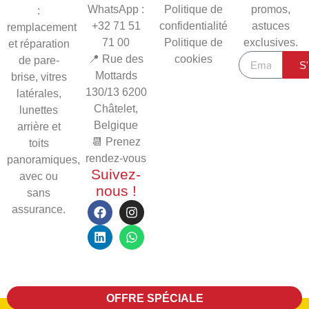
WhatsApp :
Politique de
promos,
:
+32 71 51
confidentialité
astuces
remplacement
71 00
Politique de
exclusives.
et réparation
📍 Rue des
cookies
de pare-
S'
Mottards
brise, vitres
130/13
6200
latérales,
Châtelet,
lunettes
Belgique
arrière et
📆 Prenez
toits
rendez-vous
panoramiques,
Suivez-
avec ou
nous !
sans
assurance.
OFFRE SPÉCIALE