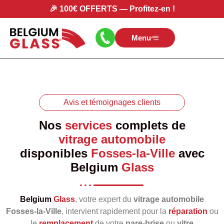
🎉
100€ OFFERTS
—
Profitez-en
!
Menu
Avis et témoignages clients
Nos
services
complets de
vitrage automobile
disponibles
Fosses-la-Ville
avec
Belgium
Glass
Belgium
Glass
, votre expert du
vitrage automobile
Fosses-la-Ville
, intervient rapidement pour la
réparation
ou
le
remplacement
de votre
pare‑brise
ou
vitre