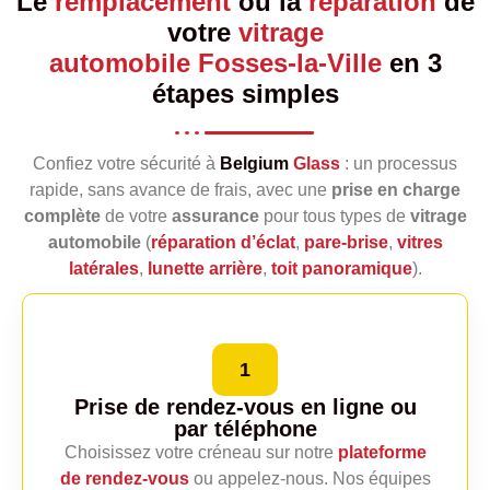
Le
remplacement
ou la
réparation
de
votre
vitrage
automobile Fosses-la-Ville
en 3
étapes simples
Confiez votre sécurité à
Belgium
Glass
: un processus
rapide, sans avance de frais, avec une
prise en charge
complète
de votre
assurance
pour tous types de
vitrage
automobile
(
réparation d’éclat
,
pare‑brise
,
vitres
latérales
,
lunette arrière
,
toit panoramique
).
1
Prise de rendez-vous en ligne
ou
par téléphone
Choisissez votre créneau sur notre
plateforme
de rendez‑vous
ou appelez‑nous. Nos équipes