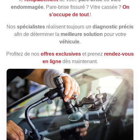
endommagée
. Pare‑brise fissuré ? Vitre cassée ?
On
s’occupe de tout
!
Nos
spécialistes
réalisent toujours un
diagnostic précis
afin de déterminer la
meilleure solution
pour votre
véhicule
.
Profitez de nos
offres exclusives
et prenez
rendez‑vous
en ligne
dès maintenant.