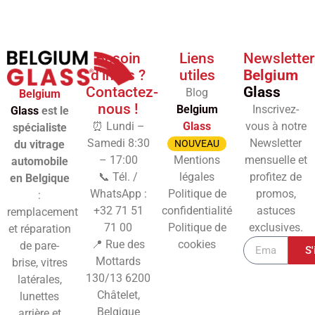
Besoin
Liens
Newsletter
d'infos ?
utiles
Belgium
Contactez-
Glass
Blog
Belgium
nous !
Belgium
Inscrivez-
Glass
est le
⏰ Lundi –
Glass
vous à notre
spécialiste
Samedi 8:30
Newsletter
du vitrage
NOUVEAU
– 17:00
Mentions
mensuelle et
automobile
📞 Tél. /
légales
profitez de
en Belgique
WhatsApp :
Politique de
promos,
:
+32 71 51
confidentialité
astuces
remplacement
71 00
Politique de
exclusives.
et réparation
📍 Rue des
cookies
de pare-
S'
Mottards
brise, vitres
130/13
6200
latérales,
Châtelet,
lunettes
Belgique
arrière et