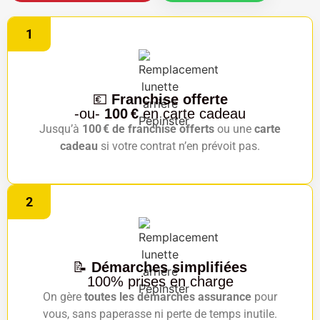
1
💶
Franchise offerte
-ou-
100 €
en carte cadeau
Jusqu’à
100 € de franchise offerts
ou une
carte
cadeau
si votre contrat n’en prévoit pas.
2
📝
Démarches simplifiées
100% prises en charge
On gère
toutes les démarches assurance
pour
vous, sans paperasse ni perte de temps inutile.