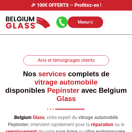
🎉
100€ OFFERTS
—
Profitez-en
!
Menu
Avis et témoignages clients
Nos
services
complets de
vitrage automobile
disponibles
Pepinster
avec
Belgium
Glass
Belgium
Glass
, votre expert du
vitrage automobile
Pepinster
, intervient rapidement pour la
réparation
ou le
remplacement
de votre
pare‑brise
ou
vitre endommagée
.