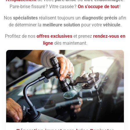
Pare‑brise fissuré ? Vitre cassée ?
On s’occupe de tout
!
Nos
spécialistes
réalisent toujours un
diagnostic précis
afin
de déterminer la
meilleure solution
pour votre
véhicule
.
Profitez de nos
offres exclusives
et prenez
rendez‑vous en
ligne
dès maintenant.