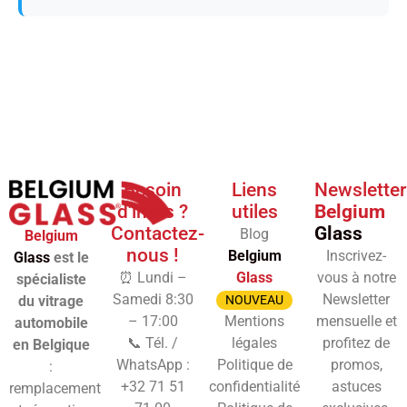
Besoin
Liens
Newsletter
d'infos ?
utiles
Belgium
Contactez-
Glass
Blog
Belgium
nous !
Belgium
Inscrivez-
Glass
est le
⏰ Lundi –
Glass
vous à notre
spécialiste
Samedi 8:30
Newsletter
du vitrage
NOUVEAU
– 17:00
Mentions
mensuelle et
automobile
📞 Tél. /
légales
profitez de
en Belgique
WhatsApp :
Politique de
promos,
:
+32 71 51
confidentialité
astuces
remplacement