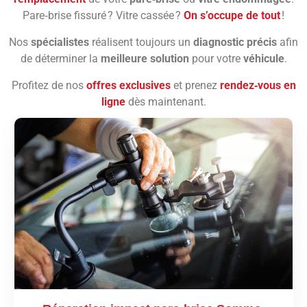
Pare‑brise fissuré ? Vitre cassée ?
On s’occupe de tout
!
Nos
spécialistes
réalisent toujours un
diagnostic précis
afin
de déterminer la
meilleure solution
pour votre
véhicule
.
Profitez de nos
offres exclusives
et prenez
rendez‑vous en
ligne
dès maintenant.