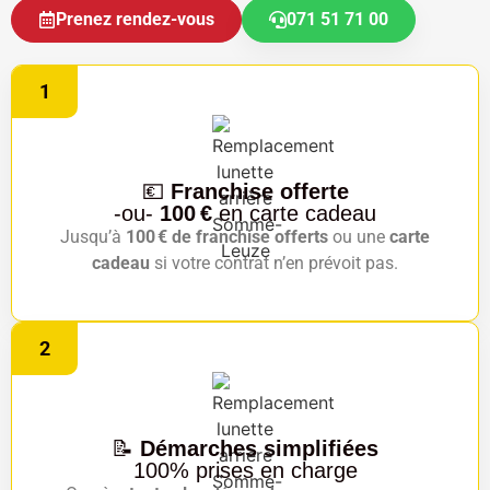
Prenez rendez-vous
071 51 71 00
1
💶
Franchise offerte
-ou-
100 €
en carte cadeau
Jusqu’à
100 € de franchise offerts
ou une
carte
cadeau
si votre contrat n’en prévoit pas.
2
📝
Démarches simplifiées
100% prises en charge