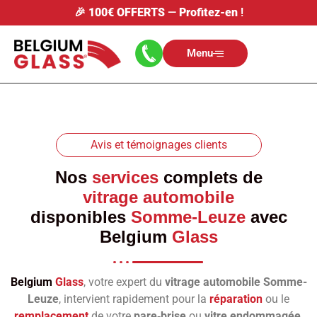
🎉
100€ OFFERTS
—
Profitez-en
!
Menu
Avis et témoignages clients
Nos
services
complets de
vitrage automobile
disponibles
Somme-Leuze
avec
Belgium
Glass
Belgium
Glass
, votre expert du
vitrage automobile Somme-
Leuze
, intervient rapidement pour la
réparation
ou le
remplacement
de votre
pare‑brise
ou
vitre endommagée
.