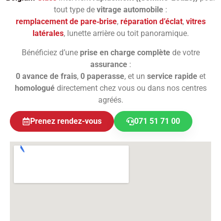
tout type de
vitrage automobile
:
remplacement de pare‑brise
,
réparation d’éclat
,
vitres
latérales
, lunette arrière ou toit panoramique.
Bénéficiez d’une
prise en charge complète
de votre
assurance
:
0 avance de frais
,
0 paperasse
, et un
service rapide
et
homologué
directement chez vous ou dans nos centres
agréés.
Prenez rendez-vous
071 51 71 00