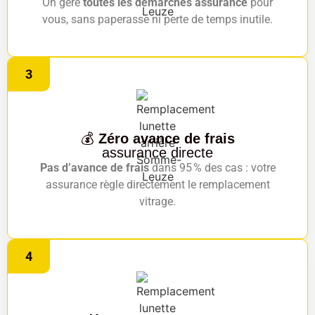
On gère
toutes les démarches assurance
pour
vous, sans paperasse ni perte de temps inutile.
3
💰
Zéro avance de frais
assurance directe
Pas d’avance de frais
dans 95 % des cas : votre
assurance règle directement le remplacement
vitrage.
4