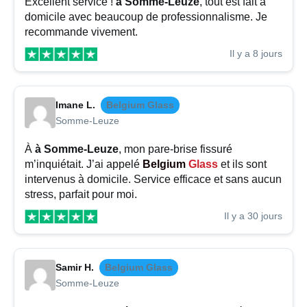
Excellent service !
à Somme-Leuze
, tout est fait à
domicile avec beaucoup de professionnalisme. Je
recommande vivement.
Il y a 8 jours
Imane L.
Belgium Glass
Somme-Leuze
À
à Somme-Leuze
, mon pare-brise fissuré
m’inquiétait. J’ai appelé
Belgium
Glass
et ils sont
intervenus à domicile. Service efficace et sans aucun
stress, parfait pour moi.
Il y a 30 jours
Samir H.
Belgium Glass
Somme-Leuze