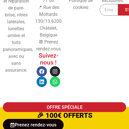
71 00
Politique de
exclusives.
et réparation
📍 Rue des
cookies
de pare-
S'
Mottards
brise, vitres
130/13
6200
latérales,
Châtelet,
lunettes
Belgique
arrière et
📆 Prenez
toits
rendez-vous
panoramiques,
Suivez-
avec ou
nous !
sans
assurance.
OFFRE SPÉCIALE
🎉
100€ OFFERTS
Prenez rendez-vous