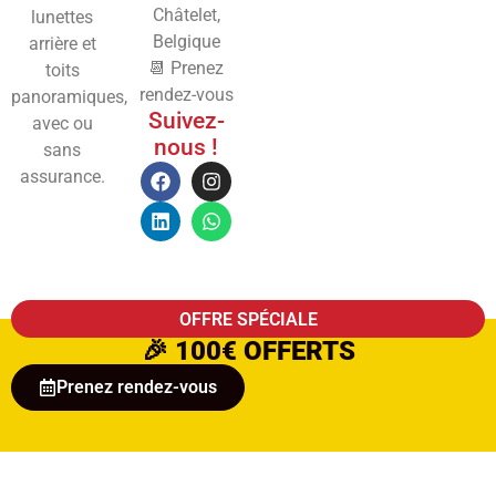
Châtelet,
lunettes
Belgique
arrière et
📆 Prenez
toits
rendez-vous
panoramiques,
Suivez-
avec ou
nous !
sans
assurance.
OFFRE SPÉCIALE
🎉
100€ OFFERTS
Prenez rendez-vous