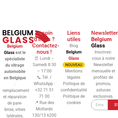
Besoin
Liens
Newsletter
d'infos ?
utiles
Belgium
Contactez-
Glass
Blog
Belgium
nous !
Belgium
Inscrivez-
Glass
est le
⏰ Lundi –
Glass
vous à notre
spécialiste
Samedi 8:30
Newsletter
du vitrage
NOUVEAU
– 17:00
Mentions
mensuelle et
automobile
📞 Tél. /
légales
profitez de
en Belgique
WhatsApp :
Politique de
promos,
:
+32 71 51
confidentialité
astuces
remplacement
71 00
Politique de
exclusives.
et réparation
📍 Rue des
cookies
de pare-
S'
Mottards
brise, vitres
130/13
6200
latérales,