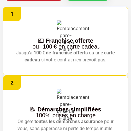
1
💶
Franchise offerte
-ou-
100 €
en carte cadeau
Jusqu’à
100 € de franchise offerts
ou une
carte
cadeau
si votre contrat n’en prévoit pas.
2
📝
Démarches simplifiées
100% prises en charge
On gère
toutes les démarches assurance
pour
vous, sans paperasse ni perte de temps inutile.