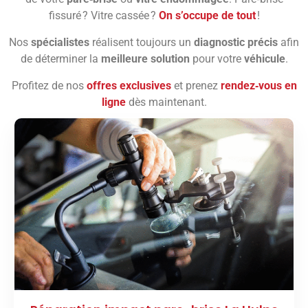
fissuré ? Vitre cassée ?
On s’occupe de tout
!
Nos
spécialistes
réalisent toujours un
diagnostic précis
afin
de déterminer la
meilleure solution
pour votre
véhicule
.
Profitez de nos
offres exclusives
et prenez
rendez‑vous en
ligne
dès maintenant.