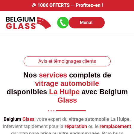
🎉
100€ OFFERTS
—
Profitez-en
!
Menu
Avis et témoignages clients
Nos
services
complets de
vitrage automobile
disponibles
La Hulpe
avec
Belgium
Glass
Belgium
Glass
, votre expert du
vitrage automobile La Hulpe
,
intervient rapidement pour la
réparation
ou le
remplacement
de votre
pare‑brise
ou
vitre endommagée
. Pare‑brise