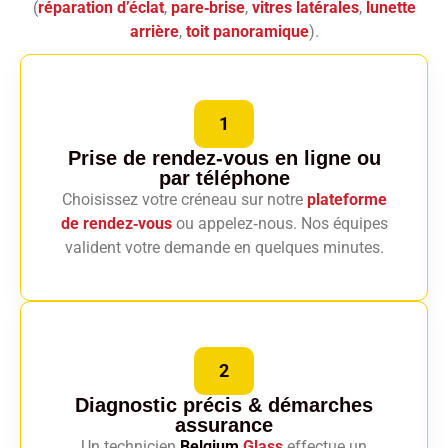
(
réparation d’éclat
,
pare‑brise
,
vitres latérales
,
lunette
arrière
,
toit panoramique
).
1
Prise de rendez-vous en ligne
ou
par téléphone
Choisissez votre créneau sur notre
plateforme
de rendez‑vous
ou appelez‑nous. Nos équipes
valident votre demande en quelques minutes.
2
Diagnostic précis
& démarches
assurance
Un technicien
Belgium
Glass
effectue un