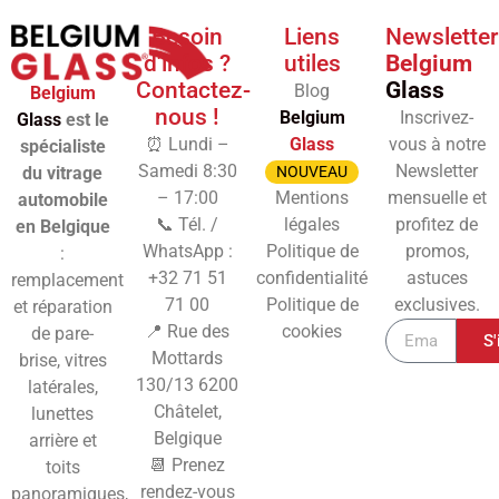
Besoin
Liens
Newsletter
d'infos ?
utiles
Belgium
Contactez-
Glass
Blog
Belgium
nous !
Belgium
Inscrivez-
Glass
est le
⏰ Lundi –
Glass
vous à notre
spécialiste
Samedi 8:30
Newsletter
du vitrage
NOUVEAU
– 17:00
Mentions
mensuelle et
automobile
📞 Tél. /
légales
profitez de
en Belgique
WhatsApp :
Politique de
promos,
:
+32 71 51
confidentialité
astuces
remplacement
71 00
Politique de
exclusives.
et réparation
📍 Rue des
cookies
de pare-
S'
Mottards
brise, vitres
130/13
6200
latérales,
Châtelet,
lunettes
Belgique
arrière et
📆 Prenez
toits
rendez-vous
panoramiques,