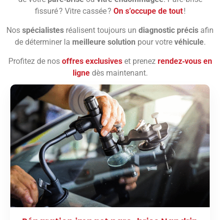
fissuré ? Vitre cassée ?
On s’occupe de tout
!
Nos
spécialistes
réalisent toujours un
diagnostic précis
afin
de déterminer la
meilleure solution
pour votre
véhicule
.
Profitez de nos
offres exclusives
et prenez
rendez‑vous en
ligne
dès maintenant.