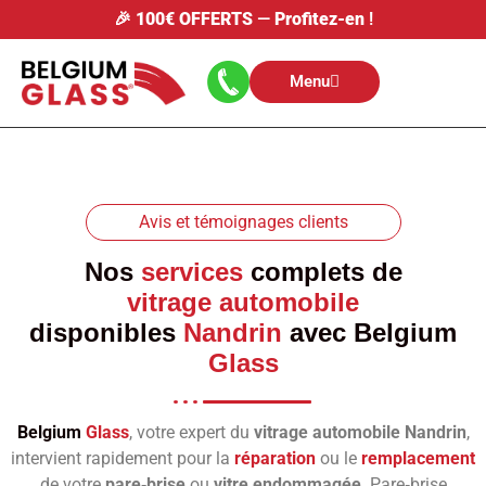
🎉
100€ OFFERTS
—
Profitez-en
!
Menu
Avis et témoignages clients
Nos
services
complets de
vitrage automobile
disponibles
Nandrin
avec
Belgium
Glass
Belgium
Glass
, votre expert du
vitrage automobile Nandrin
,
intervient rapidement pour la
réparation
ou le
remplacement
de votre
pare‑brise
ou
vitre endommagée
. Pare‑brise