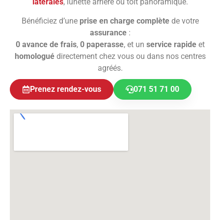
latérales
, lunette arrière ou toit panoramique.
Bénéficiez d’une
prise en charge complète
de votre
assurance
:
0 avance de frais
,
0 paperasse
, et un
service rapide
et
homologué
directement chez vous ou dans nos centres
agréés.
Prenez rendez-vous
071 51 71 00