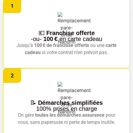
1
💶
Franchise offerte
-ou-
100 €
en carte cadeau
Jusqu’à
100 € de franchise offerts
ou une
carte
cadeau
si votre contrat n’en prévoit pas.
2
📝
Démarches simplifiées
100% prises en charge
On gère
toutes les démarches assurance
pour
vous, sans paperasse ni perte de temps inutile.