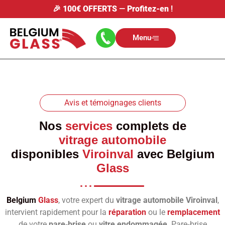
🎉
100€ OFFERTS
—
Profitez-en
!
Menu
Avis et témoignages clients
Nos
services
complets de
vitrage automobile
disponibles
Viroinval
avec
Belgium
Glass
Belgium
Glass
, votre expert du
vitrage automobile Viroinval
,
intervient rapidement pour la
réparation
ou le
remplacement
de votre
pare‑brise
ou
vitre endommagée
. Pare‑brise