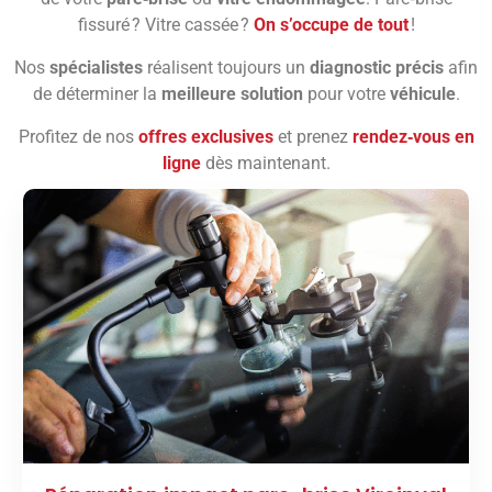
fissuré ? Vitre cassée ?
On s’occupe de tout
!
Nos
spécialistes
réalisent toujours un
diagnostic précis
afin
de déterminer la
meilleure solution
pour votre
véhicule
.
Profitez de nos
offres exclusives
et prenez
rendez‑vous en
ligne
dès maintenant.