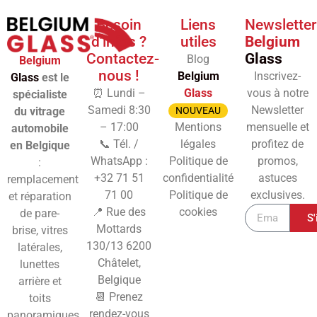
Besoin
Liens
Newsletter
d'infos ?
utiles
Belgium
Contactez-
Glass
Blog
Belgium
nous !
Belgium
Inscrivez-
Glass
est le
⏰ Lundi –
Glass
vous à notre
spécialiste
Samedi 8:30
Newsletter
du vitrage
NOUVEAU
– 17:00
Mentions
mensuelle et
automobile
📞 Tél. /
légales
profitez de
en Belgique
WhatsApp :
Politique de
promos,
:
+32 71 51
confidentialité
astuces
remplacement
71 00
Politique de
exclusives.
et réparation
📍 Rue des
cookies
de pare-
S'
Mottards
brise, vitres
130/13
6200
latérales,
Châtelet,
lunettes
Belgique
arrière et
📆 Prenez
toits
rendez-vous
panoramiques,