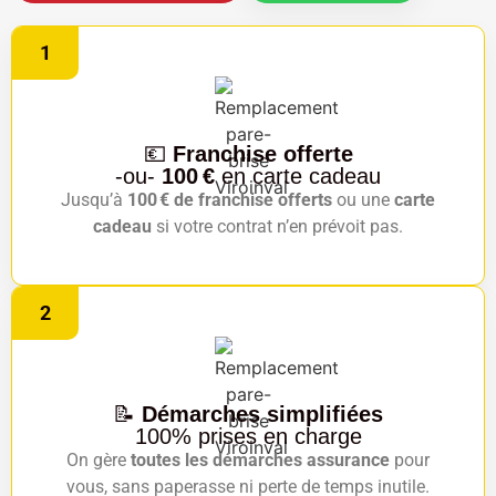
1
💶
Franchise offerte
-ou-
100 €
en carte cadeau
Jusqu’à
100 € de franchise offerts
ou une
carte
cadeau
si votre contrat n’en prévoit pas.
2
📝
Démarches simplifiées
100% prises en charge
On gère
toutes les démarches assurance
pour
vous, sans paperasse ni perte de temps inutile.