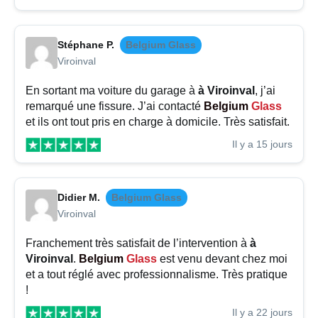
Stéphane P.
Belgium Glass
Viroinval
En sortant ma voiture du garage à
à Viroinval
, j’ai
remarqué une fissure. J’ai contacté
Belgium
Glass
et ils ont tout pris en charge à domicile. Très satisfait.
Il y a 15 jours
Didier M.
Belgium Glass
Viroinval
Franchement très satisfait de l’intervention à
à
Viroinval
.
Belgium
Glass
est venu devant chez moi
et a tout réglé avec professionnalisme. Très pratique
!
Il y a 22 jours