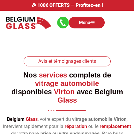
🎉
100€ OFFERTS
—
Profitez-en
!
Menu
Avis et témoignages clients
Nos
services
complets de
vitrage automobile
disponibles
Virton
avec
Belgium
Glass
Belgium
Glass
, votre expert du
vitrage automobile Virton
,
intervient rapidement pour la
réparation
ou le
remplacement
de votre
pare‑brise
ou
vitre endommagée
. Pare‑brise