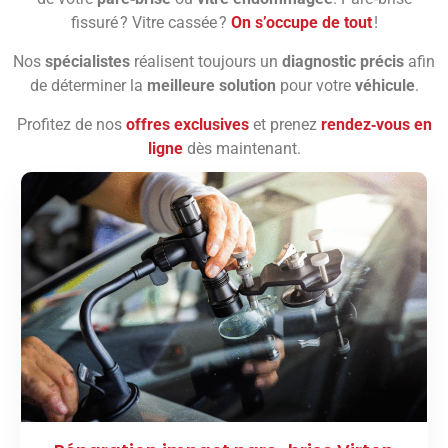
fissuré ? Vitre cassée ?
On s’occupe de tout
!
Nos
spécialistes
réalisent toujours un
diagnostic précis
afin
de déterminer la
meilleure solution
pour votre
véhicule
.
Profitez de nos
offres exclusives
et prenez
rendez‑vous en
ligne
dès maintenant.