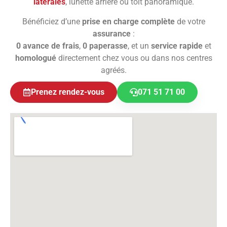
latérales
, lunette arrière ou toit panoramique.
Bénéficiez d’une
prise en charge complète
de votre
assurance
:
0 avance de frais
,
0 paperasse
, et un
service rapide
et
homologué
directement chez vous ou dans nos centres
agréés.
Prenez rendez-vous
071 51 71 00