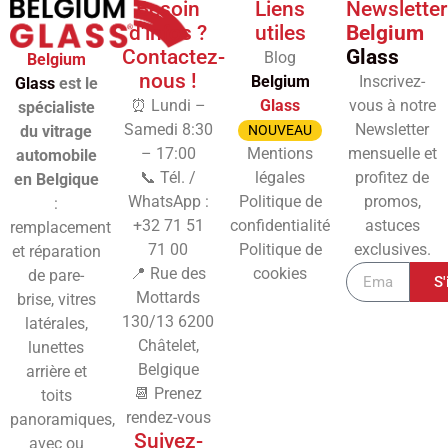
Besoin
Liens
Newsletter
d'infos ?
utiles
Belgium
Contactez-
Glass
Blog
Belgium
nous !
Belgium
Inscrivez-
Glass
est le
⏰ Lundi –
Glass
vous à notre
spécialiste
Samedi 8:30
Newsletter
du vitrage
NOUVEAU
– 17:00
Mentions
mensuelle et
automobile
📞 Tél. /
légales
profitez de
en Belgique
WhatsApp :
Politique de
promos,
:
+32 71 51
confidentialité
astuces
remplacement
71 00
Politique de
exclusives.
et réparation
📍 Rue des
cookies
de pare-
S'
Mottards
brise, vitres
130/13
6200
latérales,
Châtelet,
lunettes
Belgique
arrière et
📆 Prenez
toits
rendez-vous
panoramiques,
Suivez-
avec ou