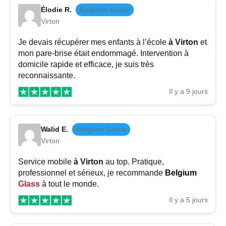
Élodie R.
Belgium Glass
Virton
Je devais récupérer mes enfants à l’école
à Virton
et
mon pare-brise était endommagé. Intervention à
domicile rapide et efficace, je suis très
reconnaissante.
Il y a 9 jours
Walid E.
Belgium Glass
Virton
Service mobile
à Virton
au top. Pratique,
professionnel et sérieux, je recommande
Belgium
Glass
à tout le monde.
Il y a 5 jours