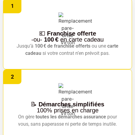
1
💶
Franchise offerte
-ou-
100 €
en carte cadeau
Jusqu’à
100 € de franchise offerts
ou une
carte
cadeau
si votre contrat n’en prévoit pas.
2
📝
Démarches simplifiées
100% prises en charge
On gère
toutes les démarches assurance
pour
vous, sans paperasse ni perte de temps inutile.