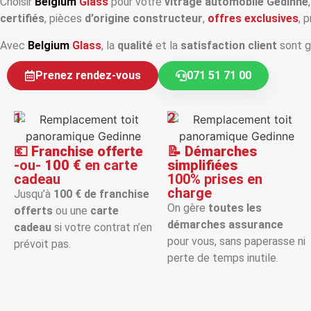
Choisir
Belgium
Glass
pour votre
vitrage automobile Gedinne
certifiés
, pièces
d’origine constructeur
,
offres exclusives
, 
Avec
Belgium
Glass
, la
qualité
et la
satisfaction client
sont g
Prenez rendez-vous
071 51 71 00
1
2
💶
Franchise offerte
📝
Démarches
-ou-
100 €
en carte
simplifiées
cadeau
100% prises en
charge
Jusqu’à
100 € de franchise
On gère
toutes les
offerts
ou une
carte
démarches assurance
cadeau
si votre contrat n’en
pour vous, sans paperasse ni
prévoit pas.
perte de temps inutile.