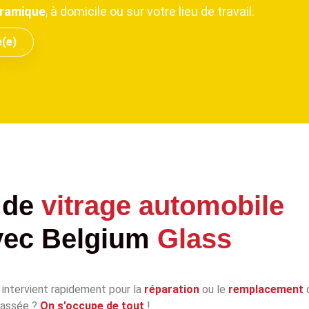
oramique
, à domicile ou sur votre lieu de travail.
é(e)
de vitrage
Toutes assurances
Tous véhicules
T
 de
vitrage automobile
vec
Belgium
Glass
, intervient rapidement pour la
réparation
ou le
remplacement
d
 cassée ?
On s’occupe de tout
!