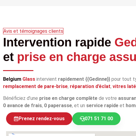
Avis et témoignages clients
Intervention rapide
Ged
et
prise en charge ass
Belgium
Glass
intervient
rapidement {{Gedinne}}
pour tout 
remplacement de pare‑brise
,
réparation d’éclat
,
vitres lat
Bénéficiez d’une
prise en charge complète
de votre
assura
0 avance de frais
,
0 paperasse
, et un
service rapide
et
hom
Prenez rendez-vous
071 51 71 00