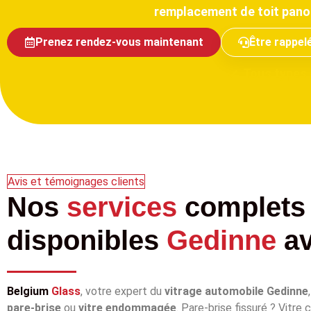
remplacement de toit pan
Prenez rendez-vous maintenant
Être rappel
Tous types 
Avis et témoignages clients
Nos
services
complets
disponibles
Gedinne
a
Belgium
Glass
, votre expert du
vitrage automobile Gedinne
pare‑brise
ou
vitre endommagée
. Pare‑brise fissuré ? Vitre