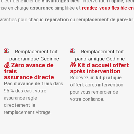
, c’est bénéficier de
6 avantages clés
: intervention
rapide
,
tec
prise en charge
assurance
simplifiée et
rendez‑vous flexible en
aranties pour chaque
réparation
ou
remplacement de pare‑br
3
4
💰
Zéro avance de
🎁
Kit d’accueil offert
frais
après intervention
assurance directe
Recevez un
kit pratique
Pas d’avance de frais
dans
offert
après intervention
95 % des cas : votre
pour vous remercier de
assurance règle
votre confiance.
directement le
remplacement vitrage.