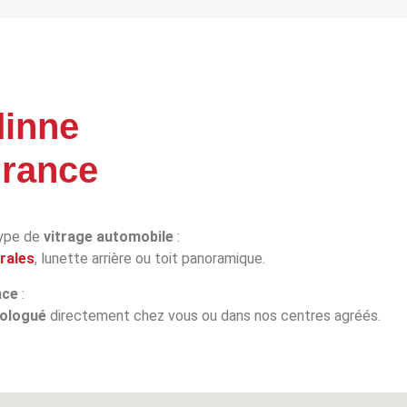
inne
urance
type de
vitrage automobile
:
érales
, lunette arrière ou toit panoramique.
nce
:
ologué
directement chez vous ou dans nos centres agréés.