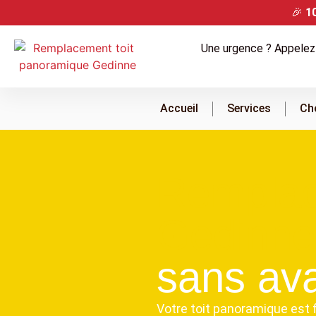
🎉
1
Une urgence ? Appelez
Accueil
Services
Ch
Remplac
Gedinne
sans ava
Votre toit panoramique est 