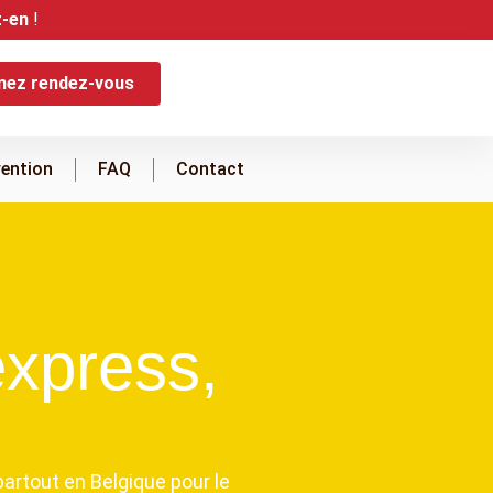
z-en
!
nez rendez-vous
vention
FAQ
Contact
ramique
xpress,
partout en Belgique pour le