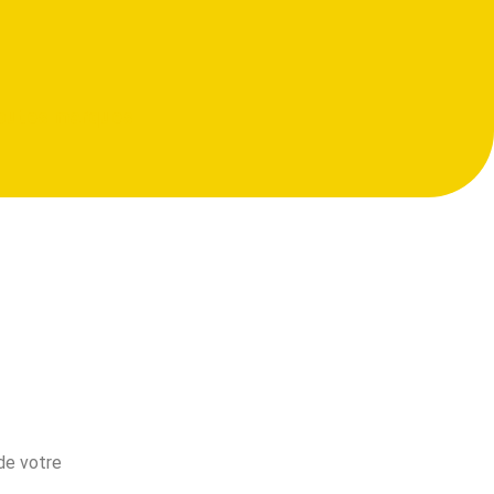
outes marques
e votre