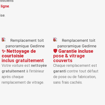
hniciens
 ligne
.
ise
.
5
6
✨
Nettoyage de
🛡️
Garantie incluse
courtoisie
pose & vitrage
inclus gratuitement
couverts
Votre voiture est
nettoyée
Chaque remplacement est
gratuitement
à l’intérieur
garanti
contre tout défaut
après chaque
de pose ou de fabrication,
remplacement de vitrage.
sans frais cachés.