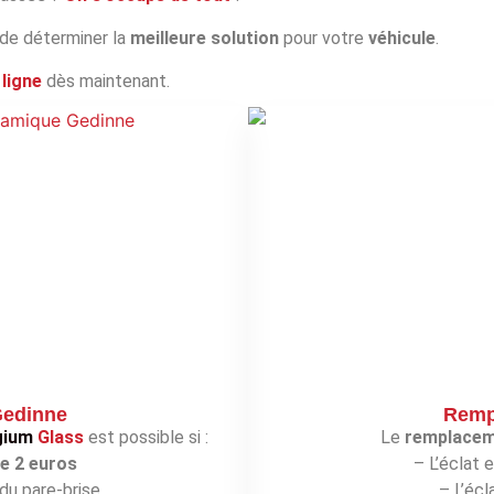
 de déterminer la
meilleure solution
pour votre
véhicule
.
ligne
dès maintenant.
Gedinne
Remp
gium
Glass
est possible si :
Le
remplaceme
de 2 euros
– L’éclat 
du pare-brise
– L’écl