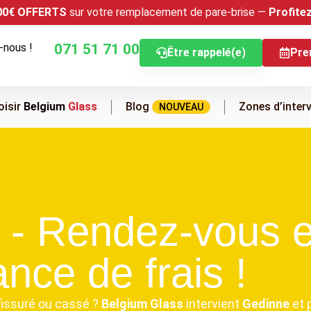
00€ OFFERTS
sur votre remplacement de pare-brise —
Profite
-nous !
071 51 71 00
Être rappelé(e)
Pre
oisir
Belgium
Glass
Blog
Zones d’inter
NOUVEAU
ement toit pano
- Rendez-vous e
nce de frais !
fissuré ou cassé ?
Belgium Glass
intervient
Gedinne
et 