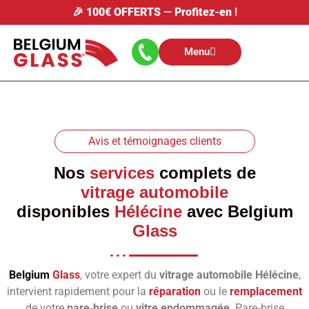
🎉
100€ OFFERTS
—
Profitez-en
!
Menu
Avis et témoignages clients
Nos
services
complets de
vitrage automobile
disponibles
Hélécine
avec
Belgium
Glass
Belgium
Glass
, votre expert du
vitrage automobile Hélécine
,
intervient rapidement pour la
réparation
ou le
remplacement
de votre
pare‑brise
ou
vitre endommagée
. Pare‑brise