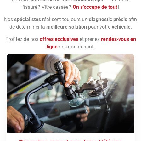
fissuré ? Vitre cassée ?
On s’occupe de tout
!
Nos
spécialistes
réalisent toujours un
diagnostic précis
afin
de déterminer la
meilleure solution
pour votre
véhicule
.
Profitez de nos
offres exclusives
et prenez
rendez‑vous en
ligne
dès maintenant.