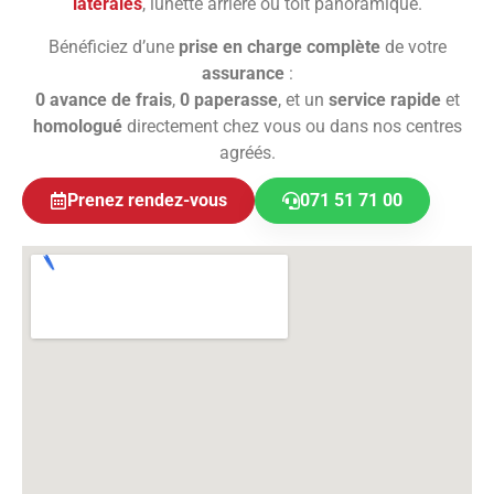
latérales
, lunette arrière ou toit panoramique.
Bénéficiez d’une
prise en charge complète
de votre
assurance
:
0 avance de frais
,
0 paperasse
, et un
service rapide
et
homologué
directement chez vous ou dans nos centres
agréés.
Prenez rendez-vous
071 51 71 00