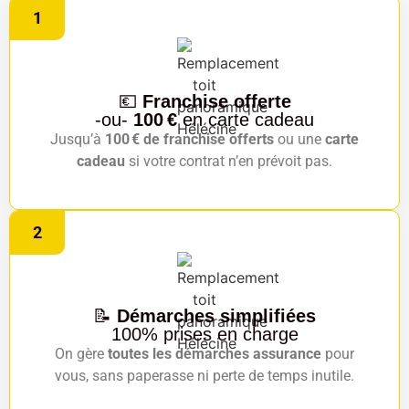
1
💶
Franchise offerte
-ou-
100 €
en carte cadeau
Jusqu’à
100 € de franchise offerts
ou une
carte
cadeau
si votre contrat n’en prévoit pas.
2
📝
Démarches simplifiées
100% prises en charge
On gère
toutes les démarches assurance
pour
vous, sans paperasse ni perte de temps inutile.