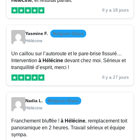
Hélécine
, et résultat parfait.
Il y a 18 jours
Yasmine F.
Belgium Glass
Hélécine
Un caillou sur l’autoroute et le pare-brise fissuré…
Intervention
à Hélécine
devant chez moi. Sérieux et
tranquillité d’esprit, merci !
Il y a 27 jours
Nadia L.
Belgium Glass
Hélécine
Franchement bluffée !
à Hélécine
, remplacement toit
panoramique en 2 heures. Travail sérieux et équipe
sympa.