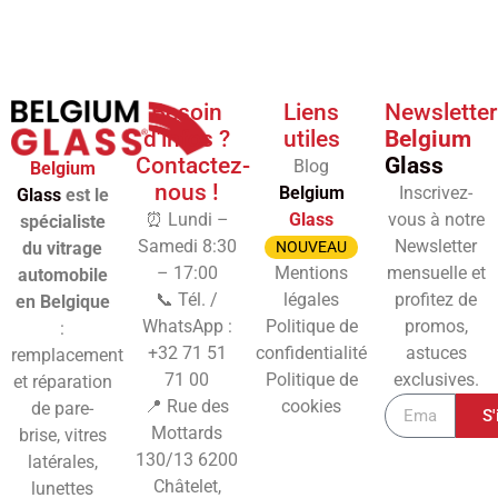
Besoin
Liens
Newsletter
d'infos ?
utiles
Belgium
Contactez-
Glass
Blog
Belgium
nous !
Belgium
Inscrivez-
Glass
est le
⏰ Lundi –
Glass
vous à notre
spécialiste
Samedi 8:30
Newsletter
du vitrage
NOUVEAU
– 17:00
Mentions
mensuelle et
automobile
📞 Tél. /
légales
profitez de
en Belgique
WhatsApp :
Politique de
promos,
:
+32 71 51
confidentialité
astuces
remplacement
71 00
Politique de
exclusives.
et réparation
📍 Rue des
cookies
de pare-
S'
Mottards
brise, vitres
130/13
6200
latérales,
Châtelet,
lunettes