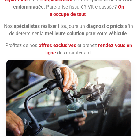
endommagée
. Pare‑brise fissuré ? Vitre cassée ?
On
s’occupe de tout
!
Nos
spécialistes
réalisent toujours un
diagnostic précis
afin
de déterminer la
meilleure solution
pour votre
véhicule
.
Profitez de nos
offres exclusives
et prenez
rendez‑vous en
ligne
dès maintenant.