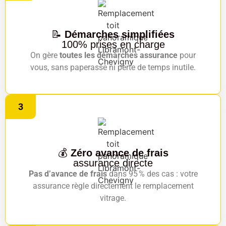
📝
Démarches simplifiées
100% prises en charge
On gère
toutes les démarches assurance
pour
vous, sans paperasse ni perte de temps inutile.
3
💰
Zéro avance de frais
assurance directe
Pas d’avance de frais
dans 95 % des cas : votre
assurance règle directement le remplacement
vitrage.