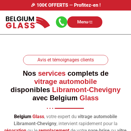
🎉
100€ OFFERTS
—
Profitez-en
!
Menu
Avis et témoignages clients
Nos
services
complets de
vitrage automobile
disponibles
Libramont-Chevigny
avec
Belgium
Glass
Belgium
Glass
, votre expert du
vitrage automobile
Libramont-Chevigny
, intervient rapidement pour la
réparation
ou le
remplacement
de votre
pare‑brise
ou
vitre