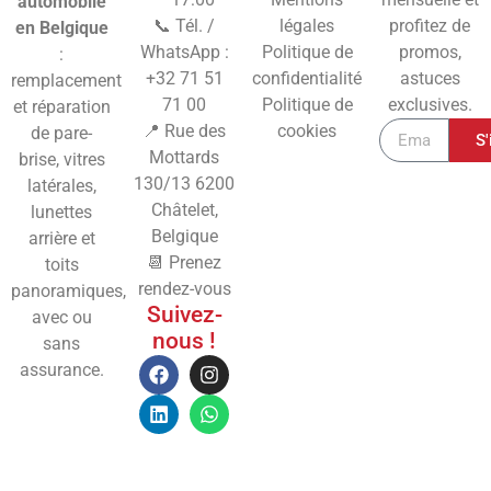
automobile
📞 Tél. /
légales
profitez de
en Belgique
WhatsApp :
Politique de
promos,
:
+32 71 51
confidentialité
astuces
remplacement
71 00
Politique de
exclusives.
et réparation
📍 Rue des
cookies
de pare-
S'
Mottards
brise, vitres
130/13
6200
latérales,
Châtelet,
lunettes
Belgique
arrière et
📆 Prenez
toits
rendez-vous
panoramiques,
Suivez-
avec ou
nous !
sans
assurance.