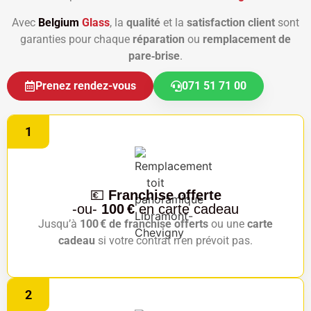
Avec
Belgium
Glass
, la
qualité
et la
satisfaction client
sont
garanties pour chaque
réparation
ou
remplacement de
pare‑brise
.
Prenez rendez-vous
071 51 71 00
1
💶
Franchise offerte
-ou-
100 €
en carte cadeau
Jusqu’à
100 € de franchise offerts
ou une
carte
cadeau
si votre contrat n’en prévoit pas.
2