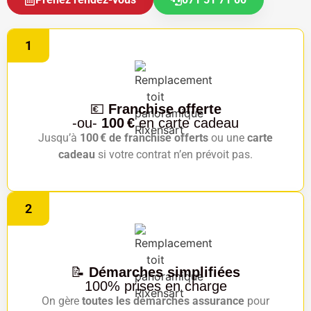
1
💶
Franchise offerte
-ou-
100 €
en carte cadeau
Jusqu’à
100 € de franchise offerts
ou une
carte
cadeau
si votre contrat n’en prévoit pas.
2
📝
Démarches simplifiées
100% prises en charge
On gère
toutes les démarches assurance
pour