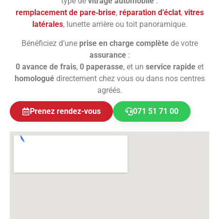
type de
vitrage automobile
:
remplacement de pare‑brise
,
réparation d’éclat
,
vitres
latérales
, lunette arrière ou toit panoramique.
Bénéficiez d’une
prise en charge complète
de votre
assurance
:
0 avance de frais
,
0 paperasse
, et un
service rapide
et
homologué
directement chez vous ou dans nos centres
agréés.
Prenez rendez-vous
071 51 71 00