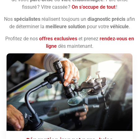
fissuré ? Vitre cassée ?
On s’occupe de tout
!
Nos
spécialistes
réalisent toujours un
diagnostic précis
afin
de déterminer la
meilleure solution
pour votre
véhicule
.
Profitez de nos
offres exclusives
et prenez
rendez‑vous en
ligne
dès maintenant.