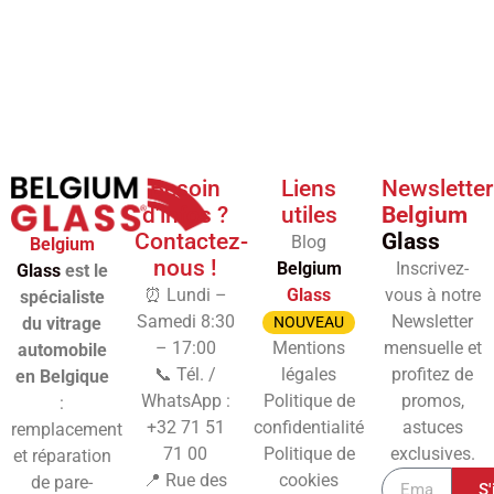
Besoin
Liens
Newsletter
d'infos ?
utiles
Belgium
Contactez-
Glass
Blog
Belgium
nous !
Belgium
Inscrivez-
Glass
est le
⏰ Lundi –
Glass
vous à notre
spécialiste
Samedi 8:30
Newsletter
du vitrage
NOUVEAU
– 17:00
Mentions
mensuelle et
automobile
📞 Tél. /
légales
profitez de
en Belgique
WhatsApp :
Politique de
promos,
:
+32 71 51
confidentialité
astuces
remplacement
71 00
Politique de
exclusives.
et réparation
📍 Rue des
cookies
de pare-
S'