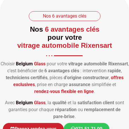
Nos 6 avantages clés
Nos
6 avantages clés
pour votre
vitrage automobile Rixensart
Choisir
Belgium
Glass
pour votre
vitrage automobile Rixensart
,
c’est bénéficier de
6 avantages clés
: intervention
rapide
,
techniciens certifiés
, pièces
d’origine constructeur
,
offres
exclusives
, prise en charge
assurance
simplifiée et
rendez‑vous flexible en ligne
.
Avec
Belgium
Glass
, la
qualité
et la
satisfaction client
sont
garanties pour chaque
réparation
ou
remplacement de
pare‑brise
.
Prenez rendez-vous
071 51 71 00