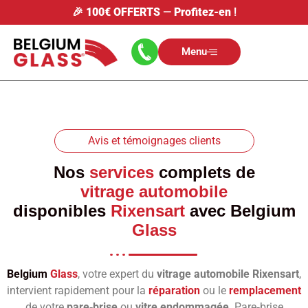
🎉
100€ OFFERTS
—
Profitez-en
!
Menu
Avis et témoignages clients
Nos
services
complets de
vitrage automobile
disponibles
Rixensart
avec
Belgium
Glass
Belgium
Glass
, votre expert du
vitrage automobile Rixensart
,
intervient rapidement pour la
réparation
ou le
remplacement
de votre
pare‑brise
ou
vitre endommagée
. Pare‑brise