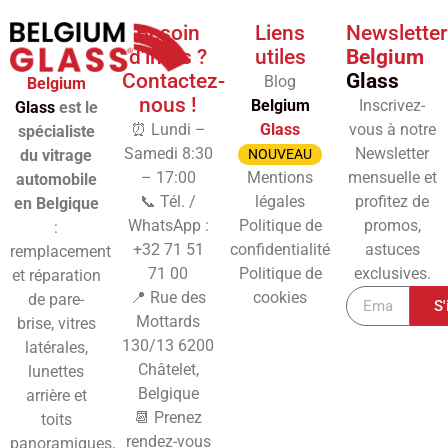
Besoin
Liens
Newsletter
d'infos ?
utiles
Belgium
Contactez-
Glass
Blog
Belgium
nous !
Belgium
Inscrivez-
Glass
est le
⏰ Lundi –
Glass
vous à notre
spécialiste
Samedi 8:30
Newsletter
du vitrage
NOUVEAU
– 17:00
Mentions
mensuelle et
automobile
📞 Tél. /
légales
profitez de
en Belgique
WhatsApp :
Politique de
promos,
:
+32 71 51
confidentialité
astuces
remplacement
71 00
Politique de
exclusives.
et réparation
📍 Rue des
cookies
de pare-
S'
Mottards
brise, vitres
130/13
6200
latérales,
Châtelet,
lunettes
Belgique
arrière et
📆 Prenez
toits
rendez-vous
panoramiques,