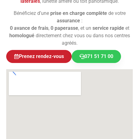
latérales
, lunette arrière ou toit panoramique.
Bénéficiez d’une
prise en charge complète
de votre
assurance
:
0 avance de frais
,
0 paperasse
, et un
service rapide
et
homologué
directement chez vous ou dans nos centres
agréés.
Prenez rendez-vous
071 51 71 00