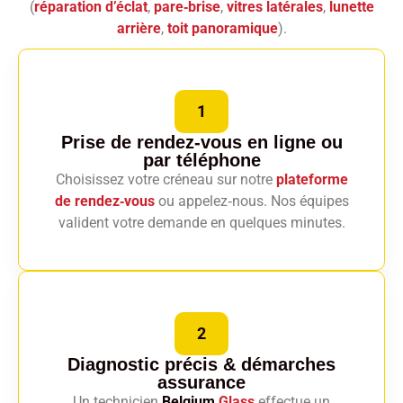
(
réparation d’éclat
,
pare‑brise
,
vitres latérales
,
lunette
arrière
,
toit panoramique
).
1
Prise de rendez-vous en ligne
ou
par téléphone
Choisissez votre créneau sur notre
plateforme
de rendez‑vous
ou appelez‑nous. Nos équipes
valident votre demande en quelques minutes.
2
Diagnostic précis
& démarches
assurance
Un technicien
Belgium
Glass
effectue un