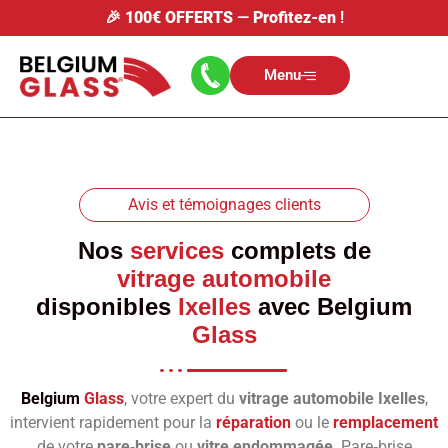
🎉
100€ OFFERTS
—
Profitez-en
!
Menu
Avis et témoignages clients
Nos
services
complets de
vitrage automobile
disponibles
Ixelles
avec
Belgium
Glass
Belgium
Glass
, votre expert du
vitrage automobile Ixelles
,
intervient rapidement pour la
réparation
ou le
remplacement
de votre
pare‑brise
ou
vitre endommagée
. Pare‑brise