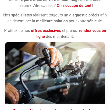
fissuré ? Vitre cassée ?
On s’occupe de tout
!
Nos
spécialistes
réalisent toujours un
diagnostic précis
afin
de déterminer la
meilleure solution
pour votre
véhicule
.
Profitez de nos
offres exclusives
et prenez
rendez‑vous en
ligne
dès maintenant.