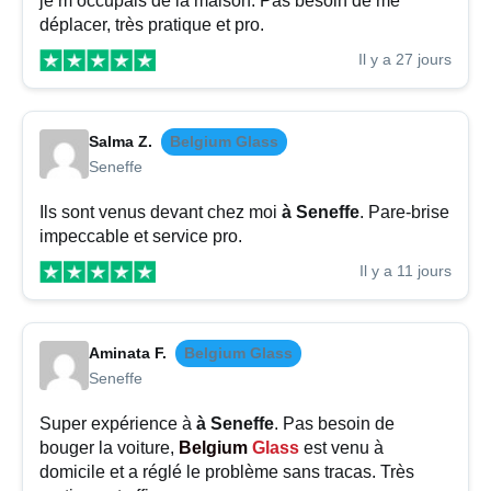
je m’occupais de la maison. Pas besoin de me
déplacer, très pratique et pro.
Il y a 27 jours
Salma Z.
Belgium Glass
Seneffe
Ils sont venus devant chez moi
à Seneffe
. Pare-brise
impeccable et service pro.
Il y a 11 jours
Aminata F.
Belgium Glass
Seneffe
Super expérience à
à Seneffe
. Pas besoin de
bouger la voiture,
Belgium
Glass
est venu à
domicile et a réglé le problème sans tracas. Très