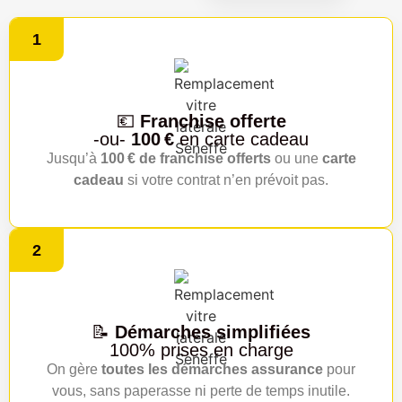
1
💶
Franchise offerte
-ou-
100 €
en carte cadeau
Jusqu’à
100 € de franchise offerts
ou une
carte
cadeau
si votre contrat n’en prévoit pas.
2
📝
Démarches simplifiées
100% prises en charge
On gère
toutes les démarches assurance
pour
vous, sans paperasse ni perte de temps inutile.