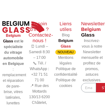
Besoin
Liens
Newsletter
d'infos ?
utiles
Belgium
Contactez-
Glass
Blog
Belgium
nous !
Belgium
Inscrivez-
Glass
est le
⏰ Lundi –
Glass
vous à notre
spécialiste
Samedi 8:30
Newsletter
NOUVEAU
du vitrage
– 17:00
Mentions
mensuelle et
automobile
📞 Tél. /
légales
profitez de
en Belgique
WhatsApp :
Politique de
promos,
:
+32 71 51
confidentialité
astuces
remplacement
71 00
Politique de
exclusives.
et réparation
📍 Rue des
cookies
de pare-
S'
Mottards
brise, vitres
130/13
6200
latérales,
Châtelet,
lunettes