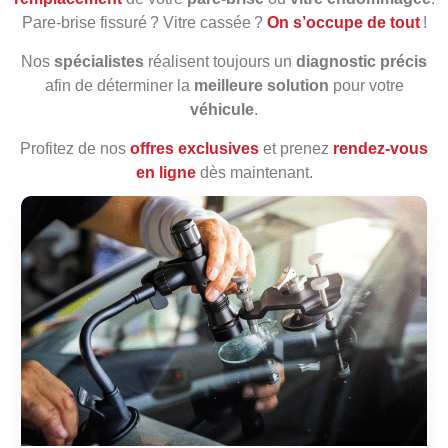
Pare‑brise fissuré ? Vitre cassée ?
On s’occupe de tout
!
Nos
spécialistes
réalisent toujours un
diagnostic précis
afin de déterminer la
meilleure solution
pour votre
véhicule
.
Profitez de nos
offres exclusives
et prenez
rendez‑vous
en ligne
dès maintenant.