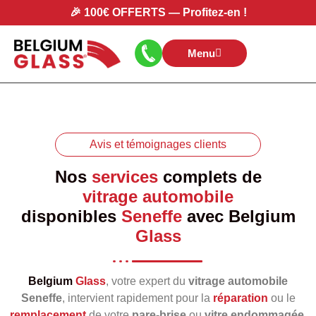
🎉
100€ OFFERTS
—
Profitez-en
!
Menu
Avis et témoignages clients
Nos
services
complets de
vitrage automobile
disponibles
Seneffe
avec
Belgium
Glass
Belgium
Glass
, votre expert du
vitrage automobile
Seneffe
, intervient rapidement pour la
réparation
ou le
remplacement
de votre
pare‑brise
ou
vitre endommagée
.