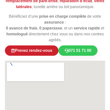
remplacement de pare‑brise
,
réparation d’éclat
,
vitres
latérales
, lunette arrière ou toit panoramique.
Bénéficiez d’une
prise en charge complète
de votre
assurance
:
0 avance de frais
,
0 paperasse
, et un
service rapide
et
homologué
directement chez vous ou dans nos centres
agréés.
Prenez rendez-vous
071 51 71 00