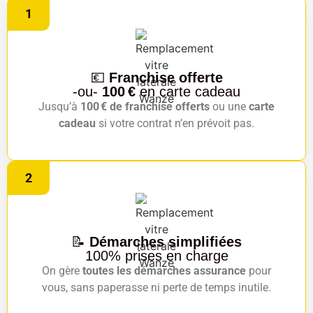
1
💶
Franchise offerte
-ou-
100 €
en carte cadeau
Jusqu’à
100 € de franchise offerts
ou une
carte
cadeau
si votre contrat n’en prévoit pas.
2
📝
Démarches simplifiées
100% prises en charge
On gère
toutes les démarches assurance
pour
vous, sans paperasse ni perte de temps inutile.