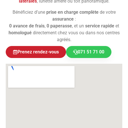
latérales
, lunette arrière ou toit panoramique.
Bénéficiez d’une
prise en charge complète
de votre
assurance
:
0 avance de frais
,
0 paperasse
, et un
service rapide
et
homologué
directement chez vous ou dans nos centres
agréés.
Prenez rendez-vous
071 51 71 00