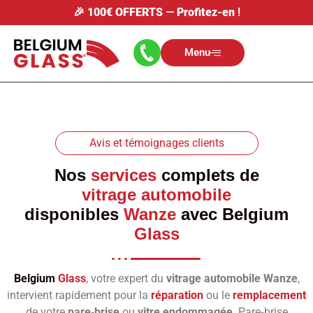
🎉
100€ OFFERTS
—
Profitez-en
!
Menu
Avis et témoignages clients
Nos
services
complets de
vitrage automobile
disponibles
Wanze
avec
Belgium
Glass
Belgium
Glass
, votre expert du
vitrage automobile Wanze
,
intervient rapidement pour la
réparation
ou le
remplacement
de votre
pare‑brise
ou
vitre endommagée
. Pare‑brise