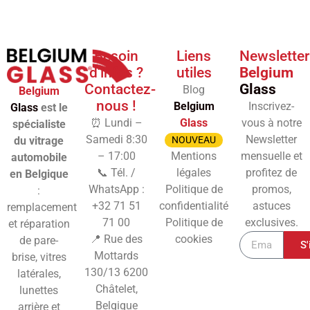
Besoin
Liens
Newsletter
d'infos ?
utiles
Belgium
Contactez-
Glass
Blog
Belgium
nous !
Belgium
Inscrivez-
Glass
est le
⏰ Lundi –
Glass
vous à notre
spécialiste
Samedi 8:30
Newsletter
du vitrage
NOUVEAU
– 17:00
Mentions
mensuelle et
automobile
📞 Tél. /
légales
profitez de
en Belgique
WhatsApp :
Politique de
promos,
:
+32 71 51
confidentialité
astuces
remplacement
71 00
Politique de
exclusives.
et réparation
📍 Rue des
cookies
de pare-
S'
Mottards
brise, vitres
130/13
6200
latérales,
Châtelet,
lunettes
Belgique
arrière et