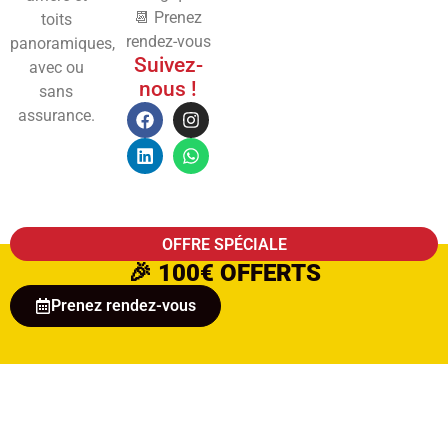
📆 Prenez
toits
rendez-vous
panoramiques,
Suivez-
avec ou
nous !
sans
assurance.
OFFRE SPÉCIALE
🎉
100€ OFFERTS
Prenez rendez-vous