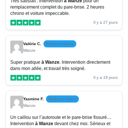
Très satisfait : intervention
à Wanze
pour un
remplacement complet du pare-brise. 2 heures
chrono et voiture impeccable.
Il y a 27 jours
Valérie C.
Belgium Glass
Wanze
Super pratique
à Wanze
. Intervention directement
dans mon allée, et travail très soigné.
Il y a 19 jours
Yasmine F.
Belgium Glass
Wanze
Un caillou sur l’autoroute et le pare-brise fissuré…
Intervention
à Wanze
devant chez moi. Sérieux et