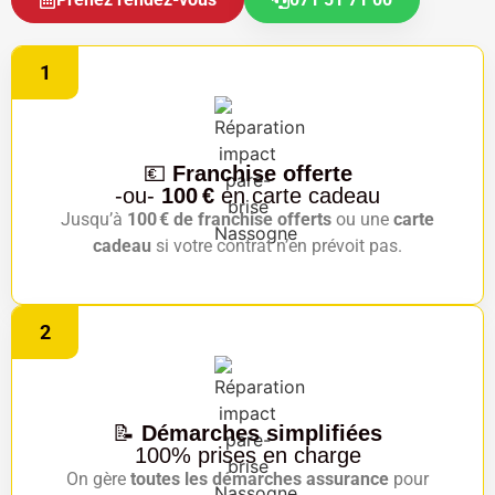
1
💶
Franchise offerte
-ou-
100 €
en carte cadeau
Jusqu’à
100 € de franchise offerts
ou une
carte
cadeau
si votre contrat n’en prévoit pas.
2
📝
Démarches simplifiées
100% prises en charge
On gère
toutes les démarches assurance
pour