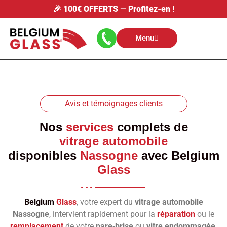
🎉
100€ OFFERTS
—
Profitez-en
!
Menu
Avis et témoignages clients
Nos
services
complets de
vitrage automobile
disponibles
Nassogne
avec
Belgium
Glass
Belgium
Glass
, votre expert du
vitrage automobile
Nassogne
, intervient rapidement pour la
réparation
ou le
remplacement
de votre
pare‑brise
ou
vitre endommagée
.