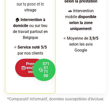
selon la prestation
sur la pose et le
vitrage
🚗 Intervention
mobile
disponible
🏠
Intervention à
selon la zone
domicile
ou sur lieu
uniquement
de travail partout en
Belgique
⭐ Moyenne de
3,9/5
selon les avis
⭐
Service noté 5/5
Google
par nos clients
Prenez
071
rendez-
51
vous
71
00
*Comparatif informatif, données susceptibles d’évoluer.