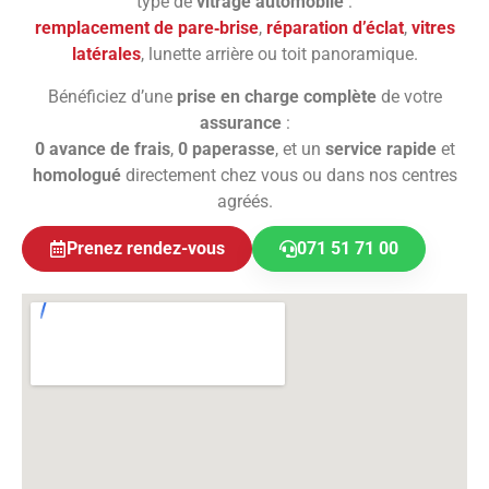
type de
vitrage automobile
:
remplacement de pare‑brise
,
réparation d’éclat
,
vitres
latérales
, lunette arrière ou toit panoramique.
Bénéficiez d’une
prise en charge complète
de votre
assurance
:
0 avance de frais
,
0 paperasse
, et un
service rapide
et
homologué
directement chez vous ou dans nos centres
agréés.
Prenez rendez-vous
071 51 71 00