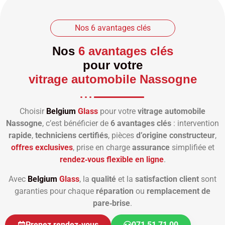
Nos 6 avantages clés
Nos
6 avantages clés
pour votre
vitrage automobile Nassogne
Choisir
Belgium
Glass
pour votre
vitrage automobile
Nassogne
, c’est bénéficier de
6 avantages clés
: intervention
rapide
,
techniciens certifiés
, pièces
d’origine constructeur
,
offres exclusives
, prise en charge
assurance
simplifiée et
rendez‑vous flexible en ligne
.
Avec
Belgium
Glass
, la
qualité
et la
satisfaction client
sont
garanties pour chaque
réparation
ou
remplacement de
pare‑brise
.
Prenez rendez-vous
071 51 71 00