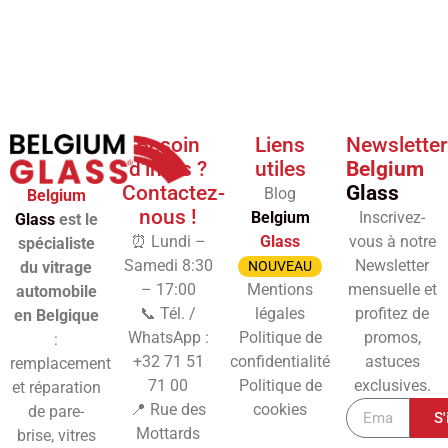
Besoin
Liens
Newsletter
d'infos ?
utiles
Belgium
Contactez-
Glass
Blog
Belgium
nous !
Belgium
Inscrivez-
Glass
est le
⏰ Lundi –
Glass
vous à notre
spécialiste
Samedi 8:30
Newsletter
du vitrage
NOUVEAU
– 17:00
Mentions
mensuelle et
automobile
📞 Tél. /
légales
profitez de
en Belgique
WhatsApp :
Politique de
promos,
:
+32 71 51
confidentialité
astuces
remplacement
71 00
Politique de
exclusives.
et réparation
📍 Rue des
cookies
de pare-
S'
Mottards
brise, vitres