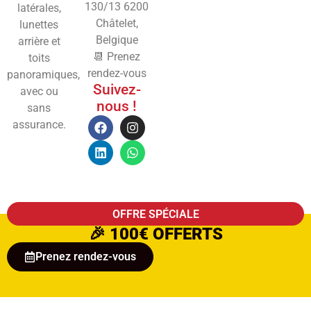
130/13
6200
latérales,
Châtelet,
lunettes
Belgique
arrière et
📆 Prenez
toits
rendez-vous
panoramiques,
Suivez-
avec ou
nous !
sans
assurance.
OFFRE SPÉCIALE
🎉
100€ OFFERTS
Prenez rendez-vous