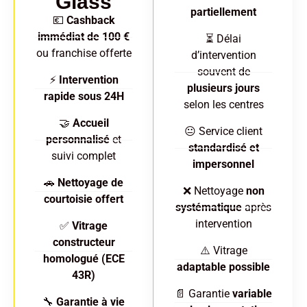
Glass
partiellement
💶
Cashback
immédiat de 100 €
⏳ Délai
ou franchise offerte
d’intervention
souvent de
⚡
Intervention
plusieurs jours
rapide sous 24H
selon les centres
🤝
Accueil
😐 Service client
personnalisé
et
standardisé et
suivi complet
impersonnel
🚗
Nettoyage de
❌ Nettoyage
non
courtoisie offert
systématique
après
intervention
✅
Vitrage
constructeur
⚠️ Vitrage
homologué (ECE
adaptable possible
43R)
📄 Garantie
variable
🔧
Garantie à vie