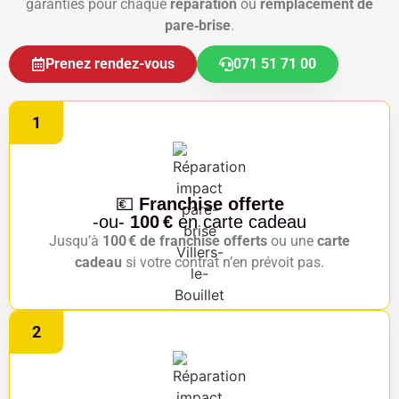
garanties pour chaque
réparation
ou
remplacement de
pare‑brise
.
Prenez rendez-vous
071 51 71 00
1
💶
Franchise offerte
-ou-
100 €
en carte cadeau
Jusqu’à
100 € de franchise offerts
ou une
carte
cadeau
si votre contrat n’en prévoit pas.
2