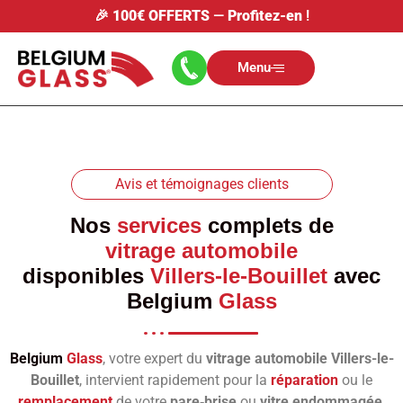
🎉
100€ OFFERTS
—
Profitez-en
!
Menu
Avis et témoignages clients
Nos
services
complets de
vitrage automobile
disponibles
Villers-le-Bouillet
avec
Belgium
Glass
Belgium
Glass
, votre expert du
vitrage automobile Villers-le-
Bouillet
, intervient rapidement pour la
réparation
ou le
remplacement
de votre
pare‑brise
ou
vitre endommagée
.