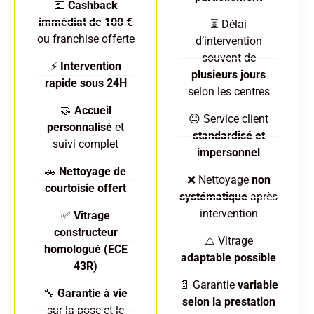
💶
Cashback
immédiat de 100 €
⏳ Délai
ou franchise offerte
d’intervention
souvent de
⚡
Intervention
plusieurs jours
rapide sous 24H
selon les centres
🤝
Accueil
😐 Service client
personnalisé
et
standardisé et
suivi complet
impersonnel
🚗
Nettoyage de
❌ Nettoyage
non
courtoisie offert
systématique
après
intervention
✅
Vitrage
constructeur
⚠️ Vitrage
homologué (ECE
adaptable possible
43R)
📄 Garantie
variable
🔧
Garantie à vie
selon la prestation
sur la pose et le