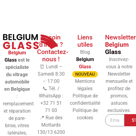
Besoin
Liens
Newsletter
d'infos ?
utiles
Belgium
Contactez-
Glass
Blog
Belgium
nous !
Belgium
Inscrivez-
Glass
est le
⏰ Lundi –
Glass
vous à notre
spécialiste
Samedi 8:30
Newsletter
du vitrage
NOUVEAU
– 17:00
Mentions
mensuelle et
automobile
📞 Tél. /
légales
profitez de
en Belgique
WhatsApp :
Politique de
promos,
:
+32 71 51
confidentialité
astuces
remplacement
71 00
Politique de
exclusives.
et réparation
📍 Rue des
cookies
de pare-
S'
Mottards
brise, vitres
130/13
6200
latérales,