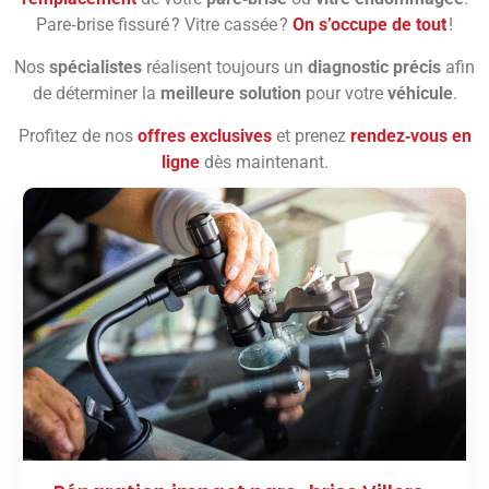
Pare‑brise fissuré ? Vitre cassée ?
On s’occupe de tout
!
Nos
spécialistes
réalisent toujours un
diagnostic précis
afin
de déterminer la
meilleure solution
pour votre
véhicule
.
Profitez de nos
offres exclusives
et prenez
rendez‑vous en
ligne
dès maintenant.