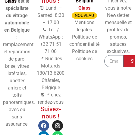
nous !
Belgium
Inscrivez-
Glass
est le
⏰ Lundi –
Glass
vous à notre
spécialiste
Samedi 8:30
Newsletter
du vitrage
NOUVEAU
– 17:00
Mentions
mensuelle et
automobile
📞 Tél. /
légales
profitez de
en Belgique
WhatsApp :
Politique de
promos,
:
+32 71 51
confidentialité
astuces
remplacement
71 00
Politique de
exclusives.
et réparation
📍 Rue des
cookies
de pare-
S'
Mottards
brise, vitres
130/13
6200
latérales,
Châtelet,
lunettes
Belgique
arrière et
📆 Prenez
toits
rendez-vous
panoramiques,
Suivez-
avec ou
nous !
sans
assurance.