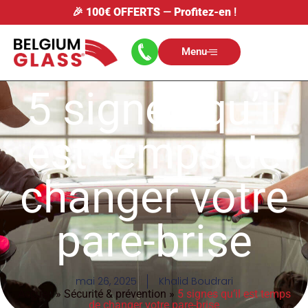
🎉
100€ OFFERTS
—
Profitez-en
!
Menu
5 signes qu’il
est temps de
changer votre
pare-brise
mai 26, 2025
Khalid Boudrari
Accueil
»
Sécurité & prévention
»
5 signes qu’il est temps
de changer votre pare-brise