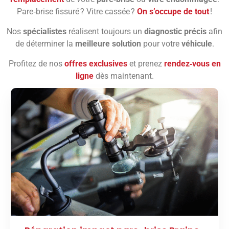
Pare‑brise fissuré ? Vitre cassée ?
On s’occupe de tout
!
Nos
spécialistes
réalisent toujours un
diagnostic précis
afin
de déterminer la
meilleure solution
pour votre
véhicule
.
Profitez de nos
offres exclusives
et prenez
rendez‑vous en
ligne
dès maintenant.