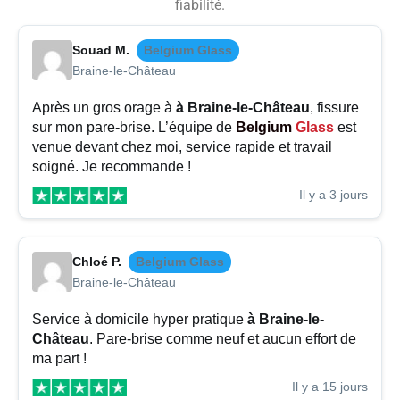
fiabilité.
Souad M.
Belgium Glass
Braine-le-Château
Après un gros orage à
à Braine-le-Château
, fissure
sur mon pare-brise. L’équipe de
Belgium
Glass
est
venue devant chez moi, service rapide et travail
soigné. Je recommande !
Il y a 3 jours
Chloé P.
Belgium Glass
Braine-le-Château
Service à domicile hyper pratique
à Braine-le-
Château
. Pare-brise comme neuf et aucun effort de
ma part !
Il y a 15 jours