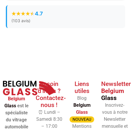
4.7
(103 avis)
Besoin
Liens
Newsletter
d'infos ?
utiles
Belgium
Contactez-
Glass
Blog
Belgium
nous !
Belgium
Inscrivez-
Glass
est le
⏰ Lundi –
Glass
vous à notre
spécialiste
Samedi 8:30
Newsletter
du vitrage
NOUVEAU
– 17:00
Mentions
mensuelle et
automobile