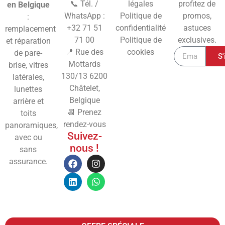
📞 Tél. /
légales
profitez de
en Belgique
WhatsApp :
Politique de
promos,
:
+32 71 51
confidentialité
astuces
remplacement
71 00
Politique de
exclusives.
et réparation
📍 Rue des
cookies
de pare-
S'
Mottards
brise, vitres
130/13
6200
latérales,
Châtelet,
lunettes
Belgique
arrière et
📆 Prenez
toits
rendez-vous
panoramiques,
Suivez-
avec ou
nous !
sans
assurance.