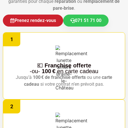
garanties pour chaque
réparation
ou
remplacement de
pare‑brise
.
Prenez rendez-vous
071 51 71 00
1
💶
Franchise offerte
-ou-
100 €
en carte cadeau
Jusqu’à
100 € de franchise offerts
ou une
carte
cadeau
si votre contrat n’en prévoit pas.
2