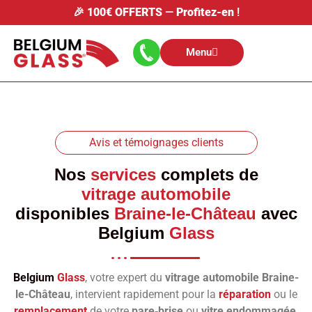
🎉
100€ OFFERTS
—
Profitez-en
!
Menu
Avis et témoignages clients
Nos
services
complets de
vitrage automobile
disponibles
Braine-le-Château
avec
Belgium
Glass
Belgium
Glass
, votre expert du
vitrage automobile Braine-
le-Château
, intervient rapidement pour la
réparation
ou le
remplacement
de votre
pare‑brise
ou
vitre endommagée
.