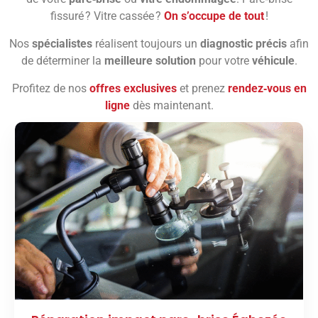
fissuré ? Vitre cassée ?
On s’occupe de tout
!
Nos
spécialistes
réalisent toujours un
diagnostic précis
afin
de déterminer la
meilleure solution
pour votre
véhicule
.
Profitez de nos
offres exclusives
et prenez
rendez‑vous en
ligne
dès maintenant.