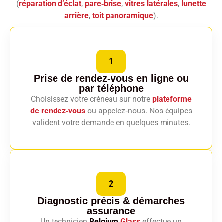
(
réparation d’éclat
,
pare‑brise
,
vitres latérales
,
lunette
arrière
,
toit panoramique
).
1
Prise de rendez-vous en ligne
ou
par téléphone
Choisissez votre créneau sur notre
plateforme
de rendez‑vous
ou appelez‑nous. Nos équipes
valident votre demande en quelques minutes.
2
Diagnostic précis
& démarches
assurance
Un technicien
Belgium
Glass
effectue un