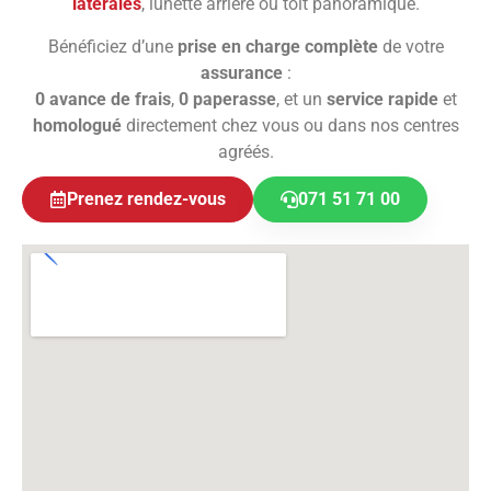
latérales
, lunette arrière ou toit panoramique.
Bénéficiez d’une
prise en charge complète
de votre
assurance
:
0 avance de frais
,
0 paperasse
, et un
service rapide
et
homologué
directement chez vous ou dans nos centres
agréés.
Prenez rendez-vous
071 51 71 00