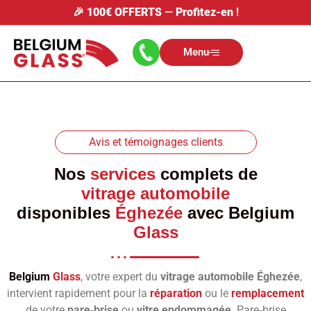
🎉
100€ OFFERTS
—
Profitez-en
!
Menu
Avis et témoignages clients
Nos
services
complets de
vitrage automobile
disponibles
Éghezée
avec
Belgium
Glass
Belgium
Glass
, votre expert du
vitrage automobile Éghezée
,
intervient rapidement pour la
réparation
ou le
remplacement
de votre
pare‑brise
ou
vitre endommagée
. Pare‑brise