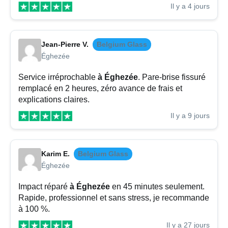
Il y a 4 jours
Jean-Pierre V.
Belgium Glass
Éghezée
Service irréprochable
à Éghezée
. Pare-brise fissuré
remplacé en 2 heures, zéro avance de frais et
explications claires.
Il y a 9 jours
Karim E.
Belgium Glass
Éghezée
Impact réparé
à Éghezée
en 45 minutes seulement.
Rapide, professionnel et sans stress, je recommande
à 100 %.
Il y a 27 jours