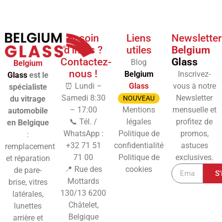
Besoin
Liens
Newsletter
d'infos ?
utiles
Belgium
Contactez-
Glass
Blog
Belgium
nous !
Belgium
Inscrivez-
Glass
est le
⏰ Lundi –
Glass
vous à notre
spécialiste
Samedi 8:30
Newsletter
du vitrage
NOUVEAU
– 17:00
Mentions
mensuelle et
automobile
📞 Tél. /
légales
profitez de
en Belgique
WhatsApp :
Politique de
promos,
:
+32 71 51
confidentialité
astuces
remplacement
71 00
Politique de
exclusives.
et réparation
📍 Rue des
cookies
de pare-
S'
Mottards
brise, vitres
130/13
6200
latérales,
Châtelet,
lunettes
Belgique
arrière et