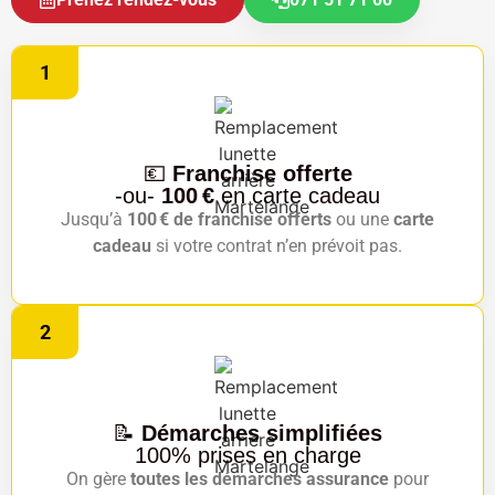
1
💶
Franchise offerte
-ou-
100 €
en carte cadeau
Jusqu’à
100 € de franchise offerts
ou une
carte
cadeau
si votre contrat n’en prévoit pas.
2
📝
Démarches simplifiées
100% prises en charge
On gère
toutes les démarches assurance
pour