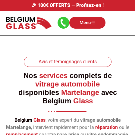
🎉
100€ OFFERTS
—
Profitez-en
!
Menu
Avis et témoignages clients
Nos
services
complets de
vitrage automobile
disponibles
Martelange
avec
Belgium
Glass
Belgium
Glass
, votre expert du
vitrage automobile
Martelange
, intervient rapidement pour la
réparation
ou le
remplacement
de votre
pare‑brise
ou
vitre endommagée
.