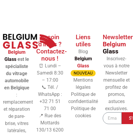
Besoin
Liens
Newsletter
d'infos ?
utiles
Belgium
Contactez-
Glass
Blog
Belgium
nous !
Belgium
Inscrivez-
Glass
est le
⏰ Lundi –
Glass
vous à notre
spécialiste
Samedi 8:30
Newsletter
du vitrage
NOUVEAU
– 17:00
Mentions
mensuelle et
automobile
📞 Tél. /
légales
profitez de
en Belgique
WhatsApp :
Politique de
promos,
:
+32 71 51
confidentialité
astuces
remplacement
71 00
Politique de
exclusives.
et réparation
📍 Rue des
cookies
de pare-
S'
Mottards
brise, vitres
130/13
6200
latérales,