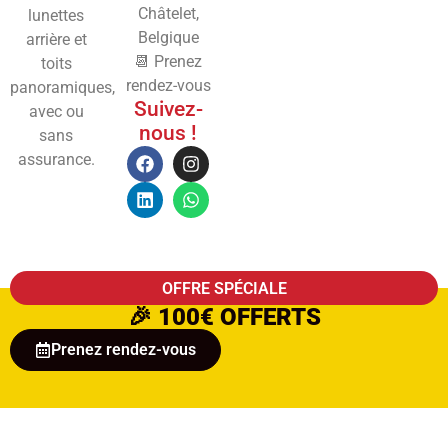
Châtelet,
lunettes
Belgique
arrière et
📆 Prenez
toits
rendez-vous
panoramiques,
Suivez-
avec ou
nous !
sans
assurance.
OFFRE SPÉCIALE
🎉
100€ OFFERTS
Prenez rendez-vous