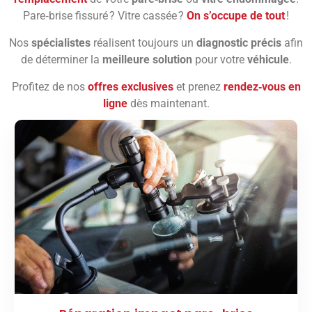
Pare‑brise fissuré ? Vitre cassée ?
On s’occupe de tout
!
Nos
spécialistes
réalisent toujours un
diagnostic précis
afin
de déterminer la
meilleure solution
pour votre
véhicule
.
Profitez de nos
offres exclusives
et prenez
rendez‑vous en
ligne
dès maintenant.