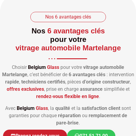
Nos 6 avantages clés
Nos
6 avantages clés
pour votre
vitrage automobile Martelange
Choisir
Belgium
Glass
pour votre
vitrage automobile
Martelange
, c’est bénéficier de
6 avantages clés
: intervention
rapide
,
techniciens certifiés
, pièces
d’origine constructeur
,
offres exclusives
, prise en charge
assurance
simplifiée et
rendez‑vous flexible en ligne
.
Avec
Belgium
Glass
, la
qualité
et la
satisfaction client
sont
garanties pour chaque
réparation
ou
remplacement de
pare‑brise
.
Prenez rendez-vous
071 51 71 00