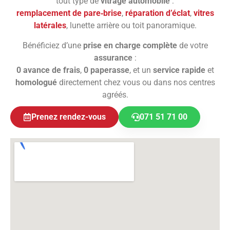
tout type de
vitrage automobile
:
remplacement de pare‑brise
,
réparation d’éclat
,
vitres
latérales
, lunette arrière ou toit panoramique.
Bénéficiez d’une
prise en charge complète
de votre
assurance
:
0 avance de frais
,
0 paperasse
, et un
service rapide
et
homologué
directement chez vous ou dans nos centres
agréés.
Prenez rendez-vous
071 51 71 00