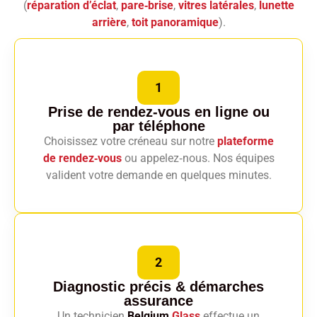
(
réparation d’éclat
,
pare‑brise
,
vitres latérales
,
lunette
arrière
,
toit panoramique
).
1
Prise de rendez-vous en ligne
ou
par téléphone
Choisissez votre créneau sur notre
plateforme
de rendez‑vous
ou appelez‑nous. Nos équipes
valident votre demande en quelques minutes.
2
Diagnostic précis
& démarches
assurance
Un technicien
Belgium
Glass
effectue un