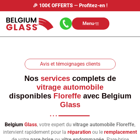
🎉
100€ OFFERTS
—
Profitez-en
!
Menu
Avis et témoignages clients
Nos
services
complets de
vitrage automobile
disponibles
Floreffe
avec
Belgium
Glass
Belgium
Glass
, votre expert du
vitrage automobile Floreffe
,
intervient rapidement pour la
réparation
ou le
remplacement
de votre
pare‑brise
ou
vitre endommagée
. Pare‑brise