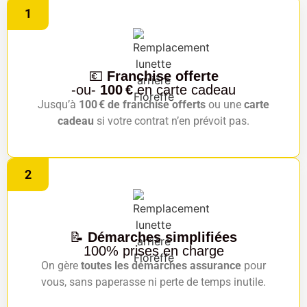
1
💶
Franchise offerte
-ou-
100 €
en carte cadeau
Jusqu’à
100 € de franchise offerts
ou une
carte
cadeau
si votre contrat n’en prévoit pas.
2
📝
Démarches simplifiées
100% prises en charge
On gère
toutes les démarches assurance
pour
vous, sans paperasse ni perte de temps inutile.