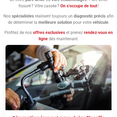
fissuré ? Vitre cassée ?
On s’occupe de tout
!
Nos
spécialistes
réalisent toujours un
diagnostic précis
afin
de déterminer la
meilleure solution
pour votre
véhicule
.
Profitez de nos
offres exclusives
et prenez
rendez‑vous en
ligne
dès maintenant.