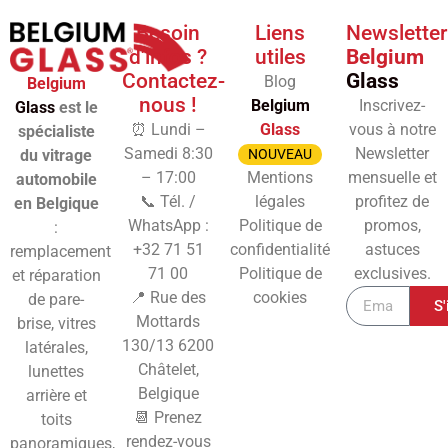
Besoin
Liens
Newsletter
d'infos ?
utiles
Belgium
Contactez-
Glass
Blog
Belgium
nous !
Belgium
Inscrivez-
Glass
est le
⏰ Lundi –
Glass
vous à notre
spécialiste
Samedi 8:30
Newsletter
du vitrage
NOUVEAU
– 17:00
Mentions
mensuelle et
automobile
📞 Tél. /
légales
profitez de
en Belgique
WhatsApp :
Politique de
promos,
:
+32 71 51
confidentialité
astuces
remplacement
71 00
Politique de
exclusives.
et réparation
📍 Rue des
cookies
de pare-
S'
Mottards
brise, vitres
130/13
6200
latérales,
Châtelet,
lunettes
Belgique
arrière et
📆 Prenez
toits
rendez-vous
panoramiques,