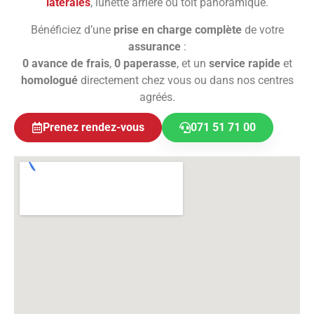
latérales
, lunette arrière ou toit panoramique.
Bénéficiez d’une
prise en charge complète
de votre
assurance
:
0 avance de frais
,
0 paperasse
, et un
service rapide
et
homologué
directement chez vous ou dans nos centres
agréés.
Prenez rendez-vous
071 51 71 00