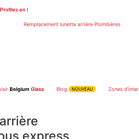
Profitez-en
!
isir
Belgium
Glass
Blog
Zones d’inte
NOUVEAU
arrière
us express,