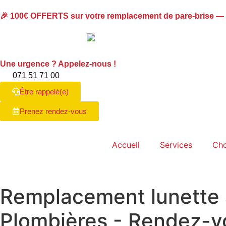
🎉
100€ OFFERTS
sur votre remplacement de pare-brise —
Une urgence ? Appelez-nous !
071 51 71 00
Être rappelé(e)
Prenez rendez-vous
Accueil
Services
Cho
Remplacement lunette 
Plombières
- Rendez-vo