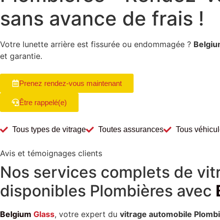
sans avance de frais !
Votre lunette arrière est fissurée ou endommagée ?
Belgiu
et garantie.
Prenez rendez-vous maintenant
Être rappelé(e)
Tous types de vitrage
Toutes assurances
Tous véhicu
Avis et témoignages clients
Nos
services
complets de
vi
disponibles
Plombières
avec
Belgium
Glass
, votre expert du
vitrage automobile Plomb