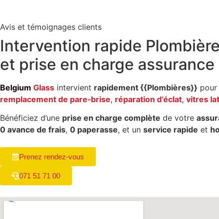
Avis et témoignages clients
Intervention rapide
Plombièr
et
prise en charge assurance
Belgium
Glass
intervient
rapidement {{Plombières}}
pour 
remplacement de pare‑brise
,
réparation d’éclat
,
vitres la
Bénéficiez d’une
prise en charge complète
de votre
assur
0 avance de frais
,
0 paperasse
, et un
service rapide
et
h
Prenez rendez-vous
071 51 71 00