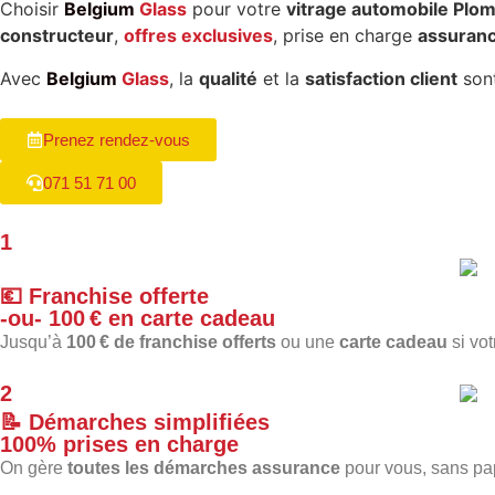
Choisir
Belgium
Glass
pour votre
vitrage automobile Plo
constructeur
,
offres exclusives
, prise en charge
assuran
Avec
Belgium
Glass
, la
qualité
et la
satisfaction client
sont
Prenez rendez-vous
071 51 71 00
1
💶
Franchise offerte
-ou-
100 €
en carte cadeau
Jusqu’à
100 € de franchise offerts
ou une
carte cadeau
si vot
2
📝
Démarches simplifiées
100% prises en charge
On gère
toutes les démarches assurance
pour vous, sans pap