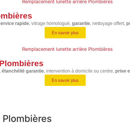
ombières
ervice rapide
, vitrage homologué,
garantie
, nettoyage offert,
p
En savoir plus
 Plombières
,
étanchéité garantie
, intervention à domicile ou centre,
prise 
En savoir plus
e Plombières