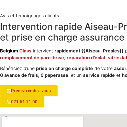
Avis et témoignages clients
Intervention rapide
Aiseau-Pr
et
prise en charge assurance
Belgium
Glass
intervient
rapidement {{Aiseau-Presles}}
p
remplacement de pare‑brise
,
réparation d’éclat
,
vitres la
Bénéficiez d’une
prise en charge complète
de votre
assur
0 avance de frais
,
0 paperasse
, et un
service rapide
et
h
Prenez rendez-vous
071 51 71 00