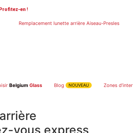
Profitez-en
!
isir
Belgium
Glass
Blog
Zones d’inte
NOUVEAU
arrière
z-vous express,