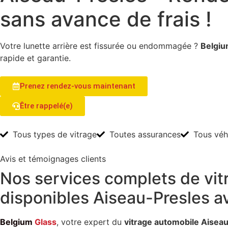
sans avance de frais !
Votre lunette arrière est fissurée ou endommagée ?
Belgiu
rapide et garantie.
Prenez rendez-vous maintenant
Être rappelé(e)
Tous types de vitrage
Toutes assurances
Tous véh
Avis et témoignages clients
Nos
services
complets de
vi
disponibles
Aiseau-Presles
a
Belgium
Glass
, votre expert du
vitrage automobile Aisea