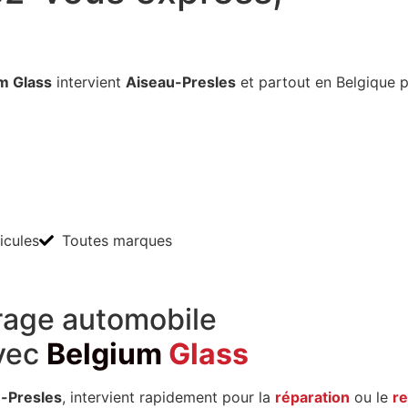
m Glass
intervient
Aiseau-Presles
et partout en Belgique 
icules
Toutes marques
trage automobile
vec
Belgium
Glass
u-Presles
, intervient rapidement pour la
réparation
ou le
r