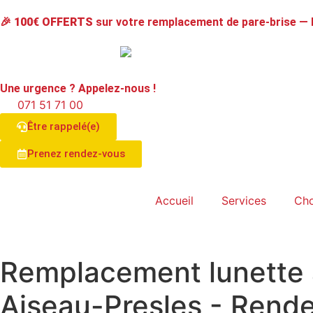
🎉
100€ OFFERTS
sur votre remplacement de pare-brise —
Une urgence ? Appelez-nous !
071 51 71 00
Être rappelé(e)
Prenez rendez-vous
Accueil
Services
Cho
Remplacement lunette 
Aiseau-Presles
- Rende