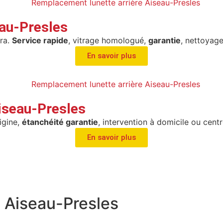
eau-Presles
ra.
Service rapide
, vitrage homologué,
garantie
, nettoyage
En savoir plus
iseau-Presles
igine,
étanchéité garantie
, intervention à domicile ou cent
En savoir plus
e Aiseau-Presles