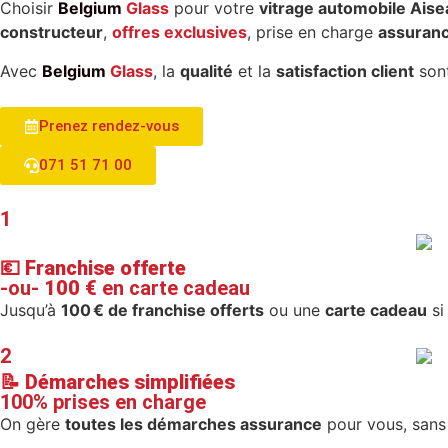
Choisir
Belgium
Glass
pour votre
vitrage automobile Ais
constructeur
,
offres exclusives
, prise en charge
assuran
Avec
Belgium
Glass
, la
qualité
et la
satisfaction client
sont
Prenez rendez-vous
071 51 71 00
1
💶
Franchise offerte
-ou-
100 €
en carte cadeau
Jusqu’à
100 € de franchise offerts
ou une
carte cadeau
si
2
📝
Démarches simplifiées
100% prises en charge
On gère
toutes les démarches assurance
pour vous, sans 