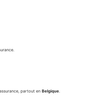
surance.
 assurance, partout en
Belgique
.