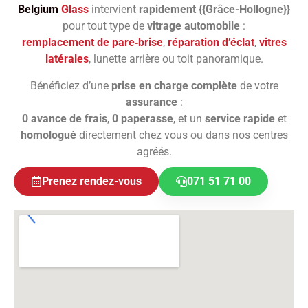
Belgium
Glass
intervient
rapidement {{Grâce-Hollogne}}
pour tout type de
vitrage automobile
:
remplacement de pare‑brise
,
réparation d’éclat
,
vitres
latérales
, lunette arrière ou toit panoramique.
Bénéficiez d’une
prise en charge complète
de votre
assurance
:
0 avance de frais
,
0 paperasse
, et un
service rapide
et
homologué
directement chez vous ou dans nos centres
agréés.
Prenez rendez-vous
071 51 71 00