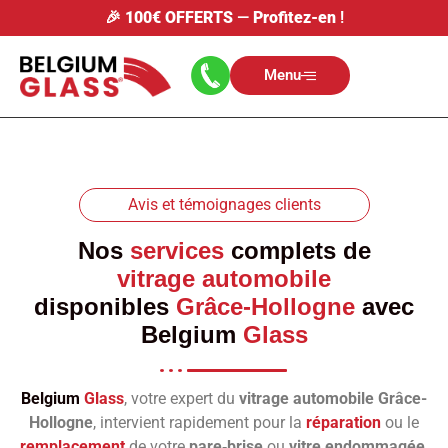
🎉
100€ OFFERTS
—
Profitez-en
!
Menu
Avis et témoignages clients
Nos
services
complets de
vitrage automobile
disponibles
Grâce-Hollogne
avec
Belgium
Glass
Belgium
Glass
, votre expert du
vitrage automobile Grâce-
Hollogne
, intervient rapidement pour la
réparation
ou le
remplacement
de votre
pare‑brise
ou
vitre endommagée
.