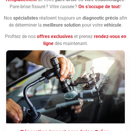
Pare‑brise fissuré ? Vitre cassée ?
On s’occupe de tout
!
Nos
spécialistes
réalisent toujours un
diagnostic précis
afin
de déterminer la
meilleure solution
pour votre
véhicule
.
Profitez de nos
offres exclusives
et prenez
rendez‑vous en
ligne
dès maintenant.