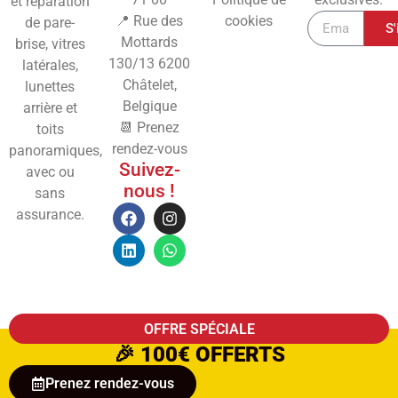
et réparation
📍 Rue des
cookies
de pare-
S'
Mottards
brise, vitres
130/13
6200
latérales,
Châtelet,
lunettes
Belgique
arrière et
📆 Prenez
toits
rendez-vous
panoramiques,
Suivez-
avec ou
nous !
sans
assurance.
OFFRE SPÉCIALE
🎉
100€ OFFERTS
Prenez rendez-vous