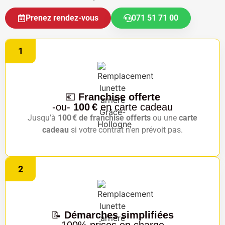
Prenez rendez-vous
071 51 71 00
1
💶
Franchise offerte
-ou-
100 €
en carte cadeau
Jusqu’à
100 € de franchise offerts
ou une
carte
cadeau
si votre contrat n’en prévoit pas.
2
📝
Démarches simplifiées