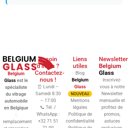
Besoin
Liens
Newsletter
d'infos ?
utiles
Belgium
Contactez-
Glass
Blog
Belgium
nous !
Belgium
Inscrivez-
Glass
est le
⏰ Lundi –
Glass
vous à notre
spécialiste
Samedi 8:30
Newsletter
du vitrage
NOUVEAU
– 17:00
Mentions
mensuelle et
automobile
📞 Tél. /
légales
profitez de
en Belgique
WhatsApp :
Politique de
promos,
:
+32 71 51
confidentialité
astuces
remplacement
71 00
Politique de
exclusives.