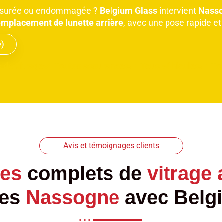
 fissurée ou endommagée ?
Belgium Glass
intervient
Nass
emplacement de lunette arrière
, avec une pose rapide et
e)
 de vitrage
Toutes assurances
Tous véhicules
To
Avis et témoignages clients
ces
complets de
vitrage
les
Nassogne
avec
Belg