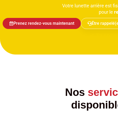
Votre lunette arrière est
pour le
r
Prenez rendez-vous maintenant
Être rappelé(
Tous types
Nos
servi
disponib