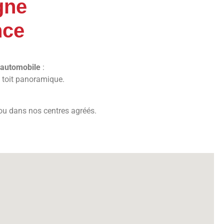
gne
nce
 automobile
:
ou toit panoramique.
u dans nos centres agréés.