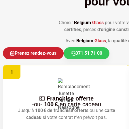
pour vo
Choisir
Belgium
Glass
pour votre
v
certifiés
, pièces
d’origine const
Avec
Belgium
Glass
, la
qualité
Prenez rendez-vous
071 51 71 00
1
💶
Franchise offerte
-ou-
100 €
en carte cadeau
Jusqu’à
100 € de franchise offerts
ou une
carte
cadeau
si votre contrat n’en prévoit pas.