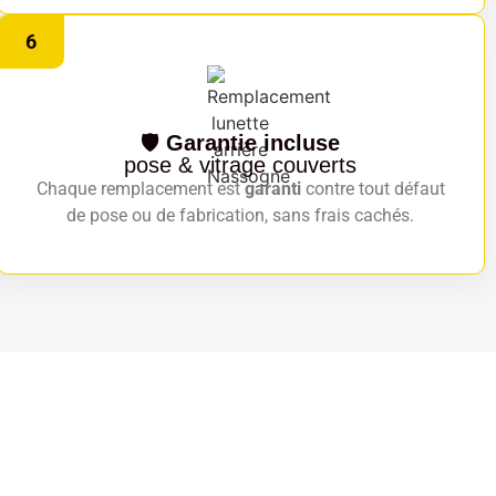
6
🛡️
Garantie incluse
pose & vitrage couverts
Chaque remplacement est
garanti
contre tout défaut
de pose ou de fabrication, sans frais cachés.