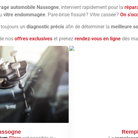
trage automobile Nassogne
, intervient rapidement pour la
répar
u
vitre endommagée
. Pare‑brise fissuré ? Vitre cassée ?
On s’oc
 toujours un
diagnostic précis
afin de déterminer la
meilleure so
 de nos
offres exclusives
et prenez
rendez‑vous en ligne
dès mai
Nassogne
Rempl