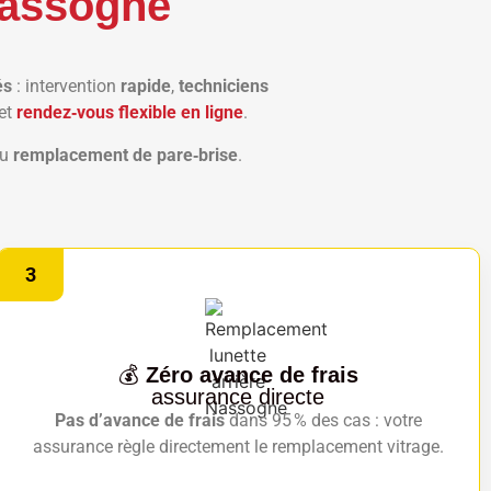
Nassogne
és
: intervention
rapide
,
techniciens
 et
rendez‑vous flexible en ligne
.
u
remplacement de pare‑brise
.
3
💰
Zéro avance de frais
assurance directe
Pas d’avance de frais
dans 95 % des cas : votre
assurance règle directement le remplacement vitrage.