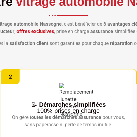
tre
vitrage automobile 
itrage automobile Nassogne
, c’est bénéficier de
6 avantages cl
ructeur
,
offres exclusives
, prise en charge
assurance
simplifiée
et la
satisfaction client
sont garanties pour chaque
réparation
o
2
📝
Démarches simplifiées
100% prises en charge
On gère
toutes les démarches assurance
pour vous,
sans paperasse ni perte de temps inutile.