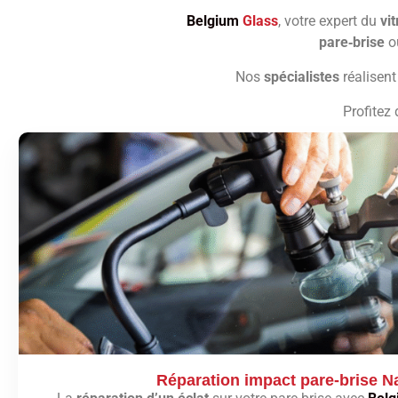
Belgium
Glass
, votre expert du
vi
pare‑brise
o
Nos
spécialistes
réalisent
Profitez
Réparation impact pare-brise 