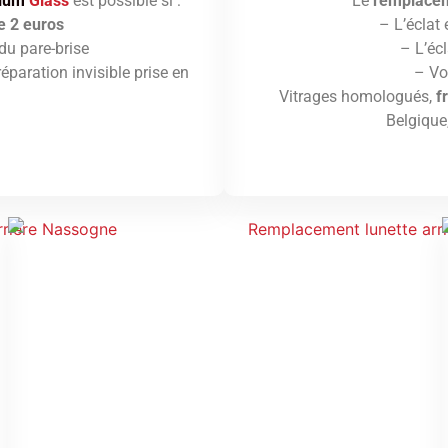
ium
Glass
est possible si :
Le
remplacem
e 2 euros
– L’éclat
du pare-brise
– L’écl
éparation invisible prise en
– Vo
.
Vitrages homologués,
f
Belgique,