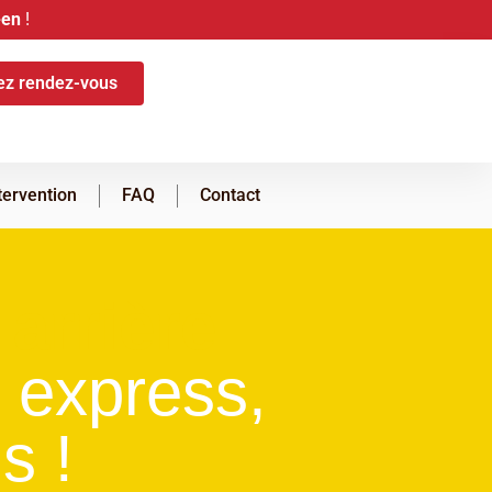
-en
!
ez rendez-vous
tervention
FAQ
Contact
arrière
 express,
s !