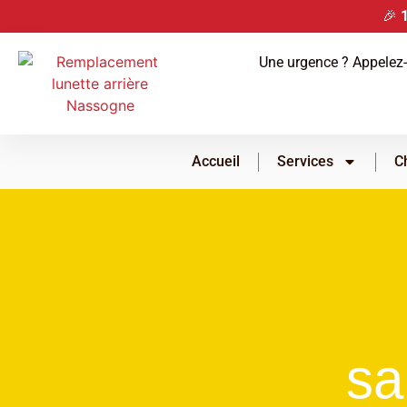
🎉
Une urgence ? Appelez-
Accueil
Services
C
Rempla
Nassog
sa