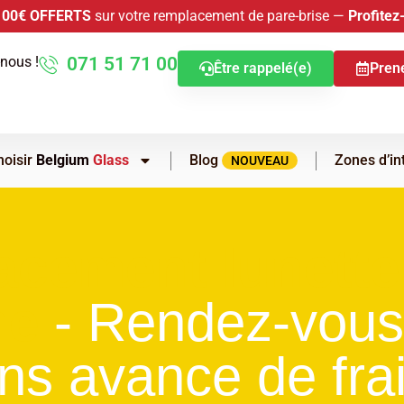
100€ OFFERTS
sur votre remplacement de pare-brise —
Profitez
nous !
071 51 71 00
Être rappelé(e)
Pren
hoisir
Belgium
Glass
Blog
Zones d’in
NOUVEAU
cement lunette 
ne
- Rendez-vous
ns avance de frai