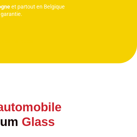
ogne
et partout en Belgique
 garantie.
utes marques
 automobile
ium
Glass