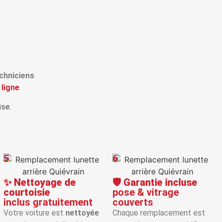
chniciens
 ligne
.
ise
.
5
6
✨
Nettoyage de
🛡️
Garantie incluse
courtoisie
pose & vitrage
inclus gratuitement
couverts
Votre voiture est
nettoyée
Chaque remplacement est