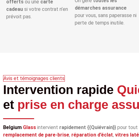
On gère
toutes les
offerts
ou une
carte
démarches assurance
cadeau
si votre contrat n’en
pour vous, sans paperasse ni
prévoit pas.
perte de temps inutile.
Avis et témoignages clients
Intervention rapide
Qui
et
prise en charge ass
Belgium
Glass
intervient
rapidement {{Quiévrain}}
pour tout
remplacement de pare‑brise
,
réparation d’éclat
,
vitres lat