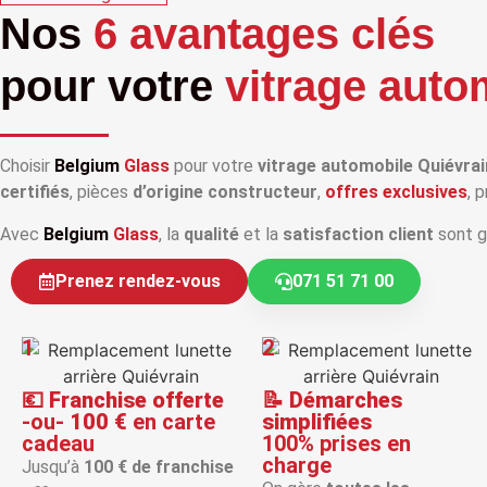
Nos
6 avantages clés
pour votre
vitrage auto
Choisir
Belgium
Glass
pour votre
vitrage automobile Quiévrai
certifiés
, pièces
d’origine constructeur
,
offres exclusives
, 
Avec
Belgium
Glass
, la
qualité
et la
satisfaction client
sont g
Prenez rendez-vous
071 51 71 00
1
2
💶
Franchise offerte
📝
Démarches
-ou-
100 €
en carte
simplifiées
cadeau
100% prises en
charge
Jusqu’à
100 € de franchise