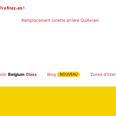
Profitez-en
!
isir
Belgium
Glass
Blog
Zones d’inte
NOUVEAU
ment lunette arr