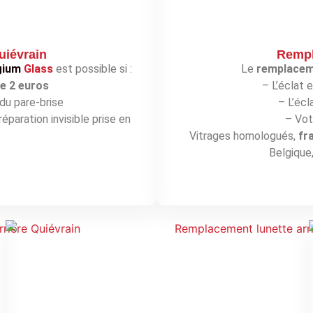
uiévrain
Rempl
gium
Glass
est possible si :
Le
remplaceme
de 2 euros
– L’éclat 
du pare-brise
– L’écl
éparation invisible prise en
– Vot
.
Vitrages homologués,
fr
Belgique,