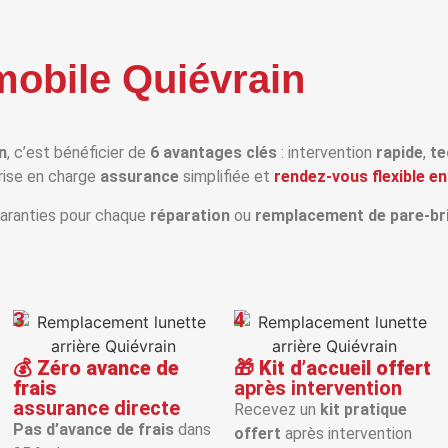
mobile Quiévrain
n
, c’est bénéficier de
6 avantages clés
: intervention
rapide
,
te
prise en charge
assurance
simplifiée et
rendez‑vous flexible en
aranties pour chaque
réparation
ou
remplacement de pare‑br
3
4
💰
Zéro avance de
🎁
Kit d’accueil offert
frais
après intervention
assurance directe
Recevez un
kit pratique
Pas d’avance de frais
dans
offert
après intervention