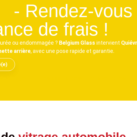
n
- Rendez-vous 
nce de frais !
issurée ou endommagée ?
Belgium Glass
intervient
Quiévr
ette arrière
, avec une pose rapide et garantie.
é(e)
de vitrage
Toutes assurances
Tous véhicules
T
 de
vitrage automobile