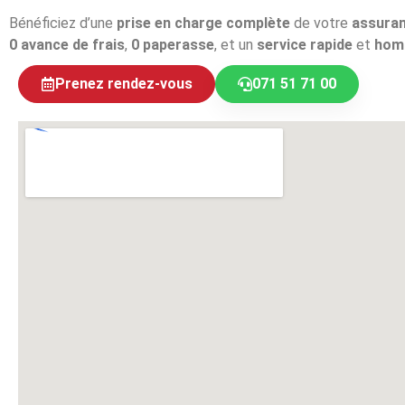
Bénéficiez d’une
prise en charge complète
de votre
assura
0 avance de frais
,
0 paperasse
, et un
service rapide
et
hom
Prenez rendez-vous
071 51 71 00