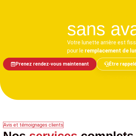
Quiévrai
sans ava
Votre lunette arrière est f
pour le
remplacement de lun
Prenez rendez-vous maintenant
Être rappel
Tous types 
Avis et témoignages clients
Nos
services
complets