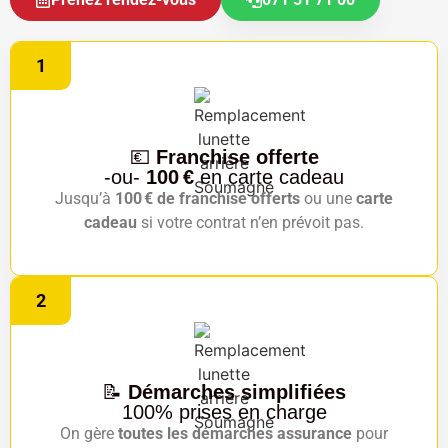
1
💶
Franchise offerte
-ou-
100 €
en carte cadeau
Jusqu’à
100 € de franchise offerts
ou une
carte
cadeau
si votre contrat n’en prévoit pas.
2
📝
Démarches simplifiées
100% prises en charge
On gère
toutes les démarches assurance
pour