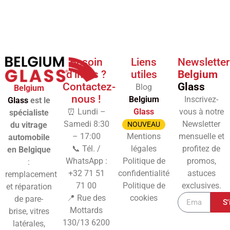
Besoin
Liens
Newsletter
d'infos ?
utiles
Belgium
Contactez-
Glass
Blog
Belgium
nous !
Belgium
Inscrivez-
Glass
est le
⏰ Lundi –
Glass
vous à notre
spécialiste
Samedi 8:30
Newsletter
du vitrage
NOUVEAU
– 17:00
Mentions
mensuelle et
automobile
📞 Tél. /
légales
profitez de
en Belgique
WhatsApp :
Politique de
promos,
:
+32 71 51
confidentialité
astuces
remplacement
71 00
Politique de
exclusives.
et réparation
📍 Rue des
cookies
de pare-
S'
Mottards
brise, vitres
130/13
6200
latérales,