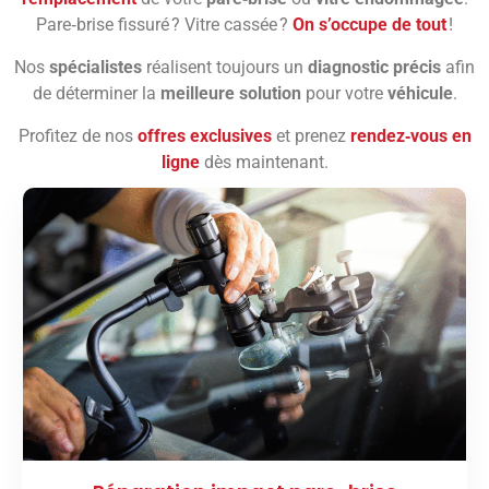
Pare‑brise fissuré ? Vitre cassée ?
On s’occupe de tout
!
Nos
spécialistes
réalisent toujours un
diagnostic précis
afin
de déterminer la
meilleure solution
pour votre
véhicule
.
Profitez de nos
offres exclusives
et prenez
rendez‑vous en
ligne
dès maintenant.