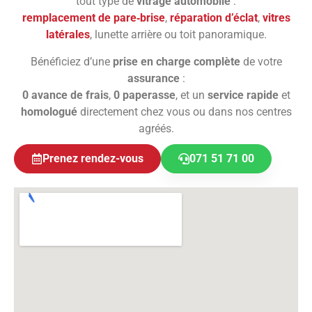
tout type de
vitrage automobile
:
remplacement de pare‑brise
,
réparation d’éclat
,
vitres
latérales
, lunette arrière ou toit panoramique.
Bénéficiez d’une
prise en charge complète
de votre
assurance
:
0 avance de frais
,
0 paperasse
, et un
service rapide
et
homologué
directement chez vous ou dans nos centres
agréés.
Prenez rendez-vous
071 51 71 00