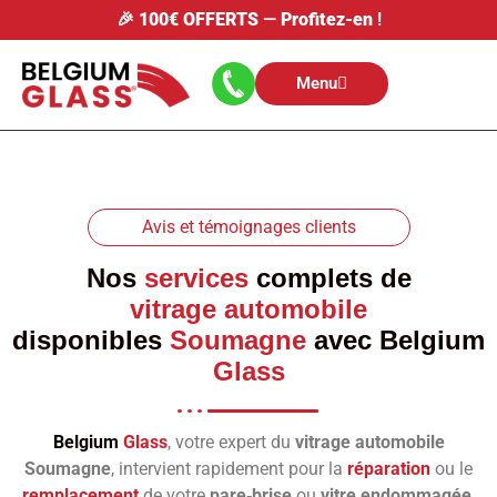
🎉
100€ OFFERTS
—
Profitez-en
!
Menu
Avis et témoignages clients
Nos
services
complets de
vitrage automobile
disponibles
Soumagne
avec
Belgium
Glass
Belgium
Glass
, votre expert du
vitrage automobile
Soumagne
, intervient rapidement pour la
réparation
ou le
remplacement
de votre
pare‑brise
ou
vitre endommagée
.