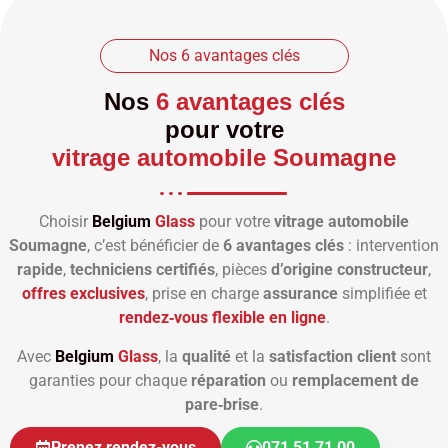
Nos 6 avantages clés
Nos
6 avantages clés
pour votre
vitrage automobile Soumagne
Choisir
Belgium
Glass
pour votre
vitrage automobile
Soumagne
, c’est bénéficier de
6 avantages clés
: intervention
rapide
,
techniciens certifiés
, pièces
d’origine constructeur
,
offres exclusives
, prise en charge
assurance
simplifiée et
rendez‑vous flexible en ligne
.
Avec
Belgium
Glass
, la
qualité
et la
satisfaction client
sont
garanties pour chaque
réparation
ou
remplacement de
pare‑brise
.
Prenez rendez-vous
071 51 71 00