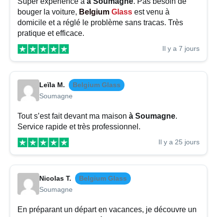
Super expérience à
à Soumagne
. Pas besoin de
bouger la voiture,
Belgium
Glass
est venu à
domicile et a réglé le problème sans tracas. Très
pratique et efficace.
Il y a 7 jours
Leïla M.
Belgium Glass
Soumagne
Tout s’est fait devant ma maison
à Soumagne
.
Service rapide et très professionnel.
Il y a 25 jours
Nicolas T.
Belgium Glass
Soumagne
En préparant un départ en vacances, je découvre un