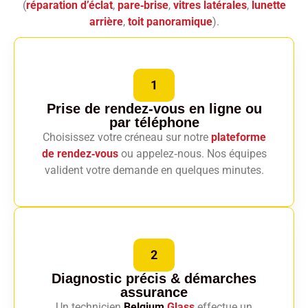
(
réparation d’éclat
,
pare‑brise
,
vitres latérales
,
lunette
arrière
,
toit panoramique
).
1
Prise de rendez-vous en ligne
ou
par téléphone
Choisissez votre créneau sur notre
plateforme
de rendez‑vous
ou appelez‑nous. Nos équipes
valident votre demande en quelques minutes.
2
Diagnostic précis
& démarches
assurance
Un technicien
Belgium
Glass
effectue un