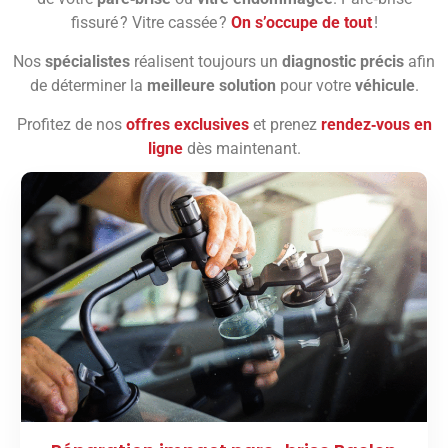
fissuré ? Vitre cassée ?
On s’occupe de tout
!
Nos
spécialistes
réalisent toujours un
diagnostic précis
afin
de déterminer la
meilleure solution
pour votre
véhicule
.
Profitez de nos
offres exclusives
et prenez
rendez‑vous en
ligne
dès maintenant.