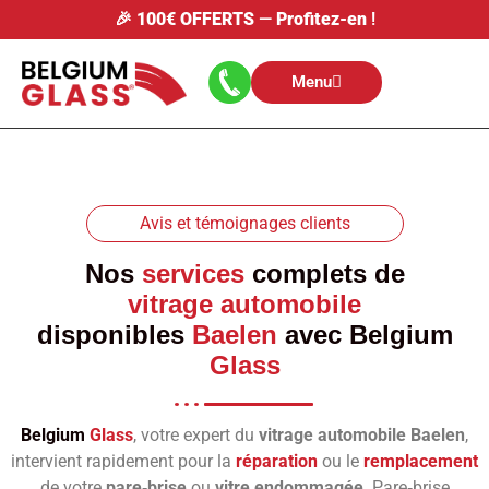
🎉
100€ OFFERTS
—
Profitez-en
!
Menu
Avis et témoignages clients
Nos
services
complets de
vitrage automobile
disponibles
Baelen
avec
Belgium
Glass
Belgium
Glass
, votre expert du
vitrage automobile Baelen
,
intervient rapidement pour la
réparation
ou le
remplacement
de votre
pare‑brise
ou
vitre endommagée
. Pare‑brise