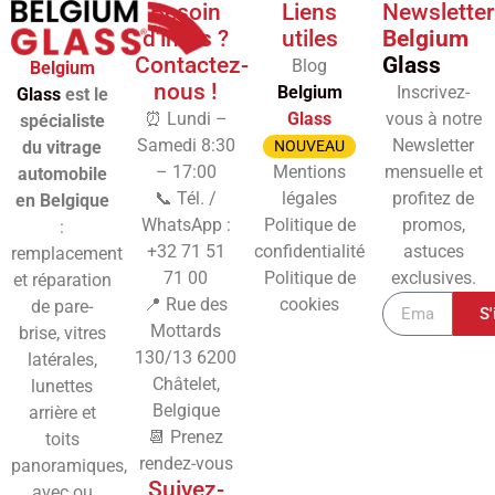
Besoin
Liens
Newsletter
d'infos ?
utiles
Belgium
Contactez-
Glass
Blog
Belgium
nous !
Belgium
Inscrivez-
Glass
est le
⏰ Lundi –
Glass
vous à notre
spécialiste
Samedi 8:30
Newsletter
du vitrage
NOUVEAU
– 17:00
Mentions
mensuelle et
automobile
📞 Tél. /
légales
profitez de
en Belgique
WhatsApp :
Politique de
promos,
:
+32 71 51
confidentialité
astuces
remplacement
71 00
Politique de
exclusives.
et réparation
📍 Rue des
cookies
de pare-
S'
Mottards
brise, vitres
130/13
6200
latérales,
Châtelet,
lunettes
Belgique
arrière et
📆 Prenez
toits
rendez-vous
panoramiques,
Suivez-
avec ou