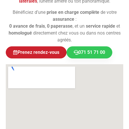
latérales
, lunette arrière ou toit panoramique.
Bénéficiez d’une
prise en charge complète
de votre
assurance
:
0 avance de frais
,
0 paperasse
, et un
service rapide
et
homologué
directement chez vous ou dans nos centres
agréés.
Prenez rendez-vous
071 51 71 00