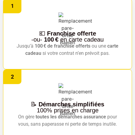
1
💶
Franchise offerte
-ou-
100 €
en carte cadeau
Jusqu’à
100 € de franchise offerts
ou une
carte
cadeau
si votre contrat n’en prévoit pas.
2
📝
Démarches simplifiées
100% prises en charge
On gère
toutes les démarches assurance
pour
vous, sans paperasse ni perte de temps inutile.