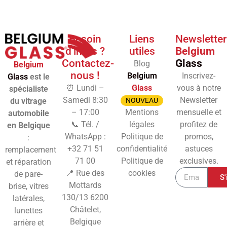
Besoin
Liens
Newsletter
d'infos ?
utiles
Belgium
Contactez-
Glass
Blog
Belgium
nous !
Belgium
Inscrivez-
Glass
est le
⏰ Lundi –
Glass
vous à notre
spécialiste
Samedi 8:30
Newsletter
du vitrage
NOUVEAU
– 17:00
Mentions
mensuelle et
automobile
📞 Tél. /
légales
profitez de
en Belgique
WhatsApp :
Politique de
promos,
:
+32 71 51
confidentialité
astuces
remplacement
71 00
Politique de
exclusives.
et réparation
📍 Rue des
cookies
de pare-
S'
Mottards
brise, vitres
130/13
6200
latérales,
Châtelet,
lunettes
Belgique
arrière et