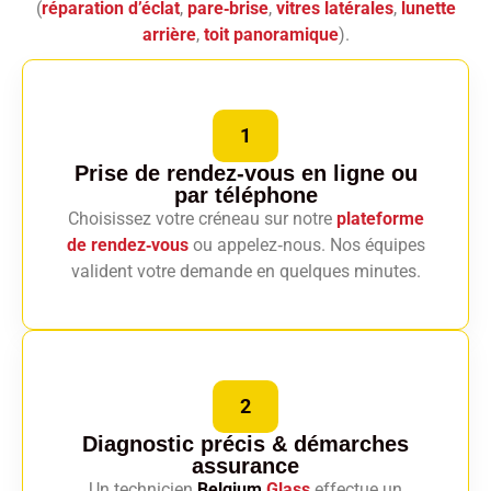
(
réparation d’éclat
,
pare‑brise
,
vitres latérales
,
lunette
arrière
,
toit panoramique
).
1
Prise de rendez-vous en ligne
ou
par téléphone
Choisissez votre créneau sur notre
plateforme
de rendez‑vous
ou appelez‑nous. Nos équipes
valident votre demande en quelques minutes.
2
Diagnostic précis
& démarches
assurance
Un technicien
Belgium
Glass
effectue un