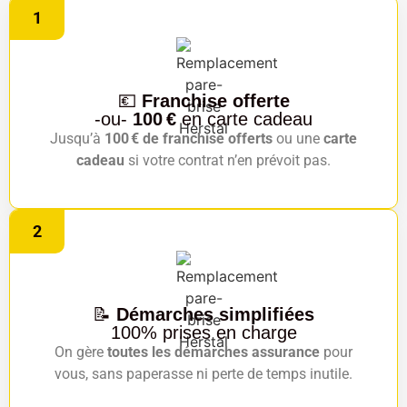
1
💶
Franchise offerte
-ou-
100 €
en carte cadeau
Jusqu’à
100 € de franchise offerts
ou une
carte
cadeau
si votre contrat n’en prévoit pas.
2
📝
Démarches simplifiées
100% prises en charge
On gère
toutes les démarches assurance
pour
vous, sans paperasse ni perte de temps inutile.