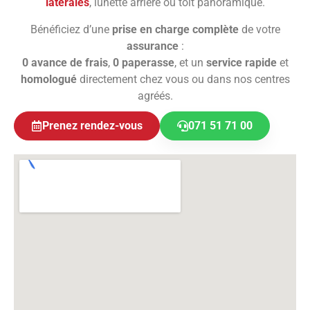
latérales
, lunette arrière ou toit panoramique.
Bénéficiez d’une
prise en charge complète
de votre
assurance
:
0 avance de frais
,
0 paperasse
, et un
service rapide
et
homologué
directement chez vous ou dans nos centres
agréés.
Prenez rendez-vous
071 51 71 00