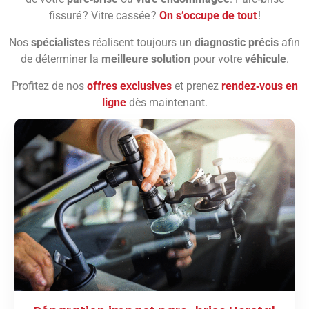
fissuré ? Vitre cassée ?
On s’occupe de tout
!
Nos
spécialistes
réalisent toujours un
diagnostic précis
afin
de déterminer la
meilleure solution
pour votre
véhicule
.
Profitez de nos
offres exclusives
et prenez
rendez‑vous en
ligne
dès maintenant.