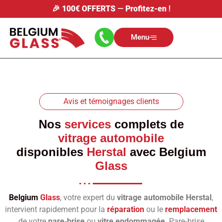
🎉
100€ OFFERTS
—
Profitez-en
!
Menu
Avis et témoignages clients
Nos
services
complets de
vitrage automobile
disponibles
Herstal
avec
Belgium
Glass
Belgium
Glass
, votre expert du
vitrage automobile Herstal
,
intervient rapidement pour la
réparation
ou le
remplacement
de votre
pare‑brise
ou
vitre endommagée
. Pare‑brise