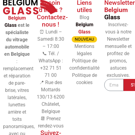
Besoin
Liens
Newsletter
d'infos ?
utiles
Belgium
Contactez-
Glass
Blog
Belgium
nous !
Belgium
Inscrivez-
Glass
est le
⏰ Lundi –
Glass
vous à notre
spécialiste
Samedi 8:30
Newsletter
du vitrage
NOUVEAU
– 17:00
Mentions
mensuelle et
automobile
📞 Tél. /
légales
profitez de
en Belgique
WhatsApp :
Politique de
promos,
:
+32 71 51
confidentialité
astuces
remplacement
71 00
Politique de
exclusives.
et réparation
📍 Rue des
cookies
de pare-
S'
Mottards
brise, vitres
130/13
6200
latérales,
Châtelet,
lunettes
Belgique
arrière et
📆 Prenez
toits
rendez-vous
panoramiques,
Suivez-
avec ou