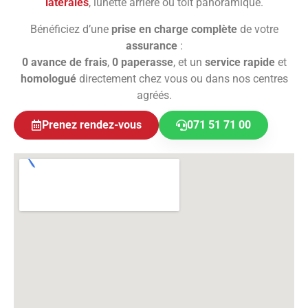
latérales
, lunette arrière ou toit panoramique.
Bénéficiez d’une
prise en charge complète
de votre
assurance
:
0 avance de frais
,
0 paperasse
, et un
service rapide
et
homologué
directement chez vous ou dans nos centres
agréés.
Prenez rendez-vous
071 51 71 00