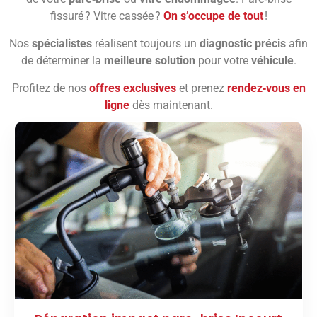
fissuré ? Vitre cassée ?
On s’occupe de tout
!
Nos
spécialistes
réalisent toujours un
diagnostic précis
afin
de déterminer la
meilleure solution
pour votre
véhicule
.
Profitez de nos
offres exclusives
et prenez
rendez‑vous en
ligne
dès maintenant.