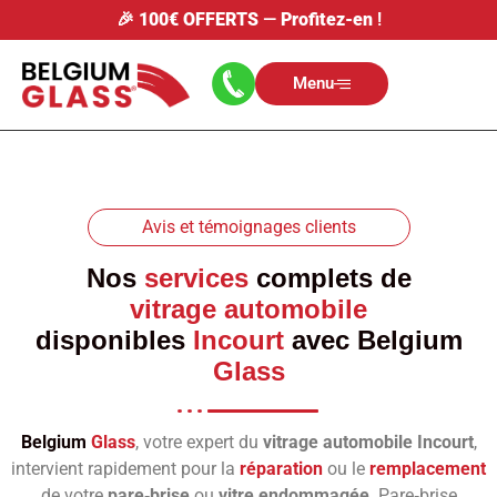
🎉
100€ OFFERTS
—
Profitez-en
!
Menu
Avis et témoignages clients
Nos
services
complets de
vitrage automobile
disponibles
Incourt
avec
Belgium
Glass
Belgium
Glass
, votre expert du
vitrage automobile Incourt
,
intervient rapidement pour la
réparation
ou le
remplacement
de votre
pare‑brise
ou
vitre endommagée
. Pare‑brise