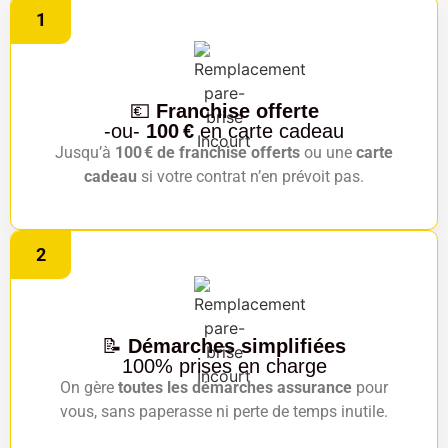
1
💶
Franchise offerte
-ou-
100 €
en carte cadeau
Jusqu’à
100 € de franchise offerts
ou une
carte
cadeau
si votre contrat n’en prévoit pas.
2
📝
Démarches simplifiées
100% prises en charge
On gère
toutes les démarches assurance
pour
vous, sans paperasse ni perte de temps inutile.