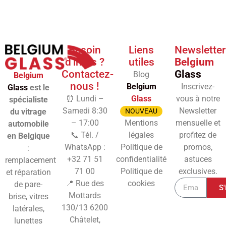
Besoin
Liens
Newsletter
d'infos ?
utiles
Belgium
Contactez-
Glass
Blog
Belgium
nous !
Belgium
Inscrivez-
Glass
est le
⏰ Lundi –
Glass
vous à notre
spécialiste
Samedi 8:30
Newsletter
du vitrage
NOUVEAU
– 17:00
Mentions
mensuelle et
automobile
📞 Tél. /
légales
profitez de
en Belgique
WhatsApp :
Politique de
promos,
:
+32 71 51
confidentialité
astuces
remplacement
71 00
Politique de
exclusives.
et réparation
📍 Rue des
cookies
de pare-
S'
Mottards
brise, vitres
130/13
6200
latérales,
Châtelet,
lunettes