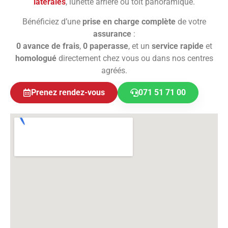
latérales
, lunette arrière ou toit panoramique.
Bénéficiez d’une
prise en charge complète
de votre
assurance
:
0 avance de frais
,
0 paperasse
, et un
service rapide
et
homologué
directement chez vous ou dans nos centres
agréés.
Prenez rendez-vous
071 51 71 00