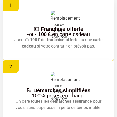
1
💶
Franchise offerte
-ou-
100 €
en carte cadeau
Jusqu’à
100 € de franchise offerts
ou une
carte
cadeau
si votre contrat n’en prévoit pas.
2
📝
Démarches simplifiées
100% prises en charge
On gère
toutes les démarches assurance
pour
vous, sans paperasse ni perte de temps inutile.