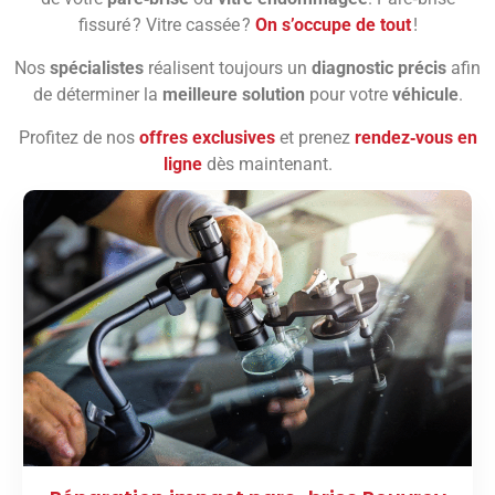
fissuré ? Vitre cassée ?
On s’occupe de tout
!
Nos
spécialistes
réalisent toujours un
diagnostic précis
afin
de déterminer la
meilleure solution
pour votre
véhicule
.
Profitez de nos
offres exclusives
et prenez
rendez‑vous en
ligne
dès maintenant.