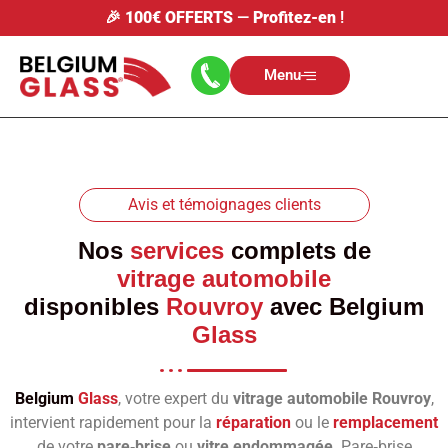
🎉
100€ OFFERTS
—
Profitez-en
!
Menu
Avis et témoignages clients
Nos
services
complets de
vitrage automobile
disponibles
Rouvroy
avec
Belgium
Glass
Belgium
Glass
, votre expert du
vitrage automobile Rouvroy
,
intervient rapidement pour la
réparation
ou le
remplacement
de votre
pare‑brise
ou
vitre endommagée
. Pare‑brise