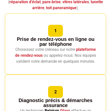
(
réparation d’éclat
,
pare‑brise
,
vitres latérales
,
lunette
arrière
,
toit panoramique
).
1
Prise de rendez-vous en ligne
ou
par téléphone
Choisissez votre créneau sur notre
plateforme
de rendez‑vous
ou appelez‑nous. Nos équipes
valident votre demande en quelques minutes.
2
Diagnostic précis
& démarches
assurance
Un technicien
Belgium
Glass
effectue un