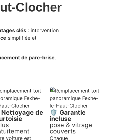
aut-Clocher
ntages clés
: intervention
nce
simplifiée et
acement de pare‑brise
.
6
✨
Nettoyage de
🛡️
Garantie
urtoisie
incluse
clus
pose & vitrage
atuitement
couverts
re voiture est
Chaque