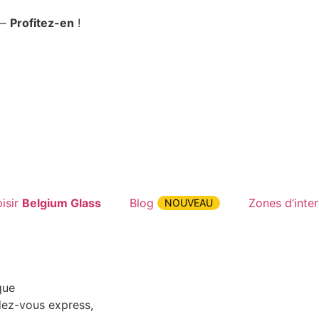
 —
Profitez-en
!
isir
Belgium
Glass
Blog
Zones d’inte
NOUVEAU
que
ez-vous express,