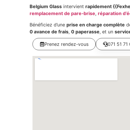
Belgium
Glass
intervient
rapidement {{Fexhe
remplacement de pare‑brise
,
réparation d’é
Bénéficiez d’une
prise en charge complète
d
0 avance de frais
,
0 paperasse
, et un
servic
Prenez rendez-vous
071 51 71