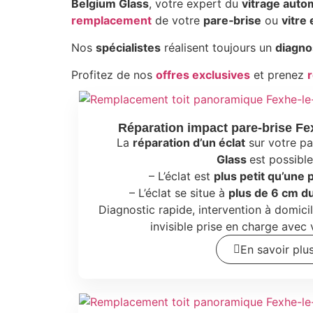
Belgium
Glass
, votre expert du
vitrage auto
remplacement
de votre
pare‑brise
ou
vitr
Nos
spécialistes
réalisent toujours un
diagno
Profitez de nos
offres exclusives
et prenez
Réparation impact pare-brise Fe
La
réparation d’un éclat
sur votre pa
Glass
est possible 
– L’éclat est
plus petit qu’une 
– L’éclat se situe à
plus de 6 cm d
Diagnostic rapide, intervention à domici
invisible prise en charge avec
En savoir plu