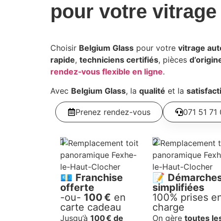
pour votre
vitrage
Choisir
Belgium
Glass
pour votre
vitrage au
rapide
,
techniciens certifiés
, pièces
d’origin
rendez‑vous flexible en ligne
.
Avec
Belgium
Glass
, la
qualité
et la
satisfact
Prenez rendez-vous
071 51 71
1
2
💶
Franchise
📝
Démarche
offerte
simplifiées
-ou-
100 €
en
100% prises e
carte cadeau
charge
Jusqu’à
100 € de
On gère
toutes le