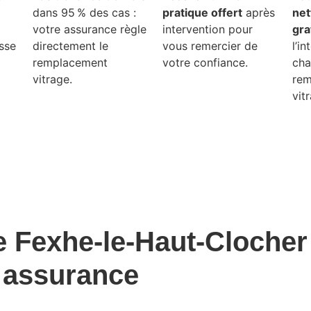
dans 95 % des cas :
pratique offert
après
net
votre assurance règle
intervention pour
gra
sse
directement le
vous remercier de
l’in
remplacement
votre confiance.
ch
vitrage.
rem
vit
de
Fexhe-le-Haut-Clocher
 assurance