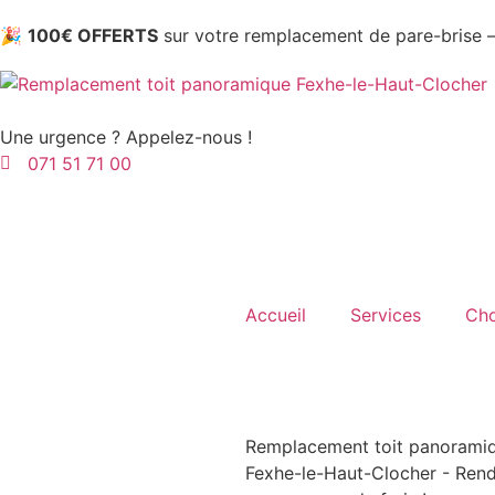
🎉
100€ OFFERTS
sur votre remplacement de pare-brise
Une urgence ? Appelez-nous !
071 51 71 00
Être rappelé(e)
Prenez rendez-vous
Accueil
Services
Cho
Remplacement toit panorami
Fexhe-le-Haut-Clocher
- Rend