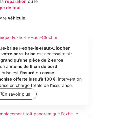
 la
réparation
ou le
pe de tout
!
otre
véhicule
.
e-brise Fexhe-le-Haut-Clocher
votre pare-brise
est nécessaire si :
 grand qu’une pièce de 2 euros
itue à
moins de 6 cm du bord
-brise est
fissuré
ou
cassé
nchise offerte jusqu’à 100 €
, intervention
prise en charge totale de l’assurance.
En savoir plus