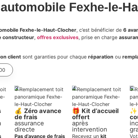
 automobile Fexhe-le-H
tomobile Fexhe-le-Haut-Clocher
, c’est bénéficier de
6 ava
e constructeur
,
offres exclusives
, prise en charge
assura
ion client
sont garanties pour chaque
réparation
ou
rempl
 00
3
4
5
s
💰
Zéro avance
🎁
Kit d’accueil
de frais
offert
co
n
assurance
après
in
directe
intervention
gr
s
Pas d’avance de frais
Recevez un
kit
Vot