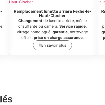
e-
Remplacement lunette arrière Fexhe-le-
R
Haut-Clocher
Changement
de lunette arrière, même
é,
chauffante ou caméra.
Service rapide
,
p
vitrage homologué,
garantie
, nettoyage
g
offert,
prise en charge assurance
.
p
En savoir plus
lés