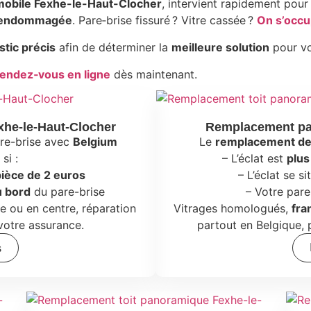
mobile Fexhe-le-Haut-Clocher
, intervient rapidement pour
e endommagée
. Pare‑brise fissuré ? Vitre cassée ?
On s’occu
stic précis
afin de déterminer la
meilleure solution
pour v
rendez‑vous en ligne
dès maintenant.
xhe-le-Haut-Clocher
Remplacement par
re-brise avec
Belgium
Le
remplacement de 
si :
– L’éclat est
plus
pièce de 2 euros
– L’éclat se s
u bord
du pare-brise
– Votre pare
le ou en centre, réparation
Vitrages homologués,
fra
 votre assurance.
partout en Belgique, 
s