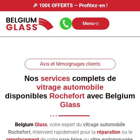
🎉
100€ OFFERTS
—
Profitez-en
!
Menu
Avis et témoignages clients
Nos
services
complets de
vitrage automobile
disponibles
Rochefort
avec
Belgium
Glass
Belgium
Glass
, votre expert du
vitrage automobile
Rochefort
, intervient rapidement pour la
réparation
ou le
remplacement
de votre
pare‑brise
ou
vitre endommagée
.