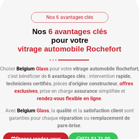
Nos 6 avantages clés
Nos
6 avantages clés
pour votre
vitrage automobile Rochefort
Choisir
Belgium
Glass
pour votre
vitrage automobile Rochefort
,
c’est bénéficier de
6 avantages clés
: intervention
rapide
,
techniciens certifiés
, pièces
d’origine constructeur
,
offres
exclusives
, prise en charge
assurance
simplifiée et
rendez‑vous flexible en ligne
.
Avec
Belgium
Glass
, la
qualité
et la
satisfaction client
sont
garanties pour chaque
réparation
ou
remplacement de
pare‑brise
.
Prenez rendez-vous
071 51 71 00