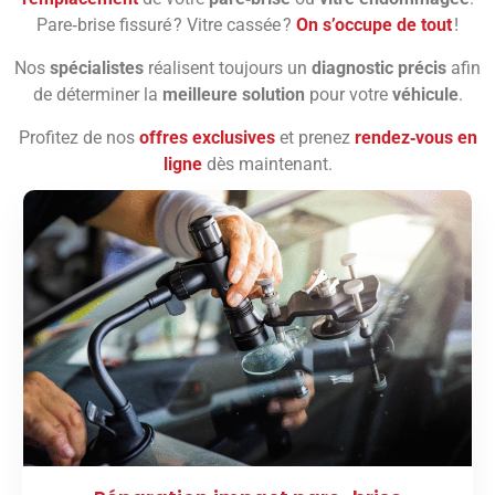
Pare‑brise fissuré ? Vitre cassée ?
On s’occupe de tout
!
Nos
spécialistes
réalisent toujours un
diagnostic précis
afin
de déterminer la
meilleure solution
pour votre
véhicule
.
Profitez de nos
offres exclusives
et prenez
rendez‑vous en
ligne
dès maintenant.