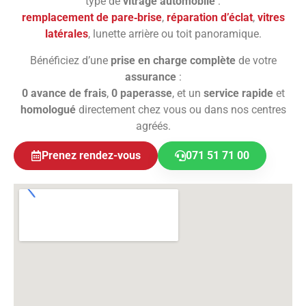
type de
vitrage automobile
:
remplacement de pare‑brise
,
réparation d’éclat
,
vitres
latérales
, lunette arrière ou toit panoramique.
Bénéficiez d’une
prise en charge complète
de votre
assurance
:
0 avance de frais
,
0 paperasse
, et un
service rapide
et
homologué
directement chez vous ou dans nos centres
agréés.
Prenez rendez-vous
071 51 71 00