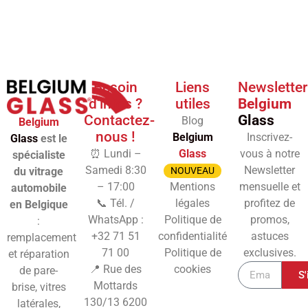
Besoin
Liens
Newsletter
d'infos ?
utiles
Belgium
Contactez-
Glass
Blog
Belgium
nous !
Belgium
Inscrivez-
Glass
est le
⏰ Lundi –
Glass
vous à notre
spécialiste
Samedi 8:30
Newsletter
du vitrage
NOUVEAU
– 17:00
Mentions
mensuelle et
automobile
📞 Tél. /
légales
profitez de
en Belgique
WhatsApp :
Politique de
promos,
:
+32 71 51
confidentialité
astuces
remplacement
71 00
Politique de
exclusives.
et réparation
📍 Rue des
cookies
de pare-
S'
Mottards
brise, vitres
130/13
6200
latérales,