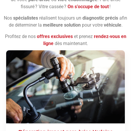
fissuré ? Vitre cassée ?
On s’occupe de tout
!
Nos
spécialistes
réalisent toujours un
diagnostic précis
afin
de déterminer la
meilleure solution
pour votre
véhicule
.
Profitez de nos
offres exclusives
et prenez
rendez‑vous en
ligne
dès maintenant.