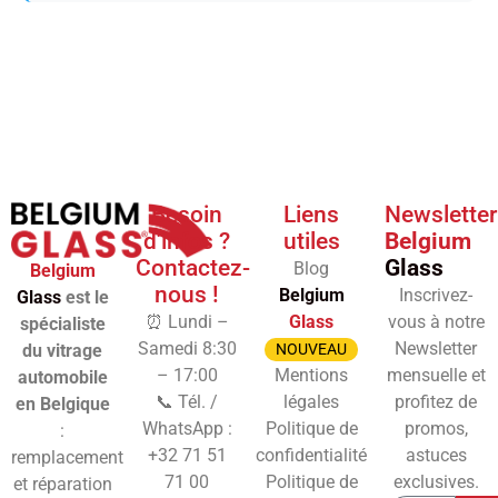
Besoin
Liens
Newsletter
d'infos ?
utiles
Belgium
Contactez-
Glass
Blog
Belgium
nous !
Belgium
Inscrivez-
Glass
est le
⏰ Lundi –
Glass
vous à notre
spécialiste
Samedi 8:30
Newsletter
du vitrage
NOUVEAU
– 17:00
Mentions
mensuelle et
automobile
📞 Tél. /
légales
profitez de
en Belgique
WhatsApp :
Politique de
promos,
:
+32 71 51
confidentialité
astuces
remplacement
71 00
Politique de
exclusives.
et réparation