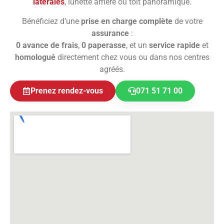
latérales
, lunette arrière ou toit panoramique.
Bénéficiez d’une
prise en charge complète
de votre
assurance
:
0 avance de frais
,
0 paperasse
, et un
service rapide
et
homologué
directement chez vous ou dans nos centres
agréés.
Prenez rendez-vous
071 51 71 00