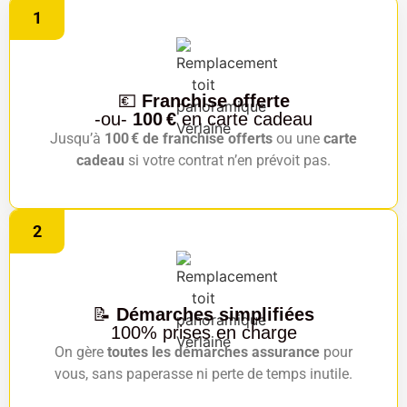
1
💶
Franchise offerte
-ou-
100 €
en carte cadeau
Jusqu’à
100 € de franchise offerts
ou une
carte
cadeau
si votre contrat n’en prévoit pas.
2
📝
Démarches simplifiées
100% prises en charge
On gère
toutes les démarches assurance
pour
vous, sans paperasse ni perte de temps inutile.