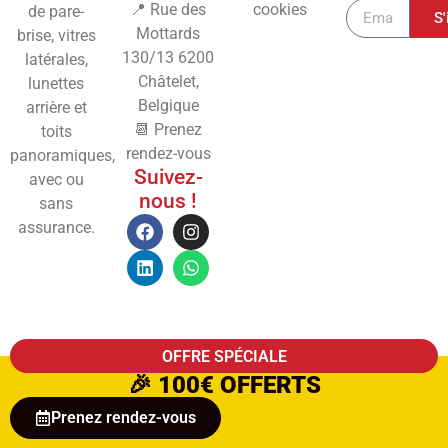
📍 Rue des
cookies
de pare-
S'
Mottards
brise, vitres
130/13
6200
latérales,
Châtelet,
lunettes
Belgique
arrière et
📆 Prenez
toits
rendez-vous
panoramiques,
Suivez-
avec ou
nous !
sans
assurance.
OFFRE SPÉCIALE
🎉
100€ OFFERTS
Prenez rendez-vous