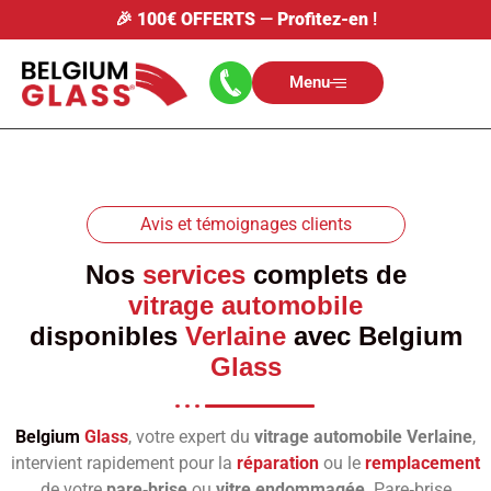
🎉
100€ OFFERTS
—
Profitez-en
!
Menu
Avis et témoignages clients
Nos
services
complets de
vitrage automobile
disponibles
Verlaine
avec
Belgium
Glass
Belgium
Glass
, votre expert du
vitrage automobile Verlaine
,
intervient rapidement pour la
réparation
ou le
remplacement
de votre
pare‑brise
ou
vitre endommagée
. Pare‑brise