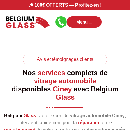
🎉
100€ OFFERTS
—
Profitez-en
!
Menu
Avis et témoignages clients
Nos
services
complets de
vitrage automobile
disponibles
Ciney
avec
Belgium
Glass
Belgium
Glass
, votre expert du
vitrage automobile Ciney
,
intervient rapidement pour la
réparation
ou le
remplacement
de votre
pare‑brise
ou
vitre endommagée
.