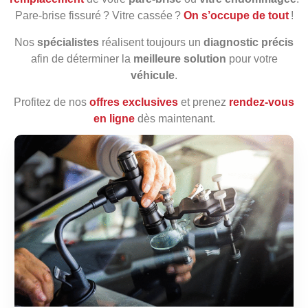
Pare‑brise fissuré ? Vitre cassée ?
On s’occupe de tout
!
Nos
spécialistes
réalisent toujours un
diagnostic précis
afin de déterminer la
meilleure solution
pour votre
véhicule
.
Profitez de nos
offres exclusives
et prenez
rendez‑vous
en ligne
dès maintenant.