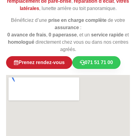
remplacement de pare‑brise
,
réparation d’éclat
,
vitres
latérales
, lunette arrière ou toit panoramique.
Bénéficiez d’une
prise en charge complète
de votre
assurance
:
0 avance de frais
,
0 paperasse
, et un
service rapide
et
homologué
directement chez vous ou dans nos centres
agréés.
Prenez rendez-vous
071 51 71 00