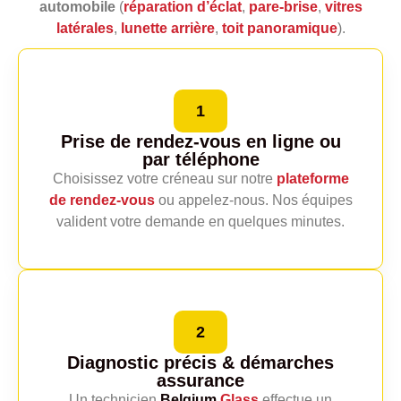
automobile
(
réparation d’éclat
,
pare‑brise
,
vitres
latérales
,
lunette arrière
,
toit panoramique
).
1
Prise de rendez-vous en ligne
ou
par téléphone
Choisissez votre créneau sur notre
plateforme
de rendez‑vous
ou appelez‑nous. Nos équipes
valident votre demande en quelques minutes.
2
Diagnostic précis
& démarches
assurance
Un technicien
Belgium
Glass
effectue un