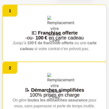
1
💶
Franchise offerte
-ou-
100 €
en carte cadeau
Jusqu’à
100 € de franchise offerts
ou une
carte
cadeau
si votre contrat n’en prévoit pas.
2
📝
Démarches simplifiées
100% prises en charge
On gère
toutes les démarches assurance
pour
vous, sans paperasse ni perte de temps inutile.