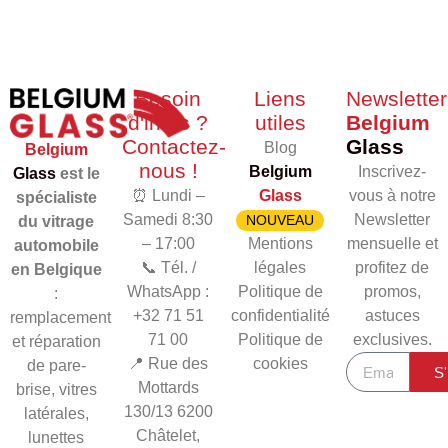
Besoin
Liens
Newsletter
d'infos ?
utiles
Belgium
Contactez-
Glass
Blog
Belgium
nous !
Belgium
Inscrivez-
Glass
est le
⏰ Lundi –
Glass
vous à notre
spécialiste
Samedi 8:30
Newsletter
NOUVEAU
du vitrage
– 17:00
Mentions
mensuelle et
automobile
📞 Tél. /
légales
profitez de
en Belgique
WhatsApp :
Politique de
promos,
:
+32 71 51
confidentialité
astuces
remplacement
71 00
Politique de
exclusives.
et réparation
📍 Rue des
cookies
de pare-
S'
Mottards
brise, vitres
130/13
6200
latérales,
Châtelet,
lunettes