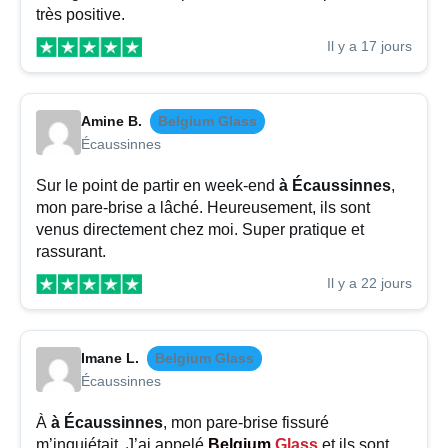
très positive.
Il y a 17 jours
Amine B.
Belgium Glass
Écaussinnes
Sur le point de partir en week-end
à Écaussinnes
,
mon pare-brise a lâché. Heureusement, ils sont
venus directement chez moi. Super pratique et
rassurant.
Il y a 22 jours
Imane L.
Belgium Glass
Écaussinnes
À
à Écaussinnes
, mon pare-brise fissuré
m’inquiétait. J’ai appelé
Belgium
Glass
et ils sont