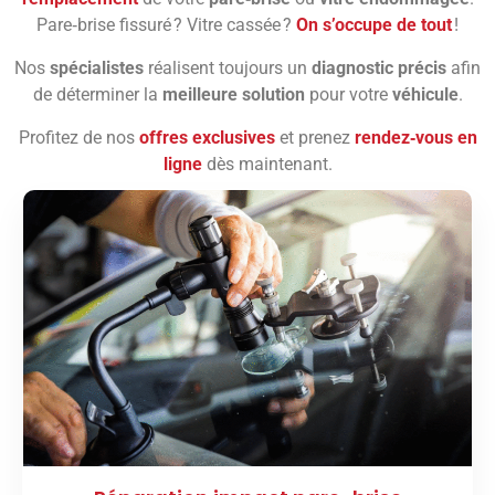
Pare‑brise fissuré ? Vitre cassée ?
On s’occupe de tout
!
Nos
spécialistes
réalisent toujours un
diagnostic précis
afin
de déterminer la
meilleure solution
pour votre
véhicule
.
Profitez de nos
offres exclusives
et prenez
rendez‑vous en
ligne
dès maintenant.