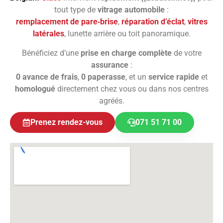
tout type de
vitrage automobile
:
remplacement de pare‑brise
,
réparation d’éclat
,
vitres
latérales
, lunette arrière ou toit panoramique.
Bénéficiez d’une
prise en charge complète
de votre
assurance
:
0 avance de frais
,
0 paperasse
, et un
service rapide
et
homologué
directement chez vous ou dans nos centres
agréés.
Prenez rendez-vous
071 51 71 00