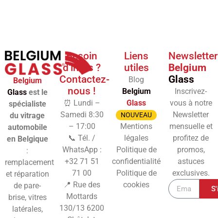
Besoin
Liens
Newsletter
d'infos ?
utiles
Belgium
Contactez-
Glass
Blog
Belgium
nous !
Belgium
Inscrivez-
Glass
est le
⏰ Lundi –
Glass
vous à notre
spécialiste
Samedi 8:30
Newsletter
du vitrage
NOUVEAU
– 17:00
Mentions
mensuelle et
automobile
📞 Tél. /
légales
profitez de
en Belgique
WhatsApp :
Politique de
promos,
:
+32 71 51
confidentialité
astuces
remplacement
71 00
Politique de
exclusives.
et réparation
📍 Rue des
cookies
de pare-
S'
Mottards
brise, vitres
130/13
6200
latérales,