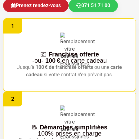
Prenez rendez-vous
071 51 71 00
1
💶
Franchise offerte
-ou-
100 €
en carte cadeau
Jusqu’à
100 € de franchise offerts
ou une
carte
cadeau
si votre contrat n’en prévoit pas.
2
📝
Démarches simplifiées
100% prises en charge