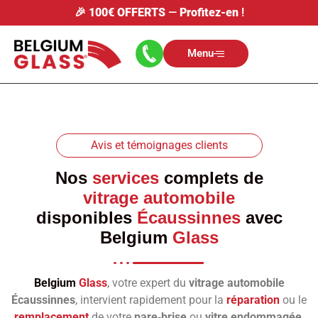
🎉
100€ OFFERTS
—
Profitez-en
!
Menu
Avis et témoignages clients
Nos
services
complets de
vitrage automobile
disponibles
Écaussinnes
avec
Belgium
Glass
Belgium
Glass
, votre expert du
vitrage automobile
Écaussinnes
, intervient rapidement pour la
réparation
ou le
remplacement
de votre
pare‑brise
ou
vitre endommagée
.