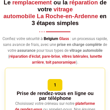
Le
remplacement
ou la
réparation
de
votre
vitrage
automobile La Roche-en-Ardenne
en
3 étapes simples
Confiez votre sécurité à
Belgium
Glass
: un processus rapide,
sans avance de frais, avec une
prise en charge complète
de
votre
assurance
pour tous types de
vitrage automobile
(
réparation d’éclat
,
pare‑brise
,
vitres latérales
,
lunette
arrière
,
toit panoramique
).
1
Prise de rendez-vous en ligne
ou
par téléphone
Choisissez votre créneau sur notre
plateforme
de rendez‑vous
ou appelez‑nous. Nos équipes