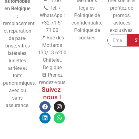
– 17:00
Mentions
mensuelle et
automobile
📞 Tél. /
légales
profitez de
en Belgique
WhatsApp :
Politique de
promos,
:
+32 71 51
confidentialité
astuces
remplacement
71 00
Politique de
exclusives.
et réparation
📍 Rue des
cookies
de pare-
S'
Mottards
brise, vitres
130/13
6200
latérales,
Châtelet,
lunettes
Belgique
arrière et
📆 Prenez
toits
rendez-vous
panoramiques,
Suivez-
avec ou
nous !
sans
assurance.