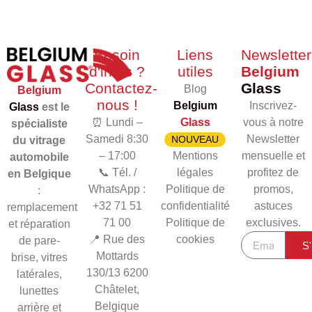
Besoin
Liens
Newsletter
d'infos ?
utiles
Belgium
Contactez-
Glass
Blog
Belgium
nous !
Belgium
Inscrivez-
Glass
est le
⏰ Lundi –
Glass
vous à notre
spécialiste
Samedi 8:30
Newsletter
NOUVEAU
du vitrage
– 17:00
Mentions
mensuelle et
automobile
📞 Tél. /
légales
profitez de
en Belgique
WhatsApp :
Politique de
promos,
:
+32 71 51
confidentialité
astuces
remplacement
71 00
Politique de
exclusives.
et réparation
📍 Rue des
cookies
de pare-
S'
Mottards
brise, vitres
130/13
6200
latérales,
Châtelet,
lunettes
Belgique
arrière et