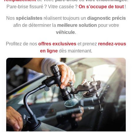
Pare‑brise fissuré ? Vitre cassée ?
On s’occupe de tout
!
Nos
spécialistes
réalisent toujours un
diagnostic précis
afin de déterminer la
meilleure solution
pour votre
véhicule
.
Profitez de nos
offres exclusives
et prenez
rendez‑vous
en ligne
dès maintenant.