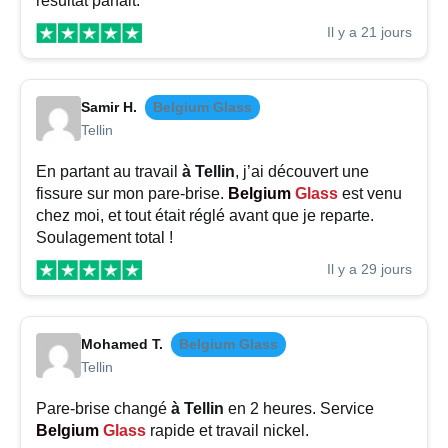
résultat parfait.
Il y a 21 jours
Samir H.
Belgium Glass
Tellin
En partant au travail
à Tellin
, j’ai découvert une
fissure sur mon pare-brise.
Belgium
Glass
est venu
chez moi, et tout était réglé avant que je reparte.
Soulagement total !
Il y a 29 jours
Mohamed T.
Belgium Glass
Tellin
Pare-brise changé
à Tellin
en 2 heures. Service
Belgium
Glass
rapide et travail nickel.