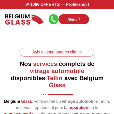
🎉
100€ OFFERTS
—
Profitez-en
!
Menu
Avis et témoignages clients
Nos
services
complets de
vitrage automobile
disponibles
Tellin
avec
Belgium
Glass
Belgium
Glass
, votre expert du
vitrage automobile Tellin
,
intervient rapidement pour la
réparation
ou le
remplacement
de votre
pare‑brise
ou
vitre endommagée
.