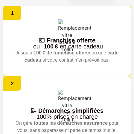
1
💶
Franchise offerte
-ou-
100 €
en carte cadeau
Jusqu’à
100 € de franchise offerts
ou une
carte
cadeau
si votre contrat n’en prévoit pas.
2
📝
Démarches simplifiées
100% prises en charge
On gère
toutes les démarches assurance
pour
vous, sans paperasse ni perte de temps inutile.