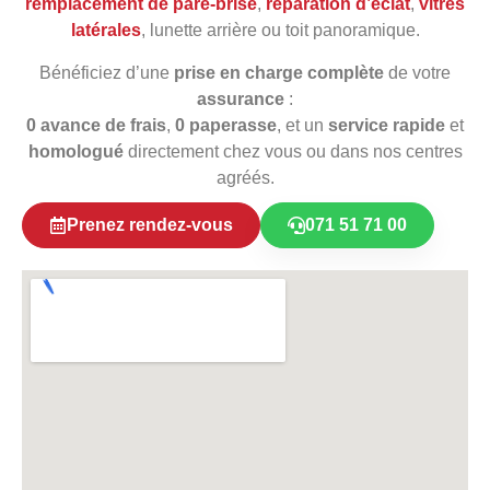
remplacement de pare‑brise
,
réparation d’éclat
,
vitres
latérales
, lunette arrière ou toit panoramique.
Bénéficiez d’une
prise en charge complète
de votre
assurance
:
0 avance de frais
,
0 paperasse
, et un
service rapide
et
homologué
directement chez vous ou dans nos centres
agréés.
Prenez rendez-vous
071 51 71 00