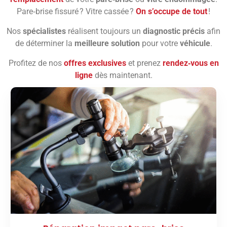
Pare‑brise fissuré ? Vitre cassée ?
On s’occupe de tout
!
Nos
spécialistes
réalisent toujours un
diagnostic précis
afin
de déterminer la
meilleure solution
pour votre
véhicule
.
Profitez de nos
offres exclusives
et prenez
rendez‑vous en
ligne
dès maintenant.