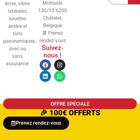
Mottards
brise, vitres
130/13
6200
latérales,
Châtelet,
lunettes
Belgique
arrière et
📆 Prenez
toits
rendez-vous
panoramiques,
Suivez-
avec ou
nous !
sans
assurance.
OFFRE SPÉCIALE
🎉
100€ OFFERTS
Prenez rendez-vous