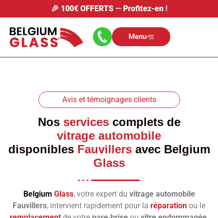
🎉
100€ OFFERTS
—
Profitez-en
!
Menu
Avis et témoignages clients
Nos
services
complets de
vitrage automobile
disponibles
Fauvillers
avec
Belgium
Glass
Belgium
Glass
, votre expert du
vitrage automobile
Fauvillers
, intervient rapidement pour la
réparation
ou le
remplacement
de votre
pare‑brise
ou
vitre endommagée
.