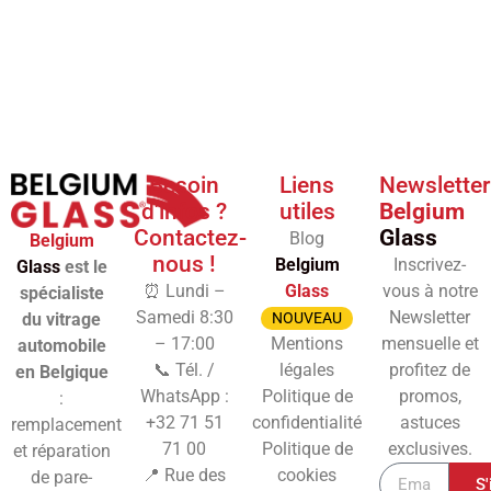
Besoin
Liens
Newsletter
d'infos ?
utiles
Belgium
Contactez-
Glass
Blog
Belgium
nous !
Belgium
Inscrivez-
Glass
est le
⏰ Lundi –
Glass
vous à notre
spécialiste
Samedi 8:30
Newsletter
du vitrage
NOUVEAU
– 17:00
Mentions
mensuelle et
automobile
📞 Tél. /
légales
profitez de
en Belgique
WhatsApp :
Politique de
promos,
:
+32 71 51
confidentialité
astuces
remplacement
71 00
Politique de
exclusives.
et réparation
📍 Rue des
cookies
de pare-
S'