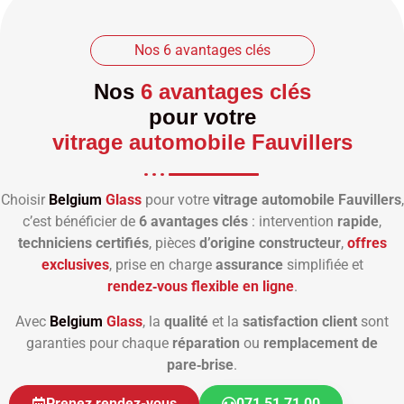
Nos 6 avantages clés
Nos
6 avantages clés
pour votre
vitrage automobile Fauvillers
Choisir
Belgium
Glass
pour votre
vitrage automobile Fauvillers
,
c’est bénéficier de
6 avantages clés
: intervention
rapide
,
techniciens certifiés
, pièces
d’origine constructeur
,
offres
exclusives
, prise en charge
assurance
simplifiée et
rendez‑vous flexible en ligne
.
Avec
Belgium
Glass
, la
qualité
et la
satisfaction client
sont
garanties pour chaque
réparation
ou
remplacement de
pare‑brise
.
Prenez rendez-vous
071 51 71 00