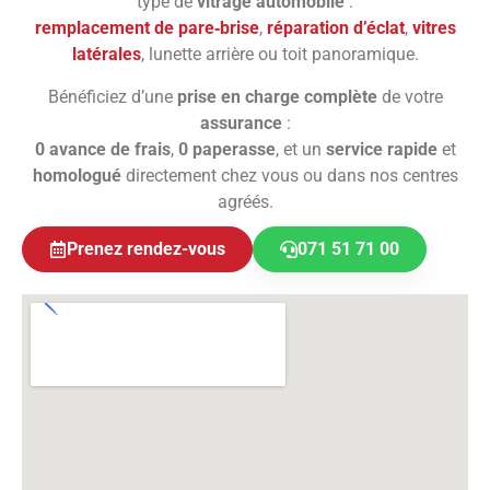
type de
vitrage automobile
:
remplacement de pare‑brise
,
réparation d’éclat
,
vitres
latérales
, lunette arrière ou toit panoramique.
Bénéficiez d’une
prise en charge complète
de votre
assurance
:
0 avance de frais
,
0 paperasse
, et un
service rapide
et
homologué
directement chez vous ou dans nos centres
agréés.
Prenez rendez-vous
071 51 71 00