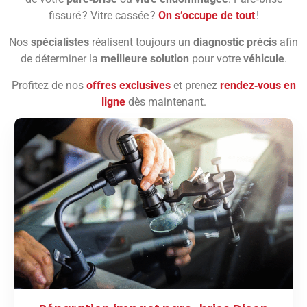
fissuré ? Vitre cassée ?
On s’occupe de tout
!
Nos
spécialistes
réalisent toujours un
diagnostic précis
afin
de déterminer la
meilleure solution
pour votre
véhicule
.
Profitez de nos
offres exclusives
et prenez
rendez‑vous en
ligne
dès maintenant.