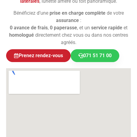
latérales
, lunette arrière ou toit panoramique.
Bénéficiez d’une
prise en charge complète
de votre
assurance
:
0 avance de frais
,
0 paperasse
, et un
service rapide
et
homologué
directement chez vous ou dans nos centres
agréés.
Prenez rendez-vous
071 51 71 00