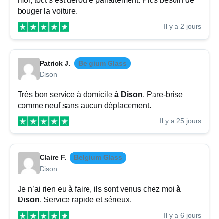
moi, tout s’est déroulé parfaitement. Plus besoin de
bouger la voiture.
Il y a 2 jours
Patrick J.
Belgium Glass
Dison
Très bon service à domicile
à Dison
. Pare-brise
comme neuf sans aucun déplacement.
Il y a 25 jours
Claire F.
Belgium Glass
Dison
Je n’ai rien eu à faire, ils sont venus chez moi
à
Dison
. Service rapide et sérieux.
Il y a 6 jours