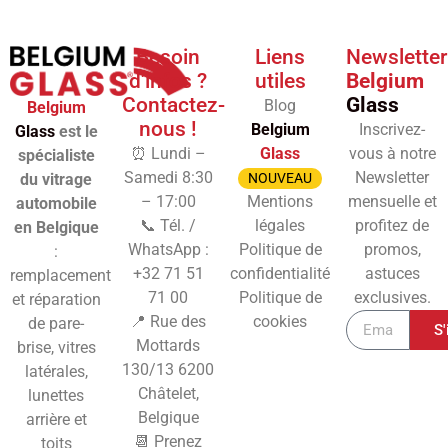
Besoin
Liens
Newsletter
d'infos ?
utiles
Belgium
Contactez-
Glass
Blog
Belgium
nous !
Belgium
Inscrivez-
Glass
est le
⏰ Lundi –
Glass
vous à notre
spécialiste
Samedi 8:30
Newsletter
du vitrage
NOUVEAU
– 17:00
Mentions
mensuelle et
automobile
📞 Tél. /
légales
profitez de
en Belgique
WhatsApp :
Politique de
promos,
:
+32 71 51
confidentialité
astuces
remplacement
71 00
Politique de
exclusives.
et réparation
📍 Rue des
cookies
de pare-
S'
Mottards
brise, vitres
130/13
6200
latérales,
Châtelet,
lunettes
Belgique
arrière et
📆 Prenez
toits