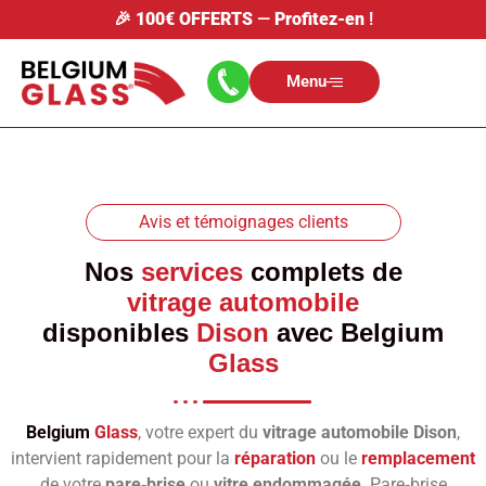
🎉
100€ OFFERTS
—
Profitez-en
!
Menu
Avis et témoignages clients
Nos
services
complets de
vitrage automobile
disponibles
Dison
avec
Belgium
Glass
Belgium
Glass
, votre expert du
vitrage automobile Dison
,
intervient rapidement pour la
réparation
ou le
remplacement
de votre
pare‑brise
ou
vitre endommagée
. Pare‑brise