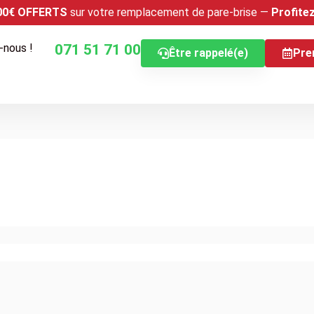
00€ OFFERTS
sur votre remplacement de pare-brise —
Profite
-nous !
071 51 71 00
Être rappelé(e)
Pre