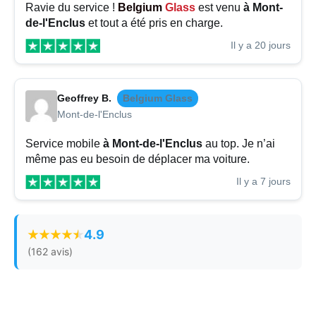
Ravie du service !
Belgium
Glass
est venu
à Mont-
de-l'Enclus
et tout a été pris en charge.
Il y a 20 jours
Geoffrey B.
Belgium Glass
Mont-de-l'Enclus
Service mobile
à Mont-de-l'Enclus
au top. Je n’ai
même pas eu besoin de déplacer ma voiture.
Il y a 7 jours
4.9
(162 avis)