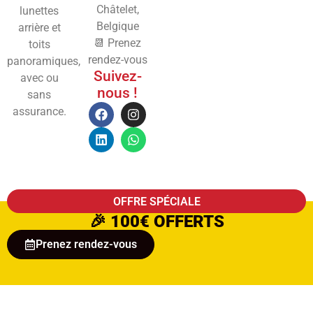
Châtelet,
lunettes
Belgique
arrière et
📆 Prenez
toits
rendez-vous
panoramiques,
Suivez-
avec ou
nous !
sans
assurance.
OFFRE SPÉCIALE
🎉
100€ OFFERTS
Prenez rendez-vous