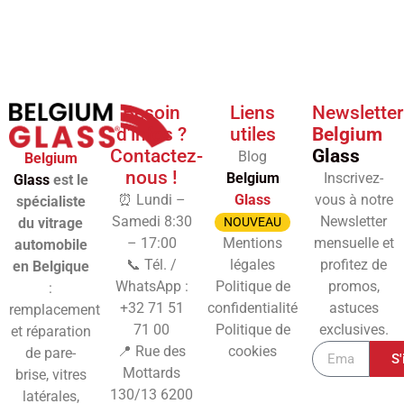
Besoin
Liens
Newsletter
d'infos ?
utiles
Belgium
Contactez-
Glass
Blog
Belgium
nous !
Belgium
Inscrivez-
Glass
est le
⏰ Lundi –
Glass
vous à notre
spécialiste
Samedi 8:30
Newsletter
du vitrage
NOUVEAU
– 17:00
Mentions
mensuelle et
automobile
📞 Tél. /
légales
profitez de
en Belgique
WhatsApp :
Politique de
promos,
:
+32 71 51
confidentialité
astuces
remplacement
71 00
Politique de
exclusives.
et réparation
📍 Rue des
cookies
de pare-
S'
Mottards
brise, vitres
130/13
6200
latérales,