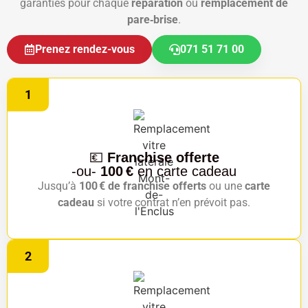
garanties pour chaque
réparation
ou
remplacement de
pare‑brise
.
Prenez rendez-vous
071 51 71 00
1
💶
Franchise offerte
-ou-
100 €
en carte cadeau
Jusqu’à
100 € de franchise offerts
ou une
carte
cadeau
si votre contrat n’en prévoit pas.
2