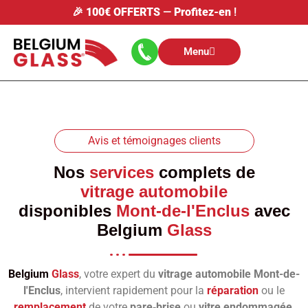
🎉
100€ OFFERTS
—
Profitez-en
!
Menu
Avis et témoignages clients
Nos
services
complets de
vitrage automobile
disponibles
Mont-de-l'Enclus
avec
Belgium
Glass
Belgium
Glass
, votre expert du
vitrage automobile Mont-de-
l'Enclus
, intervient rapidement pour la
réparation
ou le
remplacement
de votre
pare‑brise
ou
vitre endommagée
.