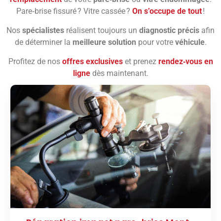
Pare‑brise fissuré ? Vitre cassée ?
On s’occupe de tout
!
Nos
spécialistes
réalisent toujours un
diagnostic précis
afin
de déterminer la
meilleure solution
pour votre
véhicule
.
Profitez de nos
offres exclusives
et prenez
rendez‑vous en
ligne
dès maintenant.