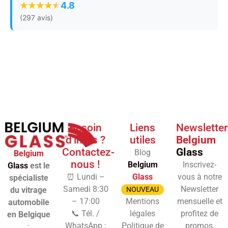
4.8
(297 avis)
Besoin
Liens
Newsletter
d'infos ?
utiles
Belgium
Contactez-
Glass
Blog
Belgium
nous !
Belgium
Inscrivez-
Glass
est le
⏰ Lundi –
Glass
vous à notre
spécialiste
Samedi 8:30
Newsletter
du vitrage
NOUVEAU
– 17:00
Mentions
mensuelle et
automobile
📞 Tél. /
légales
profitez de
en Belgique
WhatsApp :
Politique de
promos,
: