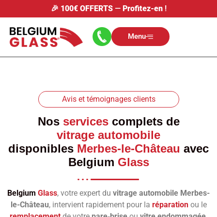
🎉
100€ OFFERTS
—
Profitez-en
!
Menu
Avis et témoignages clients
Nos
services
complets de
vitrage automobile
disponibles
Merbes-le-Château
avec
Belgium
Glass
Belgium
Glass
, votre expert du
vitrage automobile Merbes-
le-Château
, intervient rapidement pour la
réparation
ou le
remplacement
de votre
pare‑brise
ou
vitre endommagée
.