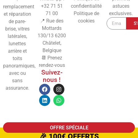
+32 71 51
confidentialité
astuces
remplacement
71 00
Politique de
exclusives.
et réparation
📍 Rue des
cookies
de pare-
S'
Mottards
brise, vitres
130/13
6200
latérales,
Châtelet,
lunettes
Belgique
arrière et
📆 Prenez
toits
rendez-vous
panoramiques,
Suivez-
avec ou
nous !
sans
assurance.
OFFRE SPÉCIALE
🎉
100€ OFFERTS