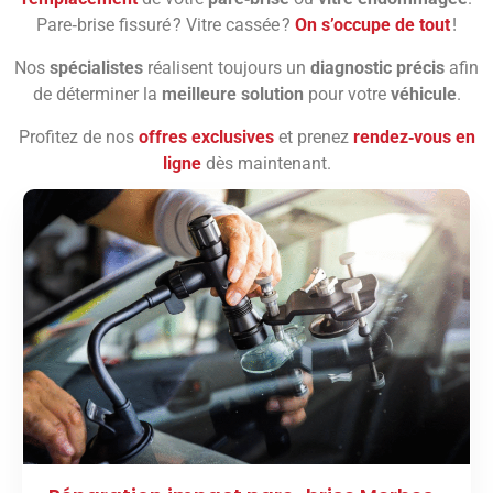
Pare‑brise fissuré ? Vitre cassée ?
On s’occupe de tout
!
Nos
spécialistes
réalisent toujours un
diagnostic précis
afin
de déterminer la
meilleure solution
pour votre
véhicule
.
Profitez de nos
offres exclusives
et prenez
rendez‑vous en
ligne
dès maintenant.