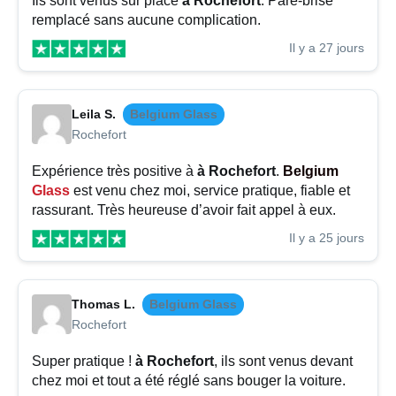
Ils sont venus sur place
à Rochefort
. Pare-brise
remplacé sans aucune complication.
Il y a 27 jours
Leila S.
Belgium Glass
Rochefort
Expérience très positive à
à Rochefort
.
Belgium
Glass
est venu chez moi, service pratique, fiable et
rassurant. Très heureuse d’avoir fait appel à eux.
Il y a 25 jours
Thomas L.
Belgium Glass
Rochefort
Super pratique !
à Rochefort
, ils sont venus devant
chez moi et tout a été réglé sans bouger la voiture.