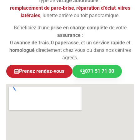
type de
vitrage automobile
:
remplacement de pare‑brise
,
réparation d’éclat
,
vitres
latérales
, lunette arrière ou toit panoramique.
Bénéficiez d’une
prise en charge complète
de votre
assurance
:
0 avance de frais
,
0 paperasse
, et un
service rapide
et
homologué
directement chez vous ou dans nos centres
agréés.
Prenez rendez-vous
071 51 71 00