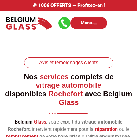
🎉
100€ OFFERTS
—
Profitez-en
!
Menu
Avis et témoignages clients
Nos
services
complets de
vitrage automobile
disponibles
Rochefort
avec
Belgium
Glass
Belgium
Glass
, votre expert du
vitrage automobile
Rochefort
, intervient rapidement pour la
réparation
ou le
remplacement
de votre
pare‑brise
ou
vitre endommagée
.