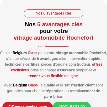
Nos 6 avantages clés
Nos
6 avantages clés
pour votre
vitrage automobile Rochefort
Choisir
Belgium
Glass
pour votre
vitrage automobile Rochefort
,
c’est bénéficier de
6 avantages clés
: intervention
rapide
,
techniciens certifiés
, pièces
d’origine constructeur
,
offres
exclusives
, prise en charge
assurance
simplifiée et
rendez‑vous flexible en ligne
.
Avec
Belgium
Glass
, la
qualité
et la
satisfaction client
sont
garanties pour chaque
réparation
ou
remplacement de
pare‑brise
.
Prenez rendez-vous
071 51 71 00