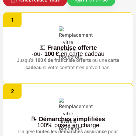
1
💶
Franchise offerte
-ou-
100 €
en carte cadeau
Jusqu’à
100 € de franchise offerts
ou une
carte
cadeau
si votre contrat n’en prévoit pas.
2
📝
Démarches simplifiées
100% prises en charge
On gère
toutes les démarches assurance
pour