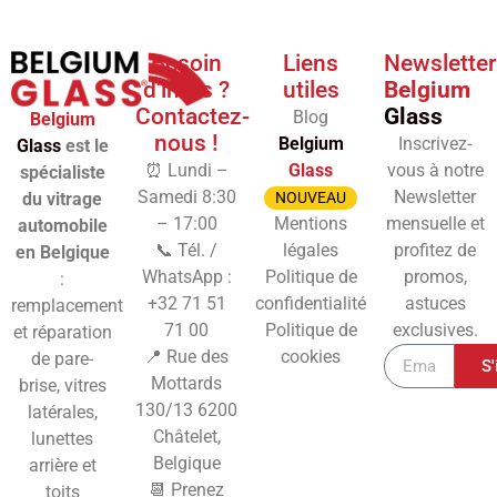
Besoin
Liens
Newsletter
d'infos ?
utiles
Belgium
Contactez-
Glass
Blog
Belgium
nous !
Belgium
Inscrivez-
Glass
est le
⏰ Lundi –
Glass
vous à notre
spécialiste
Samedi 8:30
Newsletter
du vitrage
NOUVEAU
– 17:00
Mentions
mensuelle et
automobile
📞 Tél. /
légales
profitez de
en Belgique
WhatsApp :
Politique de
promos,
:
+32 71 51
confidentialité
astuces
remplacement
71 00
Politique de
exclusives.
et réparation
📍 Rue des
cookies
de pare-
S'
Mottards
brise, vitres
130/13
6200
latérales,
Châtelet,
lunettes
Belgique
arrière et
📆 Prenez
toits