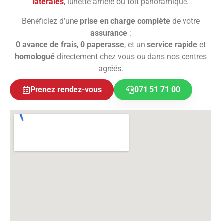
latérales
, lunette arrière ou toit panoramique.
Bénéficiez d’une
prise en charge complète
de votre
assurance
:
0 avance de frais
,
0 paperasse
, et un
service rapide
et
homologué
directement chez vous ou dans nos centres
agréés.
Prenez rendez-vous
071 51 71 00