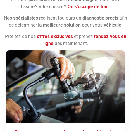
fissuré ? Vitre cassée ?
On s’occupe de tout
!
Nos
spécialistes
réalisent toujours un
diagnostic précis
afin
de déterminer la
meilleure solution
pour votre
véhicule
.
Profitez de nos
offres exclusives
et prenez
rendez‑vous en
ligne
dès maintenant.