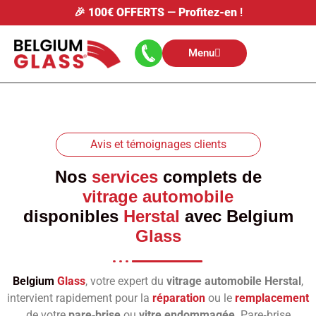
🎉
100€ OFFERTS
—
Profitez-en
!
Menu
Avis et témoignages clients
Nos
services
complets de
vitrage automobile
disponibles
Herstal
avec
Belgium
Glass
Belgium
Glass
, votre expert du
vitrage automobile Herstal
,
intervient rapidement pour la
réparation
ou le
remplacement
de votre
pare‑brise
ou
vitre endommagée
. Pare‑brise