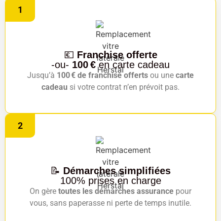
1
💶
Franchise offerte
-ou-
100 €
en carte cadeau
Jusqu’à
100 € de franchise offerts
ou une
carte
cadeau
si votre contrat n’en prévoit pas.
2
📝
Démarches simplifiées
100% prises en charge
On gère
toutes les démarches assurance
pour
vous, sans paperasse ni perte de temps inutile.