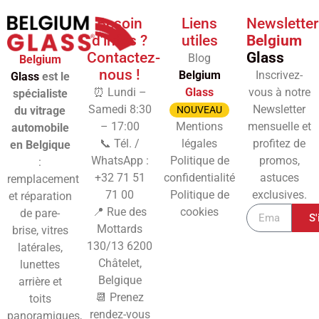
Besoin
Liens
Newsletter
d'infos ?
utiles
Belgium
Contactez-
Glass
Blog
Belgium
nous !
Belgium
Inscrivez-
Glass
est le
⏰ Lundi –
Glass
vous à notre
spécialiste
Samedi 8:30
Newsletter
du vitrage
NOUVEAU
– 17:00
Mentions
mensuelle et
automobile
📞 Tél. /
légales
profitez de
en Belgique
WhatsApp :
Politique de
promos,
:
+32 71 51
confidentialité
astuces
remplacement
71 00
Politique de
exclusives.
et réparation
📍 Rue des
cookies
de pare-
S'
Mottards
brise, vitres
130/13
6200
latérales,
Châtelet,
lunettes
Belgique
arrière et
📆 Prenez
toits
rendez-vous
panoramiques,