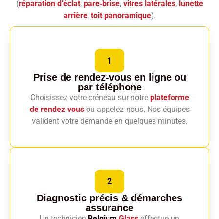
(
réparation d’éclat
,
pare‑brise
,
vitres latérales
,
lunette
arrière
,
toit panoramique
).
1
Prise de rendez-vous en ligne
ou
par téléphone
Choisissez votre créneau sur notre
plateforme
de rendez‑vous
ou appelez‑nous. Nos équipes
valident votre demande en quelques minutes.
2
Diagnostic précis
& démarches
assurance
Un technicien
Belgium
Glass
effectue un