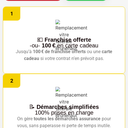
1
💶
Franchise offerte
-ou-
100 €
en carte cadeau
Jusqu’à
100 € de franchise offerts
ou une
carte
cadeau
si votre contrat n’en prévoit pas.
2
📝
Démarches simplifiées
100% prises en charge
On gère
toutes les démarches assurance
pour
vous, sans paperasse ni perte de temps inutile.