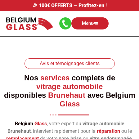
🎉
100€ OFFERTS
—
Profitez-en
!
Menu
Avis et témoignages clients
Nos
services
complets de
vitrage automobile
disponibles
Brunehaut
avec
Belgium
Glass
Belgium
Glass
, votre expert du
vitrage automobile
Brunehaut
, intervient rapidement pour la
réparation
ou le
remplacement
de votre
pare‑brise
ou
vitre endommagée
.