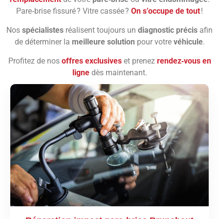
Pare‑brise fissuré ? Vitre cassée ?
On s’occupe de tout
!
Nos
spécialistes
réalisent toujours un
diagnostic précis
afin
de déterminer la
meilleure solution
pour votre
véhicule
.
Profitez de nos
offres exclusives
et prenez
rendez‑vous en
ligne
dès maintenant.