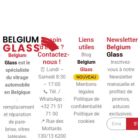
Besoin
Liens
Newsletter
d'infos ?
utiles
Belgium
Contactez-
Glass
Blog
Belgium
nous !
Belgium
Inscrivez-
Glass
est le
⏰ Lundi –
Glass
vous à notre
spécialiste
Samedi 8:30
Newsletter
du vitrage
NOUVEAU
– 17:00
Mentions
mensuelle et
automobile
📞 Tél. /
légales
profitez de
en Belgique
WhatsApp :
Politique de
promos,
:
+32 71 51
confidentialité
astuces
remplacement
71 00
Politique de
exclusives.
et réparation
📍 Rue des
cookies
de pare-
S'
Mottards
brise, vitres
130/13
6200
latérales,