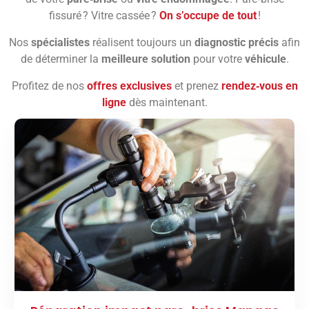
fissuré ? Vitre cassée ?
On s’occupe de tout
!
Nos
spécialistes
réalisent toujours un
diagnostic précis
afin
de déterminer la
meilleure solution
pour votre
véhicule
.
Profitez de nos
offres exclusives
et prenez
rendez‑vous en
ligne
dès maintenant.