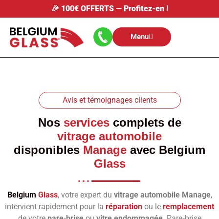
🎉
100€ OFFERTS
—
Profitez-en
!
Menu
Avis et témoignages clients
Nos
services
complets de
vitrage automobile
disponibles
Manage
avec
Belgium
Glass
Belgium
Glass
, votre expert du
vitrage automobile Manage
,
intervient rapidement pour la
réparation
ou le
remplacement
de votre
pare‑brise
ou
vitre endommagée
. Pare‑brise