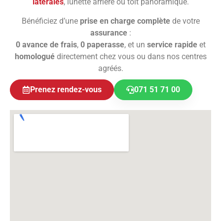
latérales
, lunette arrière ou toit panoramique.
Bénéficiez d’une
prise en charge complète
de votre
assurance
:
0 avance de frais
,
0 paperasse
, et un
service rapide
et
homologué
directement chez vous ou dans nos centres
agréés.
Prenez rendez-vous
071 51 71 00