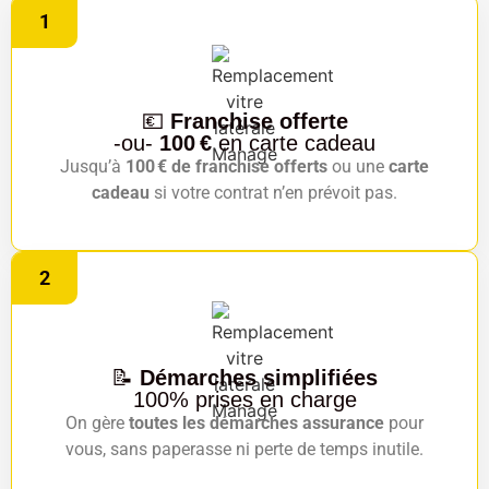
1
💶
Franchise offerte
-ou-
100 €
en carte cadeau
Jusqu’à
100 € de franchise offerts
ou une
carte
cadeau
si votre contrat n’en prévoit pas.
2
📝
Démarches simplifiées
100% prises en charge
On gère
toutes les démarches assurance
pour
vous, sans paperasse ni perte de temps inutile.