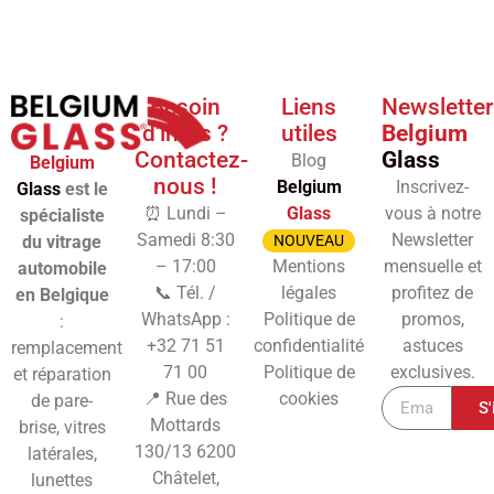
Besoin
Liens
Newsletter
d'infos ?
utiles
Belgium
Contactez-
Glass
Blog
Belgium
nous !
Belgium
Inscrivez-
Glass
est le
⏰ Lundi –
Glass
vous à notre
spécialiste
Samedi 8:30
Newsletter
du vitrage
NOUVEAU
– 17:00
Mentions
mensuelle et
automobile
📞 Tél. /
légales
profitez de
en Belgique
WhatsApp :
Politique de
promos,
:
+32 71 51
confidentialité
astuces
remplacement
71 00
Politique de
exclusives.
et réparation
📍 Rue des
cookies
de pare-
S'
Mottards
brise, vitres
130/13
6200
latérales,
Châtelet,
lunettes