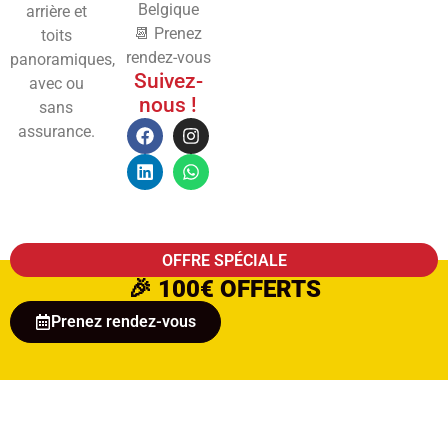
Belgique
arrière et
📆 Prenez
toits
rendez-vous
panoramiques,
Suivez-
avec ou
nous !
sans
assurance.
OFFRE SPÉCIALE
🎉
100€ OFFERTS
Prenez rendez-vous