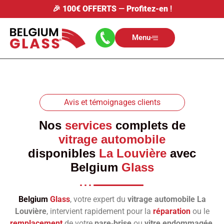
🎉
100€ OFFERTS
—
Profitez-en
!
Menu
Avis et témoignages clients
Nos
services
complets de
vitrage automobile
disponibles
La Louvière
avec
Belgium
Glass
Belgium
Glass
, votre expert du
vitrage automobile La
Louvière
, intervient rapidement pour la
réparation
ou le
remplacement
de votre
pare‑brise
ou
vitre endommagée
.