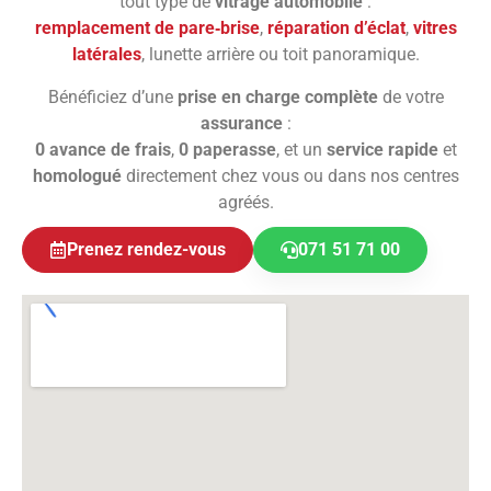
tout type de
vitrage automobile
:
remplacement de pare‑brise
,
réparation d’éclat
,
vitres
latérales
, lunette arrière ou toit panoramique.
Bénéficiez d’une
prise en charge complète
de votre
assurance
:
0 avance de frais
,
0 paperasse
, et un
service rapide
et
homologué
directement chez vous ou dans nos centres
agréés.
Prenez rendez-vous
071 51 71 00