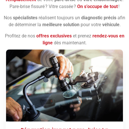
Pare‑brise fissuré ? Vitre cassée ?
On s’occupe de tout
!
Nos
spécialistes
réalisent toujours un
diagnostic précis
afin
de déterminer la
meilleure solution
pour votre
véhicule
.
Profitez de nos
offres exclusives
et prenez
rendez‑vous en
ligne
dès maintenant.