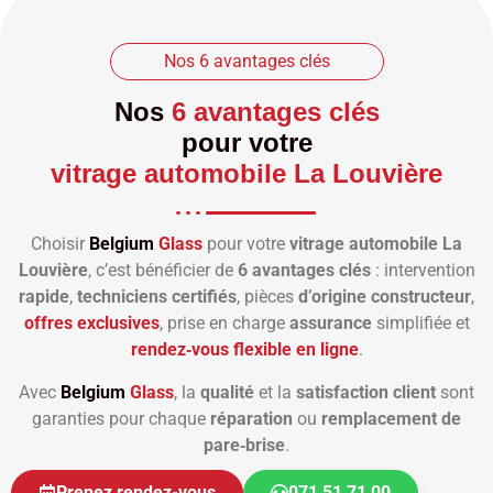
Nos 6 avantages clés
Nos
6 avantages clés
pour votre
vitrage automobile La Louvière
Choisir
Belgium
Glass
pour votre
vitrage automobile La
Louvière
, c’est bénéficier de
6 avantages clés
: intervention
rapide
,
techniciens certifiés
, pièces
d’origine constructeur
,
offres exclusives
, prise en charge
assurance
simplifiée et
rendez‑vous flexible en ligne
.
Avec
Belgium
Glass
, la
qualité
et la
satisfaction client
sont
garanties pour chaque
réparation
ou
remplacement de
pare‑brise
.
Prenez rendez-vous
071 51 71 00