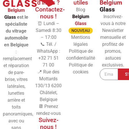
d'infos ?
utiles
Belgium
Contactez-
Glass
Blog
Belgium
nous !
Belgium
Inscrivez-
Glass
est le
⏰ Lundi –
Glass
vous à notre
spécialiste
Samedi 8:30
Newsletter
du vitrage
NOUVEAU
– 17:00
Mentions
mensuelle et
automobile
📞 Tél. /
légales
profitez de
en Belgique
WhatsApp :
Politique de
promos,
:
+32 71 51
confidentialité
astuces
remplacement
71 00
Politique de
exclusives.
et réparation
📍 Rue des
cookies
de pare-
S'
Mottards
brise, vitres
130/13
6200
latérales,
Châtelet,
lunettes
Belgique
arrière et
📆 Prenez
toits
rendez-vous
panoramiques,
Suivez-
avec ou
nous !
sans