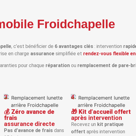
mobile Froidchapelle
pelle
, c’est bénéficier de
6 avantages clés
: intervention
rapid
prise en charge
assurance
simplifiée et
rendez‑vous flexible en
aranties pour chaque
réparation
ou
remplacement de pare‑br
3
4
💰
Zéro avance de
🎁
Kit d’accueil offert
frais
après intervention
assurance directe
Recevez un
kit pratique
Pas d’avance de frais
dans
offert
après intervention