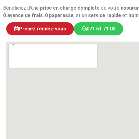
Bénéficiez d’une
prise en charge complète
de votre
assura
0 avance de frais
,
0 paperasse
, et un
service rapide
et
hom
Prenez rendez-vous
071 51 71 00