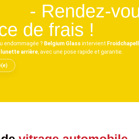
lle
- Rendez-vou
e de frais !
e ou endommagée ?
Belgium Glass
intervient
Froidchapel
lunette arrière
, avec une pose rapide et garantie.
é(e)
de vitrage
Toutes assurances
Tous véhicules
T
 de
vitrage automobile