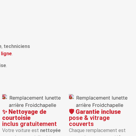
e
,
techniciens
 ligne
.
ise
.
5
6
✨
Nettoyage de
🛡️
Garantie incluse
courtoisie
pose & vitrage
inclus gratuitement
couverts
Votre voiture est
nettoyée
Chaque remplacement est