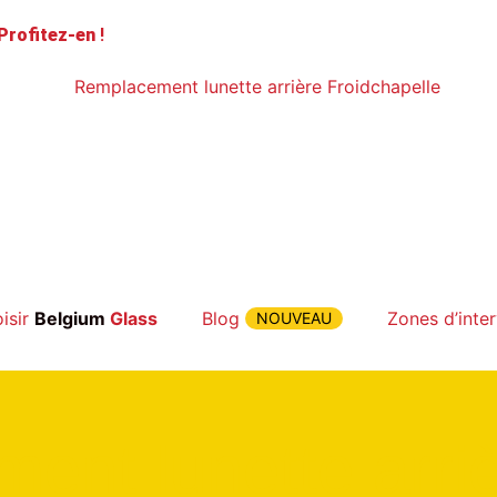
Profitez-en
!
isir
Belgium
Glass
Blog
Zones d’inte
NOUVEAU
ent lunette arri