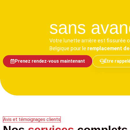
Froidchape
sans avanc
Votre lunette arrière est fissuré
Belgique pour le
remplacement de 
Prenez rendez-vous maintenant
Être rappel
Tous types 
Avis et témoignages clients
Nos
services
complets