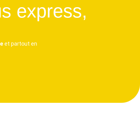
s express,
le
et partout en
outes marques