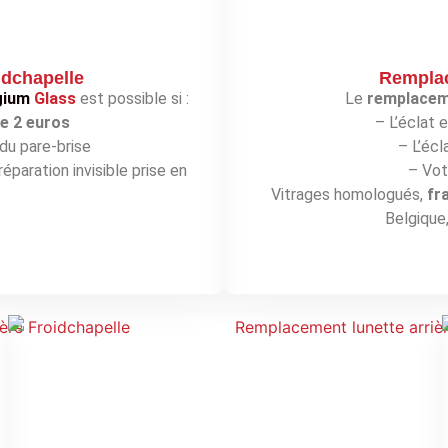
idchapelle
Remplac
gium
Glass
est possible si :
Le
remplaceme
de 2 euros
– L’éclat 
du pare-brise
– L’écl
éparation invisible prise en
– Vot
.
Vitrages homologués,
fr
Belgique,