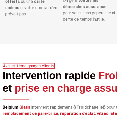
On gère
toutes les
offerts
ou une
carte
démarches assurance
cadeau
si votre contrat n’en
pour vous, sans paperasse ni
prévoit pas.
perte de temps inutile.
Avis et témoignages clients
Intervention rapide
Fro
et
prise en charge ass
Belgium
Glass
intervient
rapidement {{Froidchapelle}}
pour 
remplacement de pare‑brise
,
réparation d’éclat
,
vitres lat