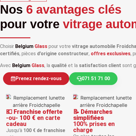
Nos
6 avantages clés
pour votre
vitrage auto
Choisir
Belgium
Glass
pour votre
vitrage automobile Froidcha
certifiés
, pièces
d’origine constructeur
,
offres exclusives
, 
Avec
Belgium
Glass
, la
qualité
et la
satisfaction client
sont g
Prenez rendez-vous
071 51 71 00
1
2
💶
Franchise offerte
📝
Démarches
-ou-
100 €
en carte
simplifiées
cadeau
100% prises en
charge
Jusqu’à
100 € de franchise